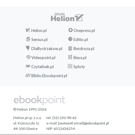
Helion.pl
Onepress.pl
Sensus.pl
Editio.pl
DlaBystrzakow.pl
Bezdroza.pl
Videopoint.pl
Beya.pl
Czytalisek.pl
Sploty
Biblio.Ebookpoint.pl
© Helion 1991-2026
Helion.pl sp. z o.o.
tel. (32) 230-98-63
ul. Kościuszki 1c
e-mail:
[wyświetl email]@ebookpoint.pl
44-100 Gliwice
NIP: 6312636254
Regon: 241989027