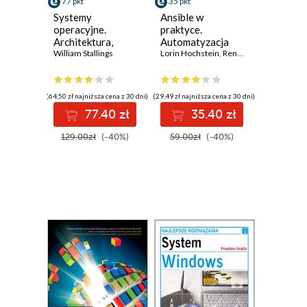
77 pkt
35 pkt
Systemy
Ansible w
operacyjne.
praktyce.
Architektura,
Automatyzacja
funkcjonowanie i
William Stallings
konfiguracji i
Lorin Hochstein
,
Rene Moser
projektowanie.
proste
Wydanie IX
instalowanie
systemów.
(64,50 zł najniższa cena z 30 dni)
(29,49 zł najniższa cena z 30 dni)
Wydanie II
77.40 zł
35.40 zł
129.00zł
(-40%)
59.00zł
(-40%)