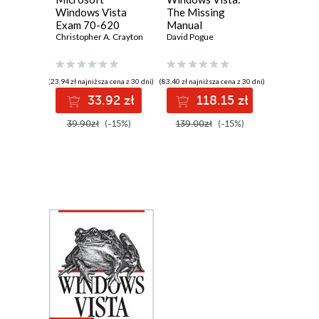
Windows Vista
The Missing
Exam 70-620
Manual
Guide
Christopher A. Crayton
David Pogue
(23,94 zł najniższa cena z 30 dni)
(83,40 zł najniższa cena z 30 dni)
33.92 zł
118.15 zł
39.90zł
(-15%)
139.00zł
(-15%)