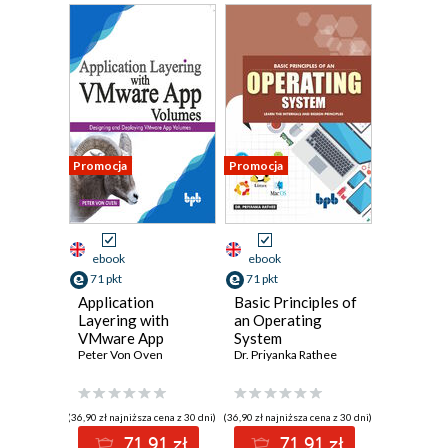
Promocja
Promocja
ebook
ebook
71 pkt
71 pkt
Application
Basic Principles of
Layering with
an Operating
VMware App
System
Volumes
Peter Von Oven
Dr. Priyanka Rathee
(36,90 zł najniższa cena z 30 dni)
(36,90 zł najniższa cena z 30 dni)
71.91 zł
71.91 zł