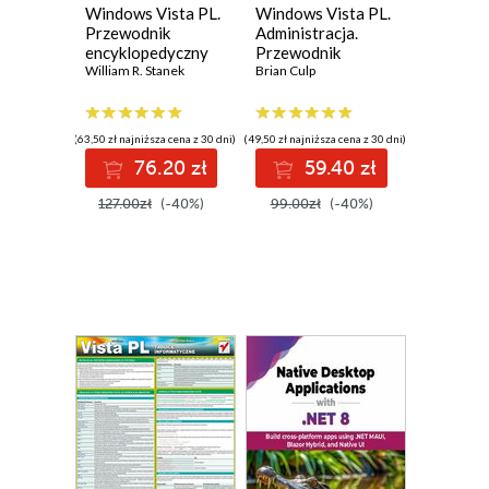
Windows Vista PL.
Windows Vista PL.
Przewodnik
Administracja.
encyklopedyczny
Przewodnik
William R. Stanek
encyklopedyczny
Brian Culp
(63,50 zł najniższa cena z 30 dni)
(49,50 zł najniższa cena z 30 dni)
76.20 zł
59.40 zł
127.00zł
(-40%)
99.00zł
(-40%)