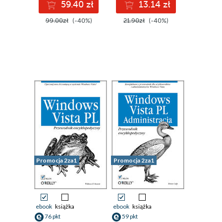
59.40 zł
13.14 zł
99.00zł
(-40%)
21.90zł
(-40%)
Promocja 2za1
Promocja 2za1
ebook
książka
ebook
książka
76 pkt
59 pkt