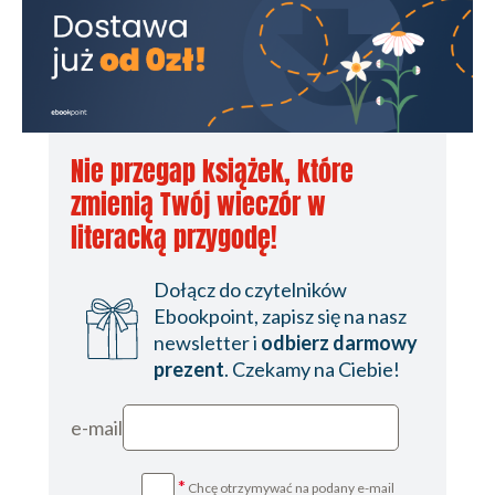
Nie przegap książek, które
zmienią Twój wieczór w
literacką przygodę!
Dołącz do czytelników
Ebookpoint, zapisz się na nasz
newsletter i
odbierz darmowy
prezent
. Czekamy na Ciebie!
e-mail
*
Chcę otrzymywać na podany e-mail