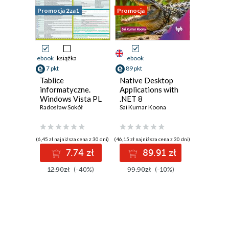
Promocja 2za1
Promocja
ebook
książka
ebook
7 pkt
89 pkt
Tablice
Native Desktop
informatyczne.
Applications with
Windows Vista PL
.NET 8
Radosław Sokół
Sai Kumar Koona
(6,45 zł najniższa cena z 30 dni)
(46,15 zł najniższa cena z 30 dni)
7.74 zł
89.91 zł
12.90zł
(-40%)
99.90zł
(-10%)