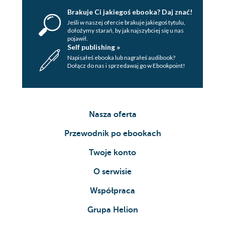
Brakuje Ci jakiegoś ebooka? Daj znać!
Jeśli w naszej ofercie brakuje jakiegoś tytulu,
dołożymy starań, by jak najszybciej się u nas
pojawił.
Self publishing »
Napisałeś ebooka lub nagrałeś audibook?
Dołącz do nas i sprzedawaj go w Ebookpoint!
Nasza oferta
Przewodnik po ebookach
Twoje konto
O serwisie
Współpraca
Grupa Helion