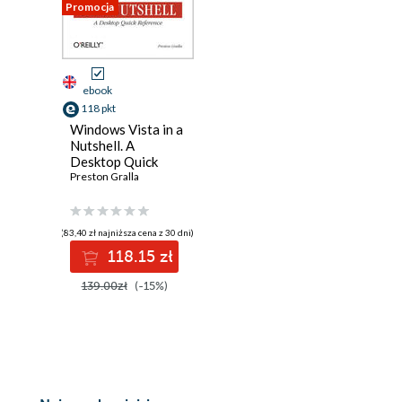
Promocja
ebook
118 pkt
Windows Vista in a
Nutshell. A
Desktop Quick
Reference
Preston Gralla
(83,40 zł najniższa cena z 30 dni)
118.15 zł
139.00zł
(-15%)