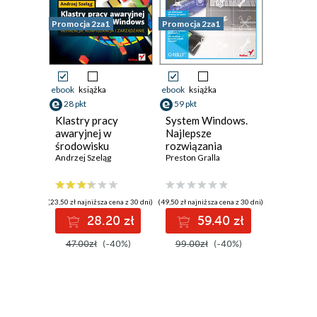
Promocja 2za1
Promocja 2za1
ebook
książka
ebook
książka
28 pkt
59 pkt
Klastry pracy
System Windows.
awaryjnej w
Najlepsze
środowisku
rozwiązania
Windows.
Andrzej Szeląg
Preston Gralla
Instalacja,
konfiguracja i
zarządzanie
(23,50 zł najniższa cena z 30 dni)
(49,50 zł najniższa cena z 30 dni)
28.20 zł
59.40 zł
47.00zł
(-40%)
99.00zł
(-40%)