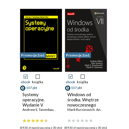
Promocja 2za1
Promocja 2za1
ebook
książka
ebook
książka
107 pkt
107 pkt
Systemy
Windows od
operacyjne.
środka. Wnętrze
Wydanie V
nowoczesnego
Andrew S. Tanenbaum
,
Herbert Bos
systemu,
Mark Russinovich
,
Andrea Allievi
,
Alex 
wirtualizacja,
systemy plików,
rozruch,
(89,50 zł najniższa cena z 30 dni)
(89,50 zł najniższa cena z 30 dni)