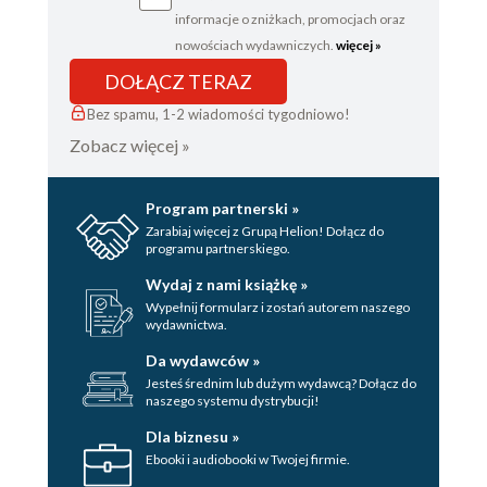
informacje o zniżkach, promocjach oraz
nowościach wydawniczych.
więcej »
DOŁĄCZ TERAZ
Bez spamu, 1-2 wiadomości tygodniowo!
Zobacz więcej »
Program partnerski »
Zarabiaj więcej z Grupą Helion! Dołącz do
programu partnerskiego.
Wydaj z nami książkę »
Wypełnij formularz i zostań autorem naszego
wydawnictwa.
Da wydawców »
Jesteś średnim lub dużym wydawcą? Dołącz do
naszego systemu dystrybucji!
Dla biznesu »
Ebooki i audiobooki w Twojej firmie.