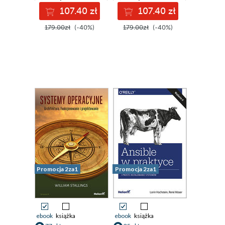
bezpieczeństwo i
107.40 zł
107.40 zł
dużo więcej.
Wydanie VII
179.00zł
(-40%)
179.00zł
(-40%)
Promocja 2za1
Promocja 2za1
ebook
książka
ebook
książka