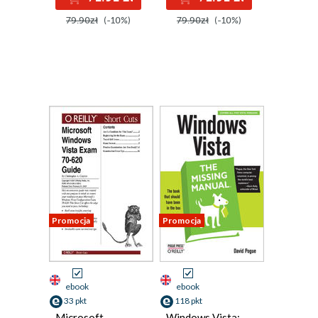
79.90zł
(-10%)
79.90zł
(-10%)
Promocja
Promocja
ebook
ebook
33 pkt
118 pkt
Microsoft
Windows Vista: