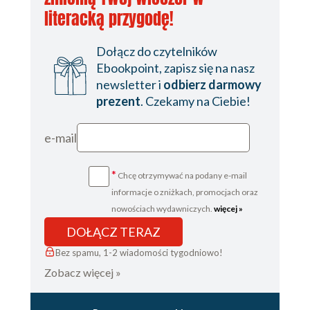
literacką przygodę!
Dołącz do czytelników
Ebookpoint, zapisz się na nasz
newsletter i
odbierz darmowy
prezent
. Czekamy na Ciebie!
e-mail
*
Chcę otrzymywać na podany e-mail
informacje o zniżkach, promocjach oraz
nowościach wydawniczych.
więcej »
DOŁĄCZ TERAZ
Bez spamu, 1-2 wiadomości tygodniowo!
Zobacz więcej »