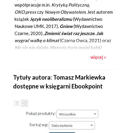
współpracuje m.in.
Krytyką Polityczną
,
OKO.press
czy
Nowym Obywatelem
. Jest autorem
książek
Język neoliberalizmu
(Wydawnictwo
Naukowe UMK, 2017),
Gniew
(Wydawnictwo
Czarne, 2020),
Zmienić świat raz jeszcze. Jak
wygrać walkę o klimat
(Czarna Owca, 2021) oraz
Nic się nie działo. Historia życia mojej babki
(Wydawnictwo Czarne, 2022). Jego pisarstwo
więcej »
charakteryzuje z jednej strony przejrzysty,
klarowny styl, z drugiej - ogromna wrażliwość
społeczna.
Tytuły autora: Tomasz Markiewka
dostępne w księgarni Ebookpoint
Pokaż produkty:
Wszystkie
Sortuj wg:
Data wydania