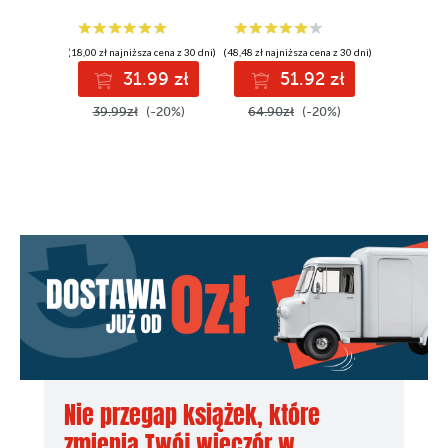
autokomentarze z
lat 1957-1988
(18,00 zł najniższa cena z 30 dni)
(48,48 zł najniższa cena z 30 dni)
31.99 zł
51.92 zł
39.99zł
(-20%)
64.90zł
(-20%)
Nie przegap książek, które
zmienią Twój wieczór w