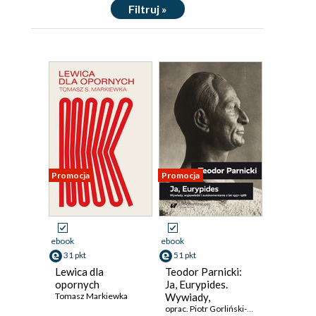
Filtruj »
Promocja
Promocja
ebook
ebook
31 pkt
51 pkt
Lewica dla
Teodor Parnicki:
opornych
Ja, Eurypides.
Tomasz Markiewka
Wywiady,
wypowiedzi i
oprac. Piotr Gorliński-Kucik
,
Tomasz Ma