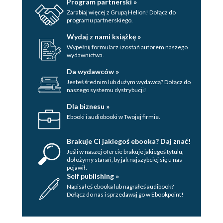
Program partnerski »
Zarabiaj więcej z Grupą Helion! Dołącz do
programu partnerskiego.
Wydaj z nami książkę »
Wypełnij formularz i zostań autorem naszego
wydawnictwa.
Da wydawców »
Jesteś średnim lub dużym wydawcą? Dołącz do
naszego systemu dystrybucji!
Dla biznesu »
Ebooki i audiobooki w Twojej firmie.
Brakuje Ci jakiegoś ebooka? Daj znać!
Jeśli w naszej ofercie brakuje jakiegoś tytulu,
dołożymy starań, by jak najszybciej się u nas
pojawił.
Self publishing »
Napisałeś ebooka lub nagrałeś audibook?
Dołącz do nas i sprzedawaj go w Ebookpoint!