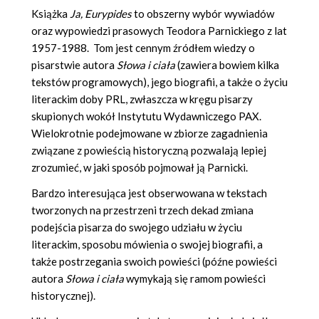
Książka
Ja, Eurypides
to obszerny wybór wywiadów
oraz wypowiedzi prasowych Teodora Parnickiego z lat
1957-1988. Tom jest cennym źródłem wiedzy o
pisarstwie autora
Słowa i ciała
(zawiera bowiem kilka
tekstów programowych), jego biografii, a także o życiu
literackim doby PRL, zwłaszcza w kręgu pisarzy
skupionych wokół Instytutu Wydawniczego PAX.
Wielokrotnie podejmowane w zbiorze zagadnienia
związane z powieścią historyczną pozwalają lepiej
zrozumieć, w jaki sposób pojmował ją Parnicki.
Bardzo interesująca jest obserwowana w tekstach
tworzonych na przestrzeni trzech dekad zmiana
podejścia pisarza do swojego udziału w życiu
literackim, sposobu mówienia o swojej biografii, a
także postrzegania swoich powieści (późne powieści
autora
Słowa i ciała
wymykają się ramom powieści
historycznej).