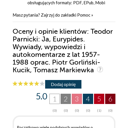
obsługujących formaty: PDF, EPub, Mobi
Masz pytania? Zajrzyj do zakładki
Pomoc
»
Oceny i opinie klientów: Teodor
Parnicki: Ja, Eurypides.
Wywiady, wypowiedzi i
autokomentarze z lat 1957-
1988 oprac. Piotr Gorliński-
Kucik, Tomasz Markiewka
Dodaj opinię
5.0
1
2
3
4
5
6
(0)
(0)
(0)
(0)
(1)
(0)
Początkowo wiele podobnych wywiadów o