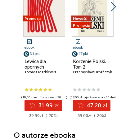
Promocja
Nowość
Promocja
Promocja
ebook
ebook
ebook
31 pkt
47 pkt
40 pkt
Lewica dla
Korzenie Polski.
Somosie
opornych
Tom 2
Jan Laske
,
Tomasz Markiewka
Przemysław Urbańczyk
(18,00 zł najniższa cena z 30 dni)
(59,00 zł najniższa cena z 30 dni)
(50,90 zł najni
31.99 zł
47.20 zł
4
39.99zł
(-20%)
59.00zł
(-20%)
50.90z
O autorze
ebooka