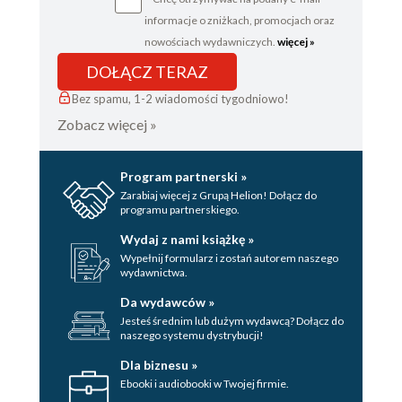
informacje o zniżkach, promocjach oraz
nowościach wydawniczych.
więcej »
DOŁĄCZ TERAZ
Bez spamu, 1-2 wiadomości tygodniowo!
Zobacz więcej »
Program partnerski »
Zarabiaj więcej z Grupą Helion! Dołącz do
programu partnerskiego.
Wydaj z nami książkę »
Wypełnij formularz i zostań autorem naszego
wydawnictwa.
Da wydawców »
Jesteś średnim lub dużym wydawcą? Dołącz do
naszego systemu dystrybucji!
Dla biznesu »
Ebooki i audiobooki w Twojej firmie.