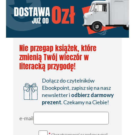
Nie przegap książek, które
zmienią Twój wieczór w
literacką przygodę!
Dołącz do czytelników
Ebookpoint, zapisz się na nasz
newsletter i
odbierz darmowy
prezent
. Czekamy na Ciebie!
e-mail
*
Chcę otrzymywać na podany e-mail