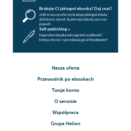
Brakuje Ci jakiegoś ebooka? Daj znać!
Jeśli w naszej ofercie brakuje jakiegoś tytulu,
dołożymy starań, by jak najszybciej się u nas
pojawił.
Self publishing »
Napisałeś ebooka lub nagrałeś audibook?
Dołącz do nas i sprzedawaj go w Ebookpoint!
Nasza oferta
Przewodnik po ebookach
Twoje konto
O serwisie
Współpraca
Grupa Helion