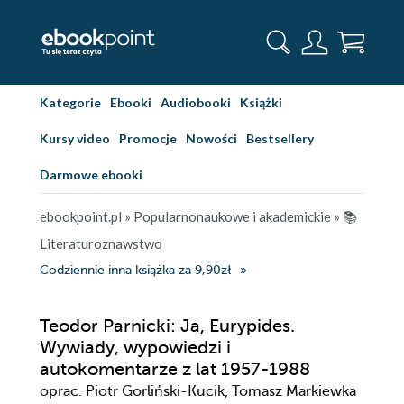
Kategorie
Ebooki
Audiobooki
Książki
Kursy video
Promocje
Nowości
Bestsellery
Darmowe ebooki
ebookpoint.pl
»
Popularnonaukowe i akademickie
»
📚
Literaturoznawstwo
Codziennie inna książka za 9,90zł
Teodor Parnicki: Ja, Eurypides.
Wywiady, wypowiedzi i
autokomentarze z lat 1957-1988
oprac. Piotr Gorliński-Kucik, Tomasz Markiewka