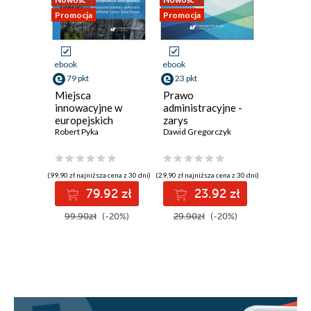
Promocja
Promocja
Promocja
ebook
ebook
ebook
79 pkt
23 pkt
31 pkt
Miejsca
Prawo
W świec
innowacyjne w
administracyjne -
dźwiękó
europejskich
zarys
polskieg
metropoliach.
Robert Pyka
podstawowych
Dawid Gregorczyk
Przewod
Marcin Ma
Wytwarzanie
zagadnień
(glotto)
innowacji
społecznych na
(99,90 zł najniższa cena z 30 dni)
(29,90 zł najniższa cena z 30 dni)
(39,90 zł najni
przykładzie Lyonu i
79.92 zł
23.92 zł
3
Saint-Étienne
99.90zł
(-20%)
29.90zł
(-20%)
39.90z