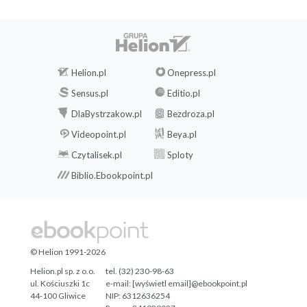
Helion.pl
Onepress.pl
Sensus.pl
Editio.pl
DlaBystrzakow.pl
Bezdroza.pl
Videopoint.pl
Beya.pl
Czytalisek.pl
Sploty
Biblio.Ebookpoint.pl
© Helion 1991-2026
Helion.pl sp. z o.o.
tel. (32) 230-98-63
ul. Kościuszki 1c
e-mail:
[wyświetl email]@ebookpoint.pl
44-100 Gliwice
NIP: 6312636254