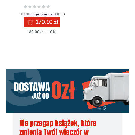
Penetration
Testing and
Cybersecurity
(39,90 zł najniższa cena z 30 dni)
170.10 zł
189.00zł
(-10%)
Nie przegap książek, które
zmienią Twój wieczór w