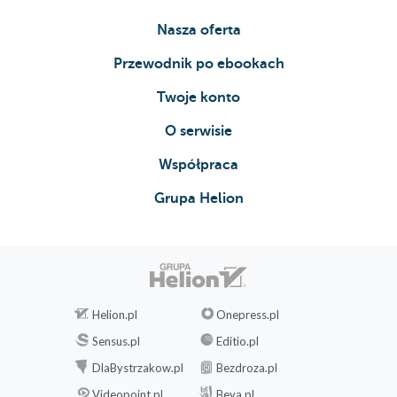
Nasza oferta
Przewodnik po ebookach
Twoje konto
O serwisie
Współpraca
Grupa Helion
Helion.pl
Onepress.pl
Sensus.pl
Editio.pl
DlaBystrzakow.pl
Bezdroza.pl
Videopoint.pl
Beya.pl