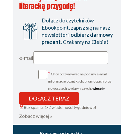
literacką przygodę!
Dołącz do czytelników
Ebookpoint, zapisz się na nasz
newsletter i
odbierz darmowy
prezent
. Czekamy na Ciebie!
e-mail
*
Chcę otrzymywać na podany e-mail
informacje o zniżkach, promocjach oraz
nowościach wydawniczych.
więcej »
DOŁĄCZ TERAZ
Bez spamu, 1-2 wiadomości tygodniowo!
Zobacz więcej »
Program partnerski »