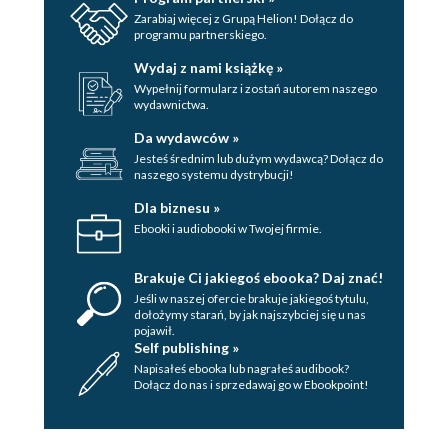
Zarabiaj więcej z Grupą Helion! Dołącz do
programu partnerskiego.
Wydaj z nami książkę »
Wypełnij formularz i zostań autorem naszego
wydawnictwa.
Da wydawców »
Jesteś średnim lub dużym wydawcą? Dołącz do
naszego systemu dystrybucji!
Dla biznesu »
Ebooki i audiobooki w Twojej firmie.
Brakuje Ci jakiegoś ebooka? Daj znać!
Jeśli w naszej ofercie brakuje jakiegoś tytulu,
dołożymy starań, by jak najszybciej się u nas
pojawił.
Self publishing »
Napisałeś ebooka lub nagrałeś audibook?
Dołącz do nas i sprzedawaj go w Ebookpoint!