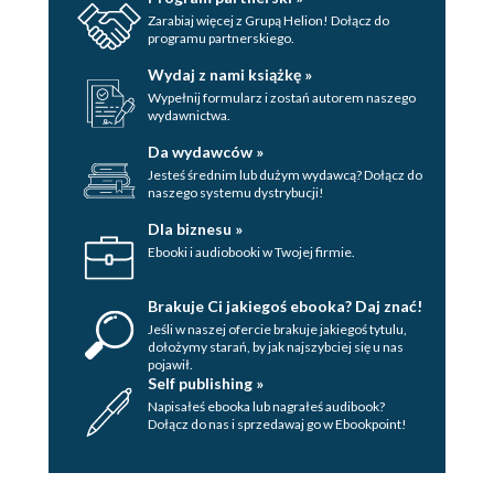
Zarabiaj więcej z Grupą Helion! Dołącz do
programu partnerskiego.
Wydaj z nami książkę »
Wypełnij formularz i zostań autorem naszego
wydawnictwa.
Da wydawców »
Jesteś średnim lub dużym wydawcą? Dołącz do
naszego systemu dystrybucji!
Dla biznesu »
Ebooki i audiobooki w Twojej firmie.
Brakuje Ci jakiegoś ebooka? Daj znać!
Jeśli w naszej ofercie brakuje jakiegoś tytulu,
dołożymy starań, by jak najszybciej się u nas
pojawił.
Self publishing »
Napisałeś ebooka lub nagrałeś audibook?
Dołącz do nas i sprzedawaj go w Ebookpoint!