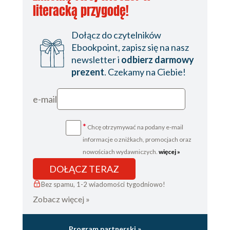
literacką przygodę!
Dołącz do czytelników
Ebookpoint, zapisz się na nasz
newsletter i
odbierz darmowy
prezent
. Czekamy na Ciebie!
e-mail
*
Chcę otrzymywać na podany e-mail
informacje o zniżkach, promocjach oraz
nowościach wydawniczych.
więcej »
DOŁĄCZ TERAZ
Bez spamu, 1-2 wiadomości tygodniowo!
Zobacz więcej »
Program partnerski »