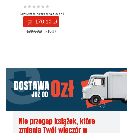
Penetration
Testing and
Cybersecurity
(39,90 zł najniższa cena z 30 dni)
170.10 zł
189.00zł
(-10%)
Nie przegap książek, które
zmienią Twój wieczór w