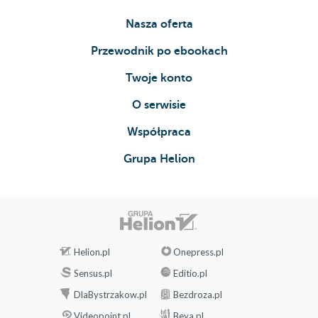
Nasza oferta
Przewodnik po ebookach
Twoje konto
O serwisie
Współpraca
Grupa Helion
Helion.pl
Onepress.pl
Sensus.pl
Editio.pl
DlaBystrzakow.pl
Bezdroza.pl
Videopoint.pl
Beya.pl