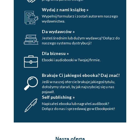
Wydaj z nami książkę »
Wypełnij formularz i zostań autorem naszego
wydawnictwa.
Da wydawców »
Jesteś średnim lub dużym wydawcą? Dołącz do
naszego systemu dystrybucji!
Dla biznesu »
Ebooki i audiobooki w Twojej firmie.
Brakuje Ci jakiegoś ebooka? Daj znać!
Jeśli w naszej ofercie brakuje jakiegoś tytulu,
dołożymy starań, by jak najszybciej się u nas
pojawił.
Self publishing »
Napisałeś ebooka lub nagrałeś audibook?
Dołącz do nas i sprzedawaj go w Ebookpoint!
Nasza oferta