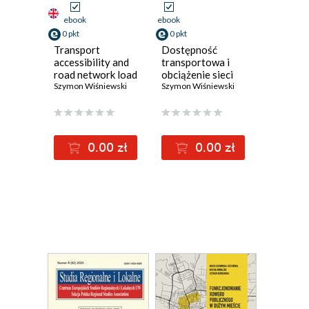
ebook
ebook
0 pkt
0 pkt
Transport
Dostępność
accessibility and
transportowa i
road network load
obciążenie sieci
in Poland when
Szymon Wiśniewski
drogowej w Polsce
Szymon Wiśniewski
faced with flood
w świetle
hazards
zagrożeń
powodziowych
0.00 zł
0.00 zł