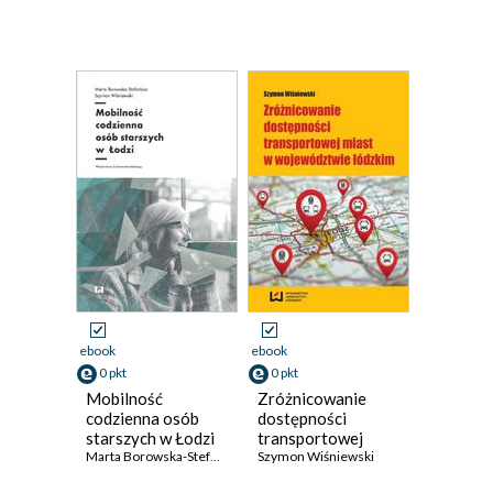
ebook
ebook
0 pkt
0 pkt
Mobilność
Zróżnicowanie
codzienna osób
dostępności
starszych w Łodzi
transportowej
Marta Borowska-Stefańska
,
Szymon Wiśniewski
miast w
Szymon Wiśniewski
województwie