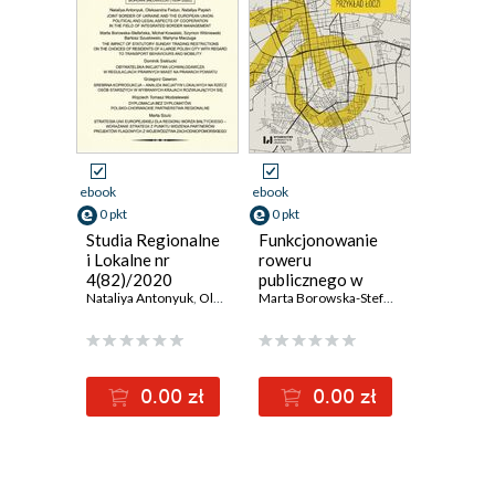
ebook
ebook
0 pkt
0 pkt
Studia Regionalne
Funkcjonowanie
i Lokalne nr
roweru
4(82)/2020
publicznego w
Nataliya Antonyuk
,
Oleksandra Fedun
dużym mieście.
,
Nataliya Papish
Marta Borowska-Stefańska
,
Marta Borowsk
,
Michał Kowa
Przykład Łodzi
0.00 zł
0.00 zł