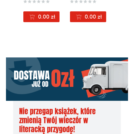
łódzkim
0.00 zł
0.00 zł
Nie przegap książek, które
zmienią Twój wieczór w
literacką przygodę!