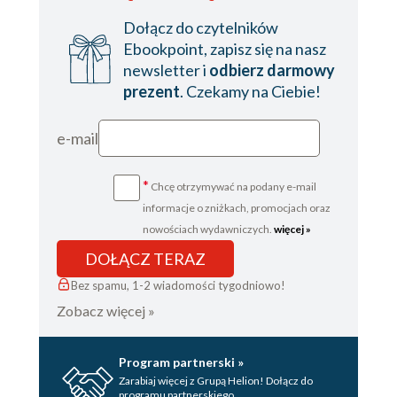
Dołącz do czytelników
Ebookpoint, zapisz się na nasz
newsletter i
odbierz darmowy
prezent
. Czekamy na Ciebie!
e-mail
*
Chcę otrzymywać na podany e-mail
informacje o zniżkach, promocjach oraz
nowościach wydawniczych.
więcej »
DOŁĄCZ TERAZ
Bez spamu, 1-2 wiadomości tygodniowo!
Zobacz więcej »
Program partnerski »
Zarabiaj więcej z Grupą Helion! Dołącz do
programu partnerskiego.