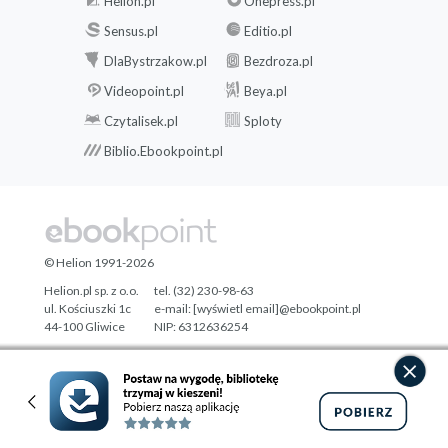
Helion.pl
Onepress.pl
Sensus.pl
Editio.pl
DlaBystrzakow.pl
Bezdroza.pl
Videopoint.pl
Beya.pl
Czytalisek.pl
Sploty
Biblio.Ebookpoint.pl
© Helion 1991-2026
Helion.pl sp. z o.o.
tel. (32) 230-98-63
ul. Kościuszki 1c
e-mail:
[wyświetl email]@ebookpoint.pl
44-100 Gliwice
NIP: 6312636254
Regon: 241989027
Designed with ♥ by
Tonik.pl
Pełna wersja strony »