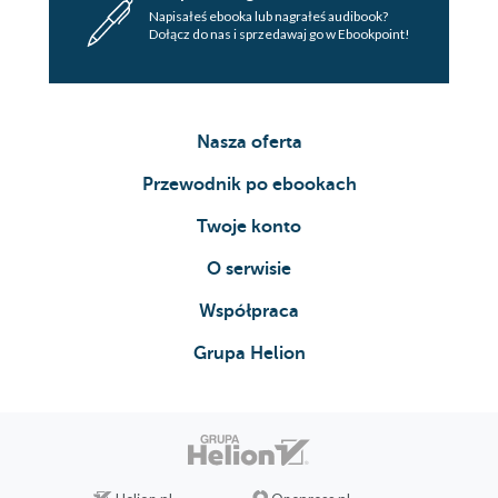
Napisałeś ebooka lub nagrałeś audibook?
Dołącz do nas i sprzedawaj go w Ebookpoint!
Nasza oferta
Przewodnik po ebookach
Twoje konto
O serwisie
Współpraca
Grupa Helion