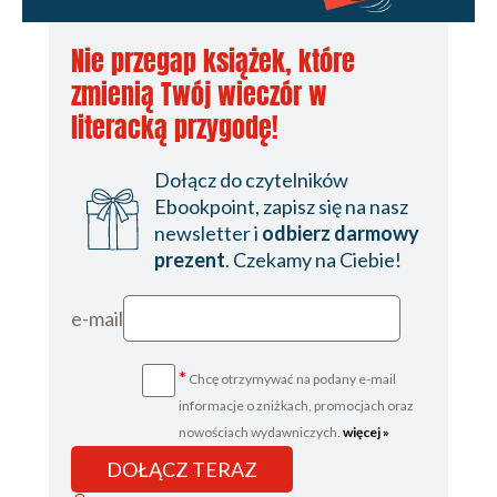
Nie przegap książek, które
zmienią Twój wieczór w
literacką przygodę!
Dołącz do czytelników
Ebookpoint, zapisz się na nasz
newsletter i
odbierz darmowy
prezent
. Czekamy na Ciebie!
e-mail
*
Chcę otrzymywać na podany e-mail
informacje o zniżkach, promocjach oraz
nowościach wydawniczych.
więcej »
DOŁĄCZ TERAZ