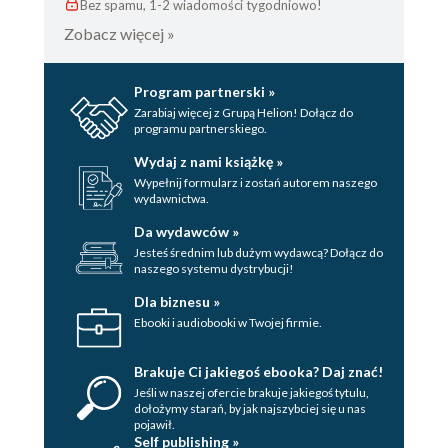
Bez spamu, 1-2 wiadomości tygodniowo!
Zobacz więcej »
Program partnerski »
Zarabiaj więcej z Grupą Helion! Dołącz do
programu partnerskiego.
Wydaj z nami książkę »
Wypełnij formularz i zostań autorem naszego
wydawnictwa.
Da wydawców »
Jesteś średnim lub dużym wydawcą? Dołącz do
naszego systemu dystrybucji!
Dla biznesu »
Ebooki i audiobooki w Twojej firmie.
Brakuje Ci jakiegoś ebooka? Daj znać!
Jeśli w naszej ofercie brakuje jakiegoś tytulu,
dołożymy starań, by jak najszybciej się u nas
pojawił.
Self publishing »