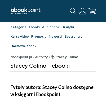
Kategorie
Ebooki
Audiobooki
Książki
Kursy video
Promocje
Nowości
Bestsellery
Darmowe ebooki
ebookpoint.pl
» Autorzy
» 📚
Stacey Colino
Stacey Colino - ebooki
Tytuły autora: Stacey Colino dostępne
w księgarni Ebookpoint