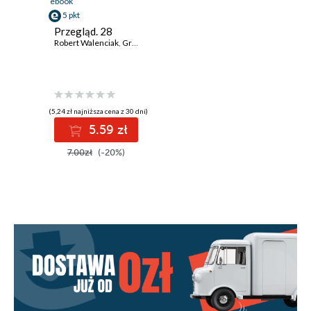
ebook
5 pkt
Przegląd. 28
Robert Walenciak
,
Grzegorz Rudnik
,
Andrzej Sikorski
,
Roman Kurkiew
(5,24 zł najniższa cena z 30 dni)
5.59 zł
7.00zł
(-20%)