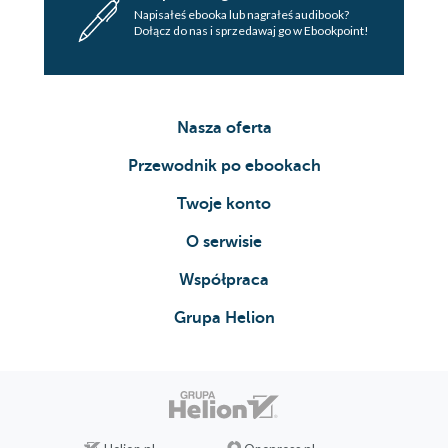
Napisałeś ebooka lub nagrałeś audibook?
Dołącz do nas i sprzedawaj go w Ebookpoint!
Nasza oferta
Przewodnik po ebookach
Twoje konto
O serwisie
Współpraca
Grupa Helion