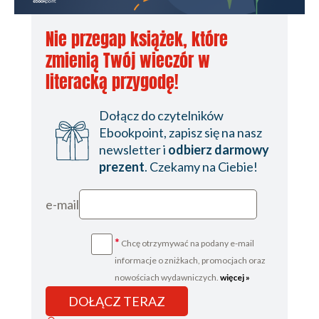
Nie przegap książek, które
zmienią Twój wieczór w
literacką przygodę!
Dołącz do czytelników
Ebookpoint, zapisz się na nasz
newsletter i
odbierz darmowy
prezent
. Czekamy na Ciebie!
e-mail
*
Chcę otrzymywać na podany e-mail
informacje o zniżkach, promocjach oraz
nowościach wydawniczych.
więcej »
DOŁĄCZ TERAZ