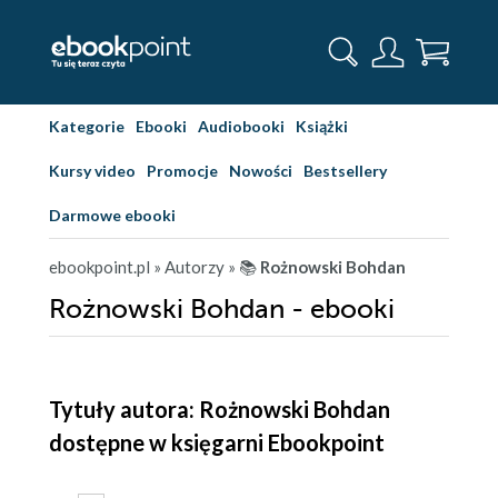
Kategorie
Ebooki
Audiobooki
Książki
Kursy video
Promocje
Nowości
Bestsellery
Darmowe ebooki
ebookpoint.pl
» Autorzy
» 📚
Rożnowski Bohdan
Rożnowski Bohdan - ebooki
Tytuły autora: Rożnowski Bohdan
dostępne w księgarni Ebookpoint