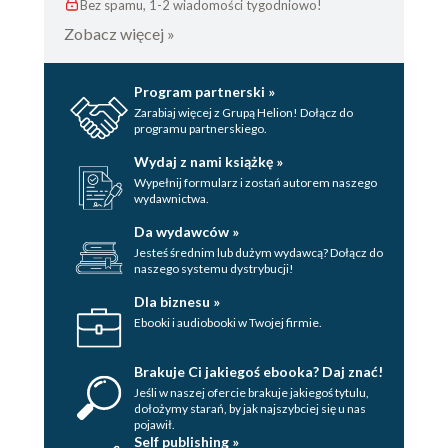
Bez spamu, 1-2 wiadomości tygodniowo!
Zobacz więcej »
Program partnerski »
Zarabiaj więcej z Grupą Helion! Dołącz do
programu partnerskiego.
Wydaj z nami książkę »
Wypełnij formularz i zostań autorem naszego
wydawnictwa.
Da wydawców »
Jesteś średnim lub dużym wydawcą? Dołącz do
naszego systemu dystrybucji!
Dla biznesu »
Ebooki i audiobooki w Twojej firmie.
Brakuje Ci jakiegoś ebooka? Daj znać!
Jeśli w naszej ofercie brakuje jakiegoś tytulu,
dołożymy starań, by jak najszybciej się u nas
pojawił.
Self publishing »