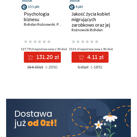
ebook
ebook
131 pkt
4 pkt
Psychologia
Jakość życia kobiet
biznesu
migrujących
Bohdan Rożnowski
,
Paweł Fortuna
zarobkowo oraz jej
wpływ na intencję
Rożnowski Bohdan
ponownych
wyjazdów
(127,79 zł najniższa cena z 30 dni)
(5,01 zł najniższa cena z 30 dni)
131.20 zł
4.11 zł
164.00zł
(-20%)
5.01zł
(-18%)