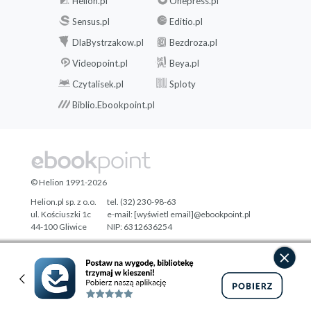
Helion.pl
Onepress.pl
Sensus.pl
Editio.pl
DlaBystrzakow.pl
Bezdroza.pl
Videopoint.pl
Beya.pl
Czytalisek.pl
Sploty
Biblio.Ebookpoint.pl
© Helion 1991-2026
Helion.pl sp. z o.o.
tel. (32) 230-98-63
ul. Kościuszki 1c
e-mail:
[wyświetl email]@ebookpoint.pl
44-100 Gliwice
NIP: 6312636254
Regon: 241989027
Designed with ♥ by
Tonik.pl
Pełna wersja strony »