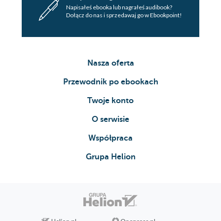
Napisałeś ebooka lub nagrałeś audibook?
Dołącz do nas i sprzedawaj go w Ebookpoint!
Nasza oferta
Przewodnik po ebookach
Twoje konto
O serwisie
Współpraca
Grupa Helion