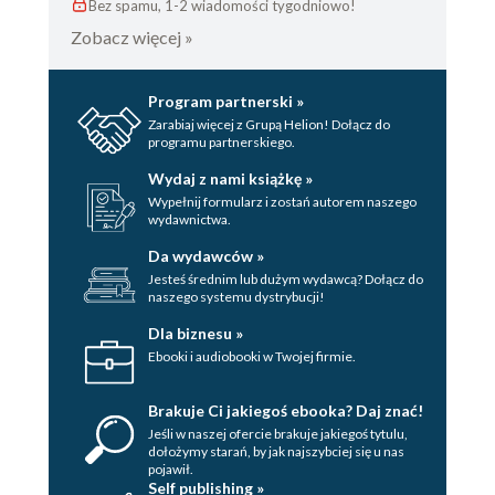
Bez spamu, 1-2 wiadomości tygodniowo!
Zobacz więcej »
Program partnerski »
Zarabiaj więcej z Grupą Helion! Dołącz do
programu partnerskiego.
Wydaj z nami książkę »
Wypełnij formularz i zostań autorem naszego
wydawnictwa.
Da wydawców »
Jesteś średnim lub dużym wydawcą? Dołącz do
naszego systemu dystrybucji!
Dla biznesu »
Ebooki i audiobooki w Twojej firmie.
Brakuje Ci jakiegoś ebooka? Daj znać!
Jeśli w naszej ofercie brakuje jakiegoś tytulu,
dołożymy starań, by jak najszybciej się u nas
pojawił.
Self publishing »