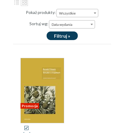
Pokaż produkty:
Wszystkie
Sortuj wg:
Data wydania
Filtruj »
Promocja