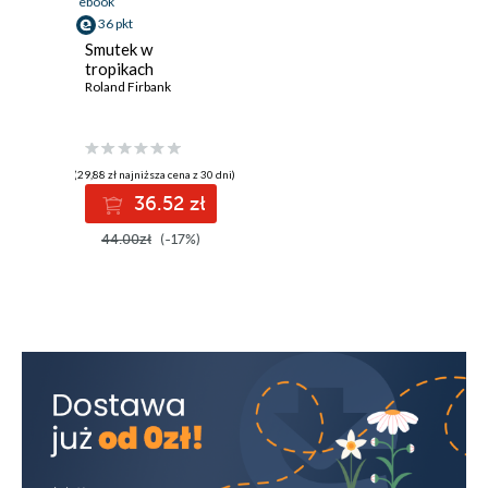
ebook
36 pkt
Smutek w
tropikach
Roland Firbank
(29,88 zł najniższa cena z 30 dni)
36.52 zł
44.00zł
(-17%)