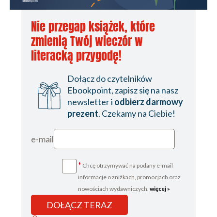
Nie przegap książek, które
zmienią Twój wieczór w
literacką przygodę!
Dołącz do czytelników
Ebookpoint, zapisz się na nasz
newsletter i
odbierz darmowy
prezent
. Czekamy na Ciebie!
e-mail
*
Chcę otrzymywać na podany e-mail
informacje o zniżkach, promocjach oraz
nowościach wydawniczych.
więcej »
DOŁĄCZ TERAZ