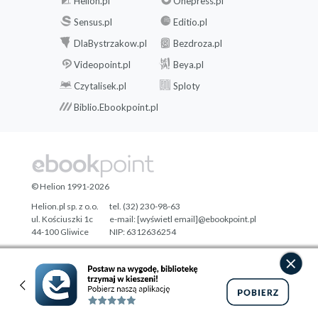
Helion.pl
Onepress.pl
Sensus.pl
Editio.pl
DlaBystrzakow.pl
Bezdroza.pl
Videopoint.pl
Beya.pl
Czytalisek.pl
Sploty
Biblio.Ebookpoint.pl
© Helion 1991-2026
Helion.pl sp. z o.o.
tel. (32) 230-98-63
ul. Kościuszki 1c
e-mail:
[wyświetl email]@ebookpoint.pl
44-100 Gliwice
NIP: 6312636254
Regon: 241989027
Designed with ♥ by
Tonik.pl
Pełna wersja strony »