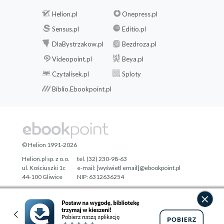
Helion.pl
Onepress.pl
Sensus.pl
Editio.pl
DlaBystrzakow.pl
Bezdroza.pl
Videopoint.pl
Beya.pl
Czytalisek.pl
Sploty
Biblio.Ebookpoint.pl
© Helion 1991-2026
Helion.pl sp. z o.o.
tel. (32) 230-98-63
ul. Kościuszki 1c
e-mail:
[wyświetl email]@ebookpoint.pl
44-100 Gliwice
NIP: 6312636254
Regon: 241989027
Designed with ♥ by
Tonik.pl