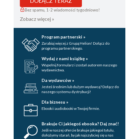
DOŁĄCZ TERAZ
Bez spamu, 1-2 wiadomości tygodniowo!
Zobacz więcej »
Program partnerski »
Zarabiaj więcej z Grupą Helion! Dołącz do
programu partnerskiego.
Wydaj z nami książkę »
Wypełnij formularz i zostań autorem naszego
wydawnictwa.
Da wydawców »
Jesteś średnim lub dużym wydawcą? Dołącz do
naszego systemu dystrybucji!
Dla biznesu »
Ebooki i audiobooki w Twojej firmie.
Brakuje Ci jakiegoś ebooka? Daj znać!
Jeśli w naszej ofercie brakuje jakiegoś tytulu,
dołożymy starań, by jak najszybciej się u nas