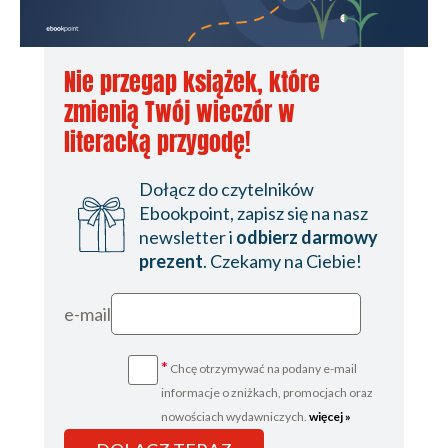
Nie przegap książek, które
zmienią Twój wieczór w
literacką przygodę!
Dołącz do czytelników
Ebookpoint, zapisz się na nasz
newsletter i
odbierz darmowy
prezent
. Czekamy na Ciebie!
e-mail
*
Chcę otrzymywać na podany e-mail
informacje o zniżkach, promocjach oraz
nowościach wydawniczych.
więcej »