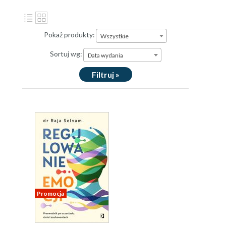
Pokaż produkty:
Wszystkie
Sortuj wg:
Data wydania
Filtruj »
Promocja