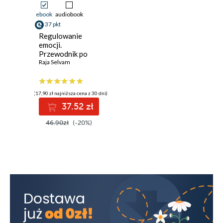
ebook
audiobook
37 pkt
Regulowanie
emocji.
Przewodnik po
uczuciach, ciele i
Raja Selvam
zachowaniach
(17,90 zł najniższa cena z 30 dni)
37.52 zł
46.90zł
(-20%)