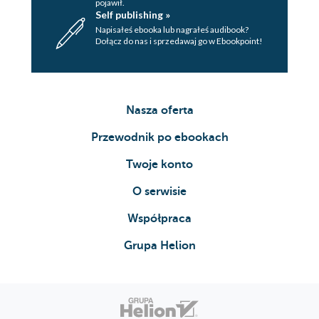
pojawił.
Self publishing »
Napisałeś ebooka lub nagrałeś audibook?
Dołącz do nas i sprzedawaj go w Ebookpoint!
Nasza oferta
Przewodnik po ebookach
Twoje konto
O serwisie
Współpraca
Grupa Helion