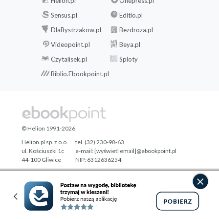
Helion.pl
Onepress.pl
Sensus.pl
Editio.pl
DlaBystrzakow.pl
Bezdroza.pl
Videopoint.pl
Beya.pl
Czytalisek.pl
Sploty
Biblio.Ebookpoint.pl
© Helion 1991-2026
Helion.pl sp. z o.o.
tel. (32) 230-98-63
ul. Kościuszki 1c
e-mail:
[wyświetl email]@ebookpoint.pl
44-100 Gliwice
NIP: 6312636254
Regon: 241989027
Designed with ♥ by
Tonik.pl
Pełna wersja strony »