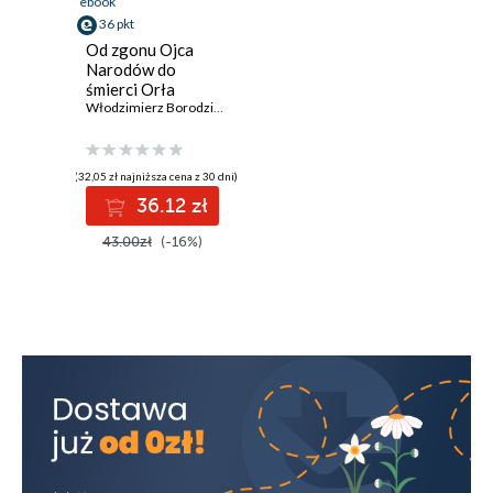
ebook
36 pkt
Od zgonu Ojca
Narodów do
śmierci Orła
Karpat
Włodzimierz Borodziej
,
Błażej Brzostek
,
Maria Czaputowicz-Głowac
(32,05 zł najniższa cena z 30 dni)
36.12 zł
43.00zł
(-16%)