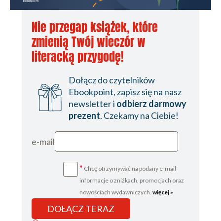
Nie przegap książek, które
zmienią Twój wieczór w
literacką przygodę!
Dołącz do czytelników
Ebookpoint, zapisz się na nasz
newsletter i
odbierz darmowy
prezent
. Czekamy na Ciebie!
e-mail
*
Chcę otrzymywać na podany e-mail
informacje o zniżkach, promocjach oraz
nowościach wydawniczych.
więcej »
DOŁĄCZ TERAZ