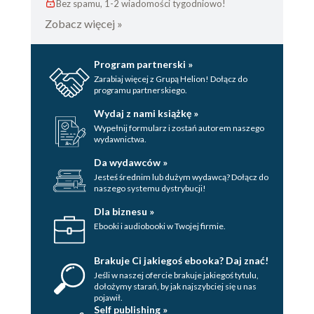
Bez spamu, 1-2 wiadomości tygodniowo!
Zobacz więcej »
Program partnerski »
Zarabiaj więcej z Grupą Helion! Dołącz do
programu partnerskiego.
Wydaj z nami książkę »
Wypełnij formularz i zostań autorem naszego
wydawnictwa.
Da wydawców »
Jesteś średnim lub dużym wydawcą? Dołącz do
naszego systemu dystrybucji!
Dla biznesu »
Ebooki i audiobooki w Twojej firmie.
Brakuje Ci jakiegoś ebooka? Daj znać!
Jeśli w naszej ofercie brakuje jakiegoś tytulu,
dołożymy starań, by jak najszybciej się u nas
pojawił.
Self publishing »