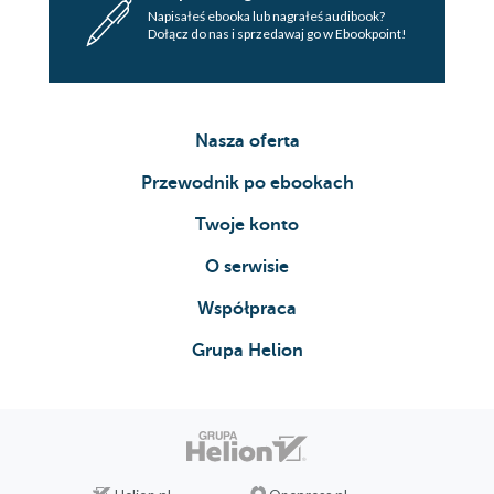
Napisałeś ebooka lub nagrałeś audibook?
Dołącz do nas i sprzedawaj go w Ebookpoint!
Nasza oferta
Przewodnik po ebookach
Twoje konto
O serwisie
Współpraca
Grupa Helion