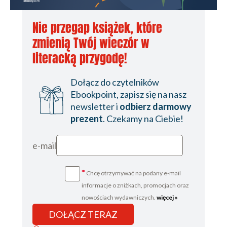
Nie przegap książek, które
zmienią Twój wieczór w
literacką przygodę!
Dołącz do czytelników
Ebookpoint, zapisz się na nasz
newsletter i
odbierz darmowy
prezent
. Czekamy na Ciebie!
e-mail
*
Chcę otrzymywać na podany e-mail
informacje o zniżkach, promocjach oraz
nowościach wydawniczych.
więcej »
DOŁĄCZ TERAZ