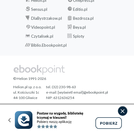
Helion.pl
Onepress.pl
Sensus.pl
Editio.pl
DlaBystrzakow.pl
Bezdroza.pl
Videopoint.pl
Beya.pl
Czytalisek.pl
Sploty
Biblio.Ebookpoint.pl
© Helion 1991-2026
Helion.pl sp. z o.o.
tel. (32) 230-98-63
ul. Kościuszki 1c
e-mail:
[wyświetl email]@ebookpoint.pl
44-100 Gliwice
NIP: 6312636254
Regon: 241989027
Designed with ♥ by
Tonik.pl
Pełna wersja strony »