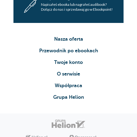
Napisałeś ebooka lub nagrałeś audibook?
Dołącz do nas i sprzedawaj go w Ebookpoint!
Nasza oferta
Przewodnik po ebookach
Twoje konto
O serwisie
Współpraca
Grupa Helion