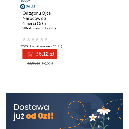
ebook
36 pkt
Od zgonu Ojca
Narodów do
śmierci Orła
Karpat
Włodzimierz Borodziej
,
Błażej Brzostek
,
Maria Czaputowicz-Głowac
(32,05 zł najniższa cena z 30 dni)
36.12 zł
43.00zł
(-16%)