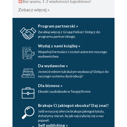
Bez spamu, 1-2 wiadomości tygodniowo!
Zobacz więcej »
Program partnerski »
Zarabiaj więcej z Grupą Helion! Dołącz do
programu partnerskiego.
Wydaj z nami książkę »
Wypełnij formularz i zostań autorem naszego
wydawnictwa.
Da wydawców »
Jesteś średnim lub dużym wydawcą? Dołącz do
naszego systemu dystrybucji!
Dla biznesu »
Ebooki i audiobooki w Twojej firmie.
Brakuje Ci jakiegoś ebooka? Daj znać!
Jeśli w naszej ofercie brakuje jakiegoś tytulu,
dołożymy starań, by jak najszybciej się u nas
pojawił.
Self publishing »