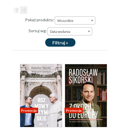
Pokaż produkty:
Wszystkie
Sortuj wg:
Data wydania
Filtruj »
Promocja
Promocja