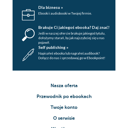
Dla biznesu »
Ebooki i audiobooki w Twojej firmie.
Brakuje Ci jakiegoś ebooka? Daj znać!
Jeśli w naszej ofercie brakuje jakiegoś tytulu,
dołożymy starań, by jak najszybciej się u nas
pojawił.
Self publishing »
Napisałeś ebooka lub nagrałeś audibook?
Dołącz do nas i sprzedawaj go w Ebookpoint!
Nasza oferta
Przewodnik po ebookach
Twoje konto
O serwisie