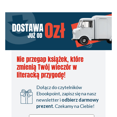
Nie przegap książek, które
zmienią Twój wieczór w
literacką przygodę!
Dołącz do czytelników
Ebookpoint, zapisz się na nasz
newsletter i
odbierz darmowy
prezent
. Czekamy na Ciebie!