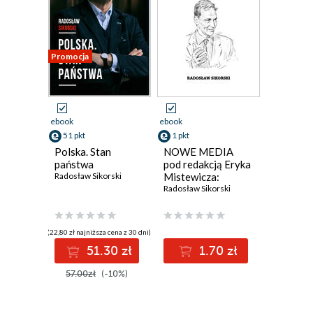
Promocja
ebook
ebook
51 pkt
1 pkt
Polska. Stan
NOWE MEDIA
państwa
pod redakcją Eryka
Radosław Sikorski
Mistewicza:
Twitter użyteczne
Radosław Sikorski
narzędzie
osiągania swoich
celów
(22,80 zł najniższa cena z 30 dni)
51.30 zł
1.70 zł
57.00zł
(-10%)