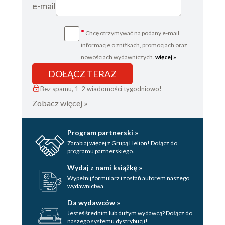
e-mail
*
Chcę otrzymywać na podany e-mail
informacje o zniżkach, promocjach oraz
nowościach wydawniczych.
więcej »
DOŁĄCZ TERAZ
Bez spamu, 1-2 wiadomości tygodniowo!
Zobacz więcej »
Program partnerski »
Zarabiaj więcej z Grupą Helion! Dołącz do
programu partnerskiego.
Wydaj z nami książkę »
Wypełnij formularz i zostań autorem naszego
wydawnictwa.
Da wydawców »
Jesteś średnim lub dużym wydawcą? Dołącz do
naszego systemu dystrybucji!