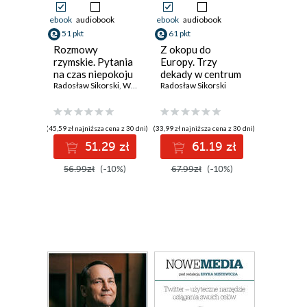
ebook
audiobook
ebook
audiobook
51 pkt
61 pkt
Rozmowy
Z okopu do
rzymskie. Pytania
Europy. Trzy
na czas niepokoju
dekady w centrum
Radosław Sikorski
,
Wojciech Giertych
wydarzeń
Radosław Sikorski
(45,59 zł najniższa cena z 30 dni)
(33,99 zł najniższa cena z 30 dni)
51.29 zł
61.19 zł
56.99zł
(-10%)
67.99zł
(-10%)