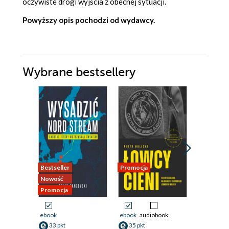
oczywiste drogi wyjścia z obecnej sytuacji.
Powyższy opis pochodzi od wydawcy.
Wybrane bestsellery
Bestseller
Promocja
Promocja
Nowość
Promocja
ebook
ebook
audiobook
ebook
33 pkt
35 pkt
70 pkt