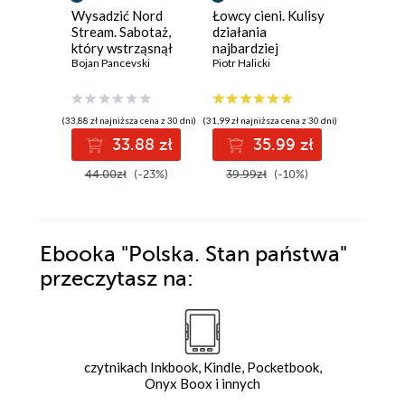
Wysadzić Nord
Łowcy cieni. Kulisy
Żelazny
Stream. Sabotaż,
działania
David Ball
który wstrząsnął
najbardziej
światem
Bojan Pancevski
tajemniczej
Piotr Halicki
jednostki policji
(33,88 zł najniższa cena z 30 dni)
(31,99 zł najniższa cena z 30 dni)
(64,73 zł najni
33.88 zł
35.99 zł
7
44.00zł
(-23%)
39.99zł
(-10%)
89.90z
Ebooka
"Polska. Stan państwa"
przeczytasz na:
czytnikach Inkbook, Kindle, Pocketbook,
Onyx Boox i innych