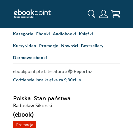
Kategorie
Ebooki
Audiobooki
Książki
Kursy video
Promocje
Nowości
Bestsellery
Darmowe ebooki
ebookpoint.pl
»
Literatura
»
📚 Reportaż
Codziennie inna książka za 9,90zł
Polska. Stan państwa
Radosław Sikorski
(ebook)
Promocja