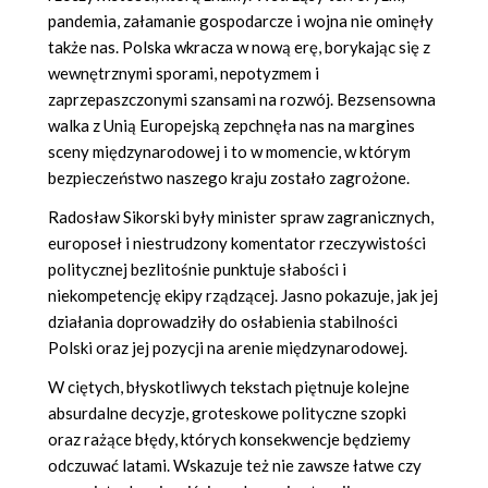
pandemia, załamanie gospodarcze i wojna nie ominęły
także nas. Polska wkracza w nową erę, borykając się z
wewnętrznymi sporami, nepotyzmem i
zaprzepaszczonymi szansami na rozwój. Bezsensowna
walka z Unią Europejską zepchnęła nas na margines
sceny międzynarodowej i to w momencie, w którym
bezpieczeństwo naszego kraju zostało zagrożone.
Radosław Sikorski były minister spraw zagranicznych,
europoseł i niestrudzony komentator rzeczywistości
politycznej bezlitośnie punktuje słabości i
niekompetencję ekipy rządzącej. Jasno pokazuje, jak jej
działania doprowadziły do osłabienia stabilności
Polski oraz jej pozycji na arenie międzynarodowej.
W ciętych, błyskotliwych tekstach piętnuje kolejne
absurdalne decyzje, groteskowe polityczne szopki
oraz rażące błędy, których konsekwencje będziemy
odczuwać latami. Wskazuje też nie zawsze łatwe czy