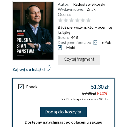
Autor:
Radosław Sikorski
Wydawnictwo:
Znak
Ocena:
Bądź pierwszym, który oceni tę
książkę
Stron:
448
Dostępne formaty:
ePub
Mobi
Czytaj fragment
Zajrzyj do książki
51,30 zł
Ebook
57,00 zł
(-10%)
22,80 zł najniższa cena z 30 dni
Dodaj do koszyka
Dostępny natychmiast po opłaceniu zakupu