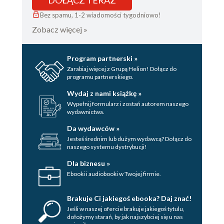
DOŁĄCZ TERAZ
10. Uczenie się Europy (Polityka nr
Bez spamu, 1-2 wiadomości tygodniowo!
48/2019 [3238])
Zobacz więcej »
11. Potrzebujemy integracji, nie izolacji
(23.09.2021 r.)
12. Polacy o Unii (8.06.2021 r.)
Program partnerski »
13. Nikt w Londynie nie wie (Polityka nr
Zarabiaj więcej z Grupą Helion! Dołącz do
programu partnerskiego.
4/2019 [3195])
14. Lekcja dla eurofoba (Polityka nr
Wydaj z nami książkę »
Wypełnij formularz i zostań autorem naszego
14/2019 [3205])
wydawnictwa.
15. Nasz ciasteczkizm (Polityka nr
Da wydawców »
38/2021 [3330])
Jesteś średnim lub dużym wydawcą? Dołącz do
16. Nowa, lepsza Unia? (4.05.2021 r.)
naszego systemu dystrybucji!
Rozdział III. WOJNA W UKRAINIE
Dla biznesu »
Wprowadzenie
Ebooki i audiobooki w Twojej firmie.
1. Kryzys jest testem (Polityka nr
49/2018 [3189])
Brakuje Ci jakiegoś ebooka? Daj znać!
2. PiS wśród fanów Putina (15.04.2021
Jeśli w naszej ofercie brakuje jakiegoś tytulu,
dołożymy starań, by jak najszybciej się u nas
r.)