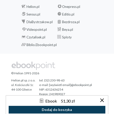
Helion.pl
Onepress.pl
Rozdział IV. PO DRUGIEJ STRONIE STAWU
Sensus.pl
Editio.pl
Wprowadzenie
1. Co tam, panie, w Ameryce (Polityka nr
DlaBystrzakow.pl
Bezdroza.pl
40/2018 [3180])
Videopoint.pl
Beya.pl
2. Dlaczego Amerykanie wyszli na ulice?
Czytalisek.pl
Sploty
(2.06.2020 r.)
Biblio.Ebookpoint.pl
3. Stawka amerykańskich wyborów
(31.07.2020 r.)
4. Co przyniesie prezydentura Bidena?
(19.08.2020 r.)
5. Wybory prezydenckie w USA czy PiS
© Helion 1991-2026
znajdzie się na spalonym? (3.11.2020 r.)
Helion.pl sp. z o.o.
tel. (32) 230-98-63
6. Biden wygrał, Trump nie uznaje
ul. Kościuszki 1c
e-mail:
[wyświetl email]@ebookpoint.pl
porażki. Co dalej w USA? (25.11.2020 r.)
44-100 Gliwice
NIP: 6312636254
7. Populizm rodzi przemoc (14.01.2021 r.)
Regon: 241989027
8. Koniec konserwatyzmu (4.03.2021 r.)
Ebook
51,30 zł
Designed with ♥ by
Tonik.pl
9. Afgańska lekcja (Polityka nr 35/2021
Dodaj do koszyka
[3327])