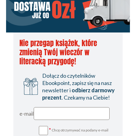
Nie przegap książek, które
zmienią Twój wieczór w
literacką przygodę!
Dołącz do czytelników
Ebookpoint, zapisz się na nasz
newsletter i
odbierz darmowy
prezent
. Czekamy na Ciebie!
e-mail
*
Chcę otrzymywać na podany e-mail