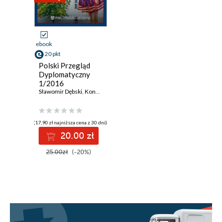
ebook
20 pkt
Polski Przegląd
Dyplomatyczny
1/2016
Sławomir Dębski
,
Konrad Szymański
,
Jacek Saryusz-Wolski
,
Leszek Je
(17,90 zł najniższa cena z 30 dni)
20.00 zł
25.00zł
(-20%)