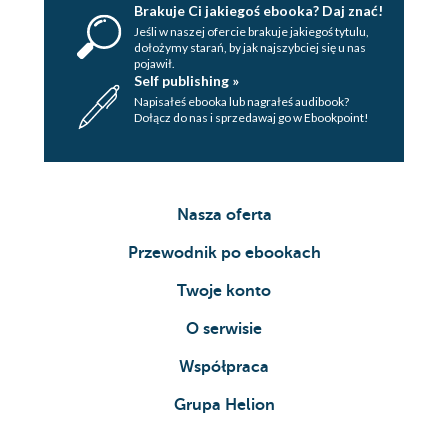
Brakuje Ci jakiegoś ebooka? Daj znać!
Jeśli w naszej ofercie brakuje jakiegoś tytulu,
dołożymy starań, by jak najszybciej się u nas
pojawił.
Self publishing »
Napisałeś ebooka lub nagrałeś audibook?
Dołącz do nas i sprzedawaj go w Ebookpoint!
Nasza oferta
Przewodnik po ebookach
Twoje konto
O serwisie
Współpraca
Grupa Helion