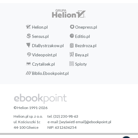
Helion.pl
Onepress.pl
Sensus.pl
Editio.pl
DlaBystrzakow.pl
Bezdroza.pl
Videopoint.pl
Beya.pl
Czytalisek.pl
Sploty
Biblio.Ebookpoint.pl
© Helion 1991-2026
Helion.pl sp. z o.o.
tel. (32) 230-98-63
ul. Kościuszki 1c
e-mail:
[wyświetl email]@ebookpoint.pl
44-100 Gliwice
NIP: 6312636254
Regon: 241989027