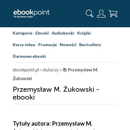
Kategorie
Ebooki
Audiobooki
Książki
Kursy video
Promocje
Nowości
Bestsellery
Darmowe ebooki
ebookpoint.pl
» Autorzy
» 📚
Przemysław M.
Żukowski
Przemysław M. Żukowski -
ebooki
Tytuły autora: Przemysław M.