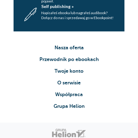
pojawił.
Self publishing »
Napisałeś ebooka lub nagrałeś audibook?
Dołącz do nas i sprzedawaj go w Ebookpoint!
Nasza oferta
Przewodnik po ebookach
Twoje konto
O serwisie
Współpraca
Grupa Helion