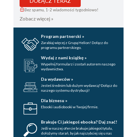
DOŁĄCZ TERAZ
Bez spamu, 1-2 wiadomości tygodniowo!
Zobacz więcej »
Program partnerski »
Zarabiaj więcej z Grupą Helion! Dołącz do
programu partnerskiego.
Wydaj z nami książkę »
Wypełnij formularz i zostań autorem naszego
wydawnictwa.
Da wydawców »
Jesteś średnim lub dużym wydawcą? Dołącz do
naszego systemu dystrybucji!
Dla biznesu »
Ebooki i audiobooki w Twojej firmie.
Brakuje Ci jakiegoś ebooka? Daj znać!
Jeśli w naszej ofercie brakuje jakiegoś tytulu,
dołożymy starań, by jak najszybciej się u nas