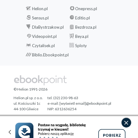
Helion.pl
Onepress.pl
Sensus.pl
Editio.pl
DlaBystrzakow.pl
Bezdroza.pl
Videopoint.pl
Beya.pl
Czytalisek.pl
Sploty
Biblio.Ebookpoint.pl
© Helion 1991-2026
Helion.pl sp. z o.o.
tel. (32) 230-98-63
ul. Kościuszki 1c
e-mail:
[wyświetl email]@ebookpoint.pl
44-100 Gliwice
NIP: 6312636254
Regon: 241989027
Designed with ♥ by
Tonik.pl