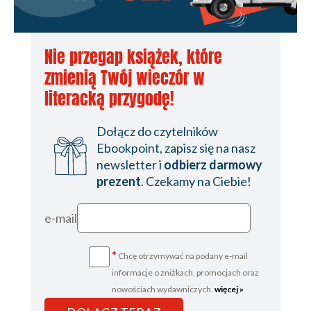
Nie przegap książek, które
zmienią Twój wieczór w
literacką przygodę!
Dołącz do czytelników
Ebookpoint, zapisz się na nasz
newsletter i
odbierz darmowy
prezent
. Czekamy na Ciebie!
e-mail
*
Chcę otrzymywać na podany e-mail
informacje o zniżkach, promocjach oraz
nowościach wydawniczych.
więcej »