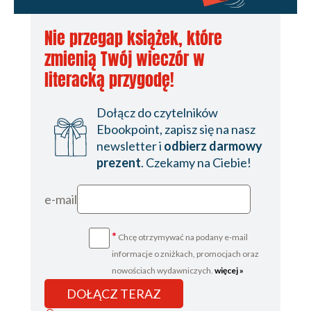
Nie przegap książek, które
zmienią Twój wieczór w
literacką przygodę!
Dołącz do czytelników
Ebookpoint, zapisz się na nasz
newsletter i
odbierz darmowy
prezent
. Czekamy na Ciebie!
e-mail
*
Chcę otrzymywać na podany e-mail
informacje o zniżkach, promocjach oraz
nowościach wydawniczych.
więcej »
DOŁĄCZ TERAZ