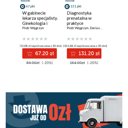
ebook
ebook
67 pkt
131 pkt
W gabinecie
Diagnostyka
lekarza specjalisty.
prenatalna w
Ginekologia i
praktyce
położnictwo.
Piotr Węgrzyn
Piotr Węgrzyn
,
Dariusz Borowski
,
Miros
Genetyka w
ginekologii i
położnictwie
(52,08 zł najniższa cena z 30 dni)
(101,68 zł najniższa cena z 30 dni)
67.20 zł
131.20 zł
84.00zł
(-20%)
164.00zł
(-20%)