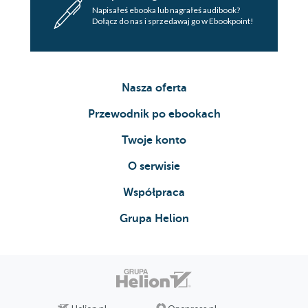
Napisałeś ebooka lub nagrałeś audibook?
Dołącz do nas i sprzedawaj go w Ebookpoint!
Nasza oferta
Przewodnik po ebookach
Twoje konto
O serwisie
Współpraca
Grupa Helion