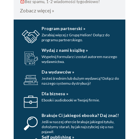
Bez spamu, 1-2 wiadomości tygodniowo!
Zobacz więcej »
Program partnerski »
Zarabiaj więcej z Grupą Helion! Dołącz do
programu partnerskiego.
Wydaj z nami książkę »
Wypełnij formularz i zostań autorem naszego
wydawnictwa.
Da wydawców »
Jesteś średnim lub dużym wydawcą? Dołącz do
naszego systemu dystrybucji!
Dla biznesu »
Ebooki i audiobooki w Twojej firmie.
Brakuje Ci jakiegoś ebooka? Daj znać!
Jeśli w naszej ofercie brakuje jakiegoś tytulu,
dołożymy starań, by jak najszybciej się u nas
pojawił.
Self publishing »