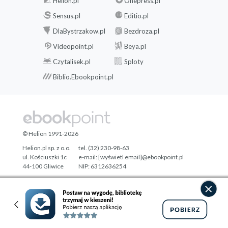
Helion.pl
Onepress.pl
Sensus.pl
Editio.pl
DlaBystrzakow.pl
Bezdroza.pl
Videopoint.pl
Beya.pl
Czytalisek.pl
Sploty
Biblio.Ebookpoint.pl
© Helion 1991-2026
Helion.pl sp. z o.o.
tel. (32) 230-98-63
ul. Kościuszki 1c
e-mail:
[wyświetl email]@ebookpoint.pl
44-100 Gliwice
NIP: 6312636254
Regon: 241989027
Designed with ♥ by
Tonik.pl
Pełna wersja strony »