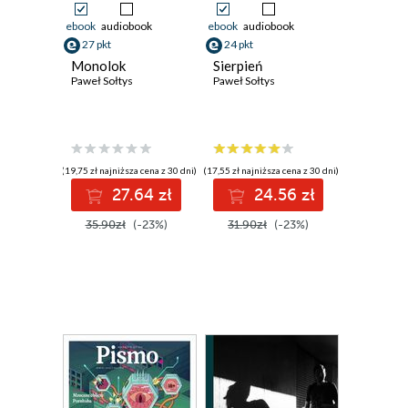
ebook
audiobook
ebook
audiobook
27 pkt
24 pkt
Monolok
Sierpień
Paweł Sołtys
Paweł Sołtys
(19,75 zł najniższa cena z 30 dni)
(17,55 zł najniższa cena z 30 dni)
27.64 zł
24.56 zł
35.90zł
(-23%)
31.90zł
(-23%)