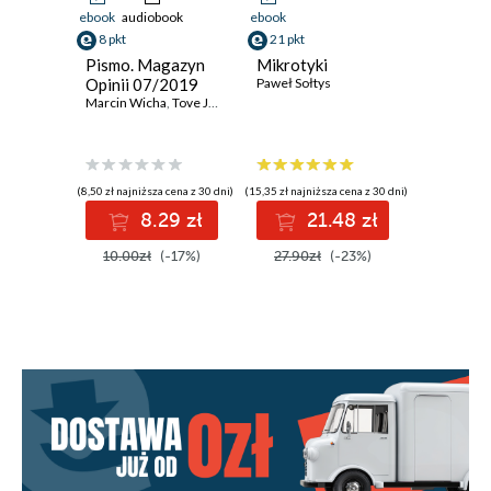
ebook
audiobook
ebook
8 pkt
21 pkt
Pismo. Magazyn
Mikrotyki
Opinii 07/2019
Paweł Sołtys
Marcin Wicha
,
Tove Jansson
,
Paweł Sołtys
(8,50 zł najniższa cena z 30 dni)
(15,35 zł najniższa cena z 30 dni)
8.29 zł
21.48 zł
10.00zł
(-17%)
27.90zł
(-23%)