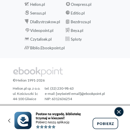
Helion.pl
Onepress.pl
Sensus.pl
Editio.pl
DlaBystrzakow.pl
Bezdroza.pl
Videopoint.pl
Beya.pl
Czytalisek.pl
Sploty
Biblio.Ebookpoint.pl
© Helion 1991-2026
Helion.pl sp. z o.o.
tel. (32) 230-98-63
ul. Kościuszki 1c
e-mail:
[wyświetl email]@ebookpoint.pl
44-100 Gliwice
NIP: 6312636254
Regon: 241989027
Designed with ♥ by
Tonik.pl
Pełna wersja strony »