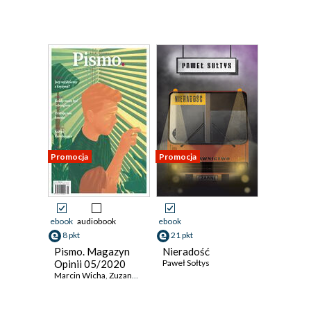
Promocja
Promocja
ebook
audiobook
ebook
8 pkt
21 pkt
Pismo. Magazyn
Nieradość
Opinii 05/2020
Paweł Sołtys
Marcin Wicha
,
Zuzanna Kowalczyk
,
Paweł Sołtys