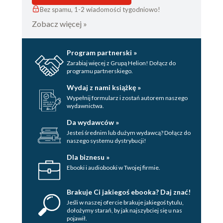
Bez spamu, 1-2 wiadomości tygodniowo!
Zobacz więcej »
Program partnerski »
Zarabiaj więcej z Grupą Helion! Dołącz do
programu partnerskiego.
Wydaj z nami książkę »
Wypełnij formularz i zostań autorem naszego
wydawnictwa.
Da wydawców »
Jesteś średnim lub dużym wydawcą? Dołącz do
naszego systemu dystrybucji!
Dla biznesu »
Ebooki i audiobooki w Twojej firmie.
Brakuje Ci jakiegoś ebooka? Daj znać!
Jeśli w naszej ofercie brakuje jakiegoś tytulu,
dołożymy starań, by jak najszybciej się u nas
pojawił.