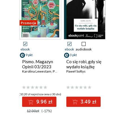
Promocja
ebook
ebook
audiobook
9 pkt
3 pkt
Pismo. Magazyn
Co się robi, gdy się
Opinii 03/2023
wydało książkę
Karolina Lewestam
,
Paweł Sołtys
Paweł Sołtys
,
Kamil Fejfer
(10,20 zł najniższa cena z 30 dni)
9.96 zł
3.49 zł
12.00zł
(-17%)