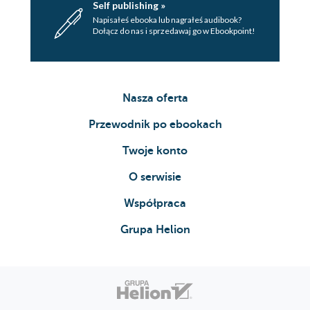
Self publishing »
Napisałeś ebooka lub nagrałeś audibook?
Dołącz do nas i sprzedawaj go w Ebookpoint!
Nasza oferta
Przewodnik po ebookach
Twoje konto
O serwisie
Współpraca
Grupa Helion