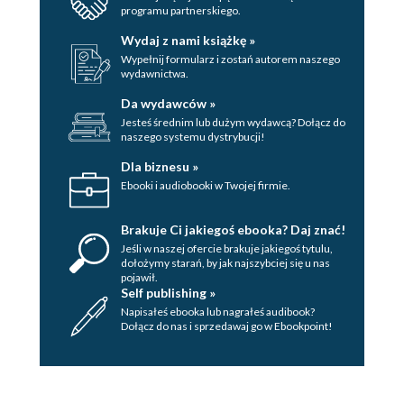
programu partnerskiego.
Wydaj z nami książkę »
Wypełnij formularz i zostań autorem naszego
wydawnictwa.
Da wydawców »
Jesteś średnim lub dużym wydawcą? Dołącz do
naszego systemu dystrybucji!
Dla biznesu »
Ebooki i audiobooki w Twojej firmie.
Brakuje Ci jakiegoś ebooka? Daj znać!
Jeśli w naszej ofercie brakuje jakiegoś tytulu,
dołożymy starań, by jak najszybciej się u nas
pojawił.
Self publishing »
Napisałeś ebooka lub nagrałeś audibook?
Dołącz do nas i sprzedawaj go w Ebookpoint!