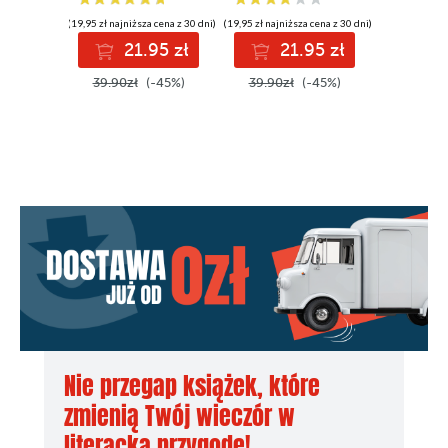
(19,95 zł najniższa cena z 30 dni)
(19,95 zł najniższa cena z 30 dni)
21.95 zł
21.95 zł
39.90zł
(-45%)
39.90zł
(-45%)
Nie przegap książek, które
zmienią Twój wieczór w
literacką przygodę!