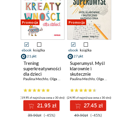
Promocja
Promocja
ebook
książka
ebook
książka
21 pkt
27 pkt
Trening
Superumysł. Myśl
superkreatywności
klarownie i
dla dzieci
skutecznie
Paulina Mechło
,
Olga Geppert
każdego dnia
Paulina Mechło
,
Olga Geppert
(19,95 zł najniższa cena z 30 dni)
(24,95 zł najniższa cena z 30 dni)
21.95 zł
27.45 zł
39.90zł
(-45%)
49.90zł
(-45%)