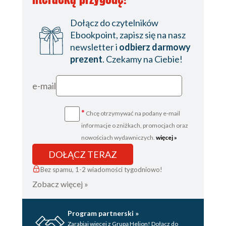
Dołącz do czytelników
Ebookpoint, zapisz się na nasz
newsletter i
odbierz darmowy
prezent
. Czekamy na Ciebie!
e-mail
*
Chcę otrzymywać na podany e-mail
informacje o zniżkach, promocjach oraz
nowościach wydawniczych.
więcej »
DOŁĄCZ TERAZ
Bez spamu, 1-2 wiadomości tygodniowo!
Zobacz więcej »
Program partnerski »
Zarabiaj więcej z Grupą Helion! Dołącz do