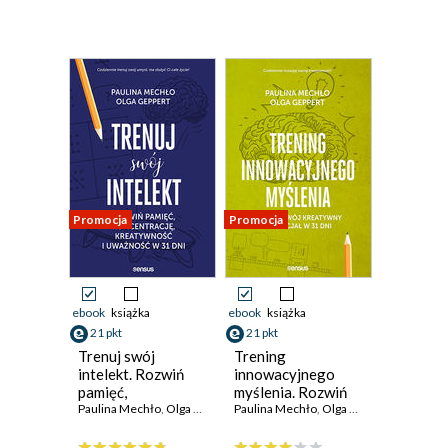
Promocja
Promocja
ebook
książka
ebook
książka
21 pkt
21 pkt
Trenuj swój
Trening
intelekt. Rozwiń
innowacyjnego
pamięć,
myślenia. Rozwiń
koncentrację,
Paulina Mechło
,
Olga Geppert
swój kreatywny
Paulina Mechło
,
Olga Geppert
kreatywność i
potencjał w 31 dni
uważność w 31 dni