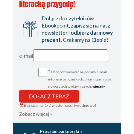
literacką przygodę!
Dołącz do czytelników
Ebookpoint, zapisz się na nasz
newsletter i
odbierz darmowy
prezent
. Czekamy na Ciebie!
e-mail
*
Chcę otrzymywać na podany e-mail
informacje o zniżkach, promocjach oraz
nowościach wydawniczych.
więcej »
DOŁĄCZ TERAZ
Bez spamu, 1-2 wiadomości tygodniowo!
Zobacz więcej »
Program partnerski »