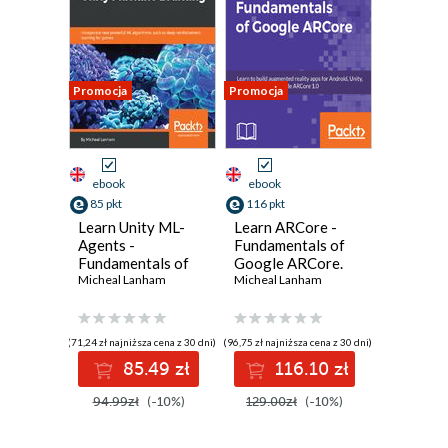
Promocja
Promocja
ebook
ebook
85 pkt
116 pkt
Learn Unity ML-
Learn ARCore -
Agents -
Fundamentals of
Fundamentals of
Google ARCore.
Unity Machine
Micheal Lanham
Learn to build
Micheal Lanham
Learning.
augmented reality
Incorporate new
apps for Android,
powerful ML
Unity, and the web
(71,24 zł najniższa cena z 30 dni)
(96,75 zł najniższa cena z 30 dni)
algorithms such as
with Google
85.49 zł
116.10 zł
Deep
ARCore 1.0
Reinforcement
94.99zł
(-10%)
129.00zł
(-10%)
Learning for
games