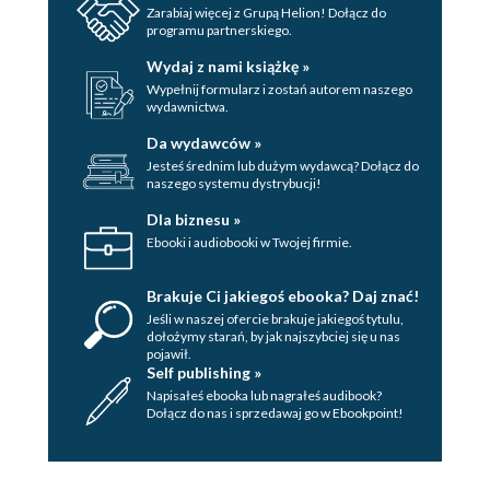
Zarabiaj więcej z Grupą Helion! Dołącz do
programu partnerskiego.
Wydaj z nami książkę »
Wypełnij formularz i zostań autorem naszego
wydawnictwa.
Da wydawców »
Jesteś średnim lub dużym wydawcą? Dołącz do
naszego systemu dystrybucji!
Dla biznesu »
Ebooki i audiobooki w Twojej firmie.
Brakuje Ci jakiegoś ebooka? Daj znać!
Jeśli w naszej ofercie brakuje jakiegoś tytulu,
dołożymy starań, by jak najszybciej się u nas
pojawił.
Self publishing »
Napisałeś ebooka lub nagrałeś audibook?
Dołącz do nas i sprzedawaj go w Ebookpoint!