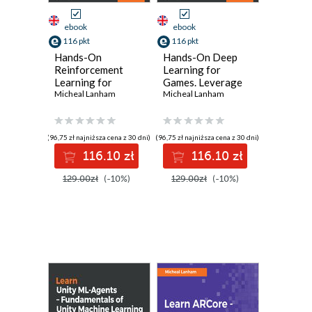
ebook
ebook
116 pkt
116 pkt
Hands-On
Hands-On Deep
Reinforcement
Learning for
Learning for
Games. Leverage
Games.
Micheal Lanham
the power of
Micheal Lanham
Implementing self-
neural networks
learning agents in
and reinforcement
games using
learning to build
(96,75 zł najniższa cena z 30 dni)
(96,75 zł najniższa cena z 30 dni)
artificial
intelligent games
116.10 zł
116.10 zł
intelligence
techniques
129.00zł
(-10%)
129.00zł
(-10%)