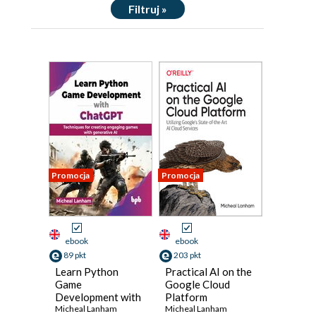
Filtruj »
Promocja
Promocja
ebook
ebook
89 pkt
203 pkt
Learn Python
Practical AI on the
Game
Google Cloud
Development with
Platform
ChatGPT
Micheal Lanham
Micheal Lanham