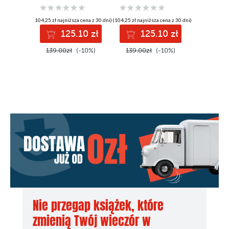
Unity 5.X
games from
scratch with Unity
(104,25 zł najniższa cena z 30 dni)
(104,25 zł najniższa cena z 30 dni)
5
125.10 zł
125.10 zł
139.00zł
(-10%)
139.00zł
(-10%)
Nie przegap książek, które
zmienią Twój wieczór w