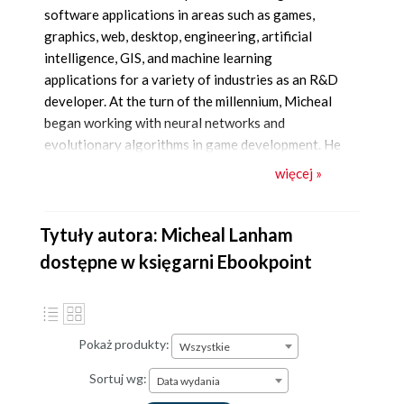
software applications in areas such as games,
graphics, web, desktop, engineering, artificial
intelligence, GIS, and machine learning
applications for a variety of industries as an R&D
developer. At the turn of the millennium, Micheal
began working with neural networks and
evolutionary algorithms in game development. He
was later introduced to Unity and has been an avid
więcej »
developer, consultant, manager, and author of
multiple Unity games, graphic projects, and books
ever since.
Tytuły autora: Micheal Lanham
dostępne w księgarni Ebookpoint
Pokaż produkty:
Wszystkie
Sortuj wg:
Data wydania