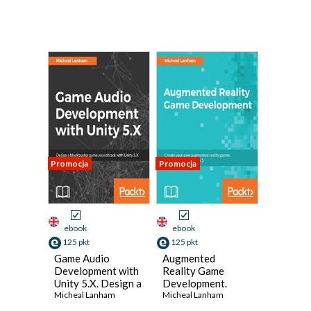
Promocja
Promocja
ebook
ebook
125 pkt
125 pkt
Game Audio
Augmented
Development with
Reality Game
Unity 5.X. Design a
Development.
blockbuster game
Micheal Lanham
Create your own
Micheal Lanham
soundtrack with
augmented reality