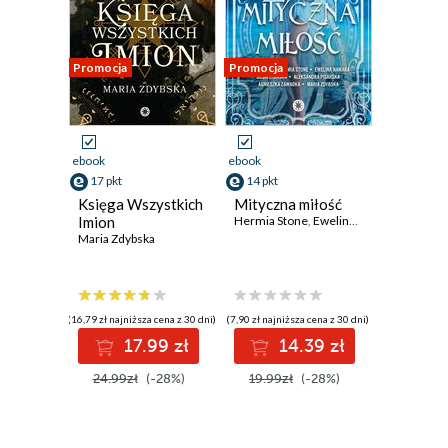
Promocja
Promocja
ebook
ebook
17 pkt
14 pkt
Księga Wszystkich
Mityczna miłość
Imion
Hermia Stone
,
Ewelina Nawara
,
Maria Z
Maria Zdybska
(16,79 zł najniższa cena z 30 dni)
(7,90 zł najniższa cena z 30 dni)
17.99 zł
14.39 zł
24.99zł
(-28%)
19.99zł
(-28%)