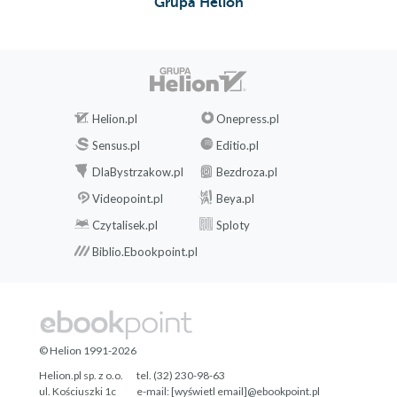
Grupa Helion
Helion.pl
Onepress.pl
Sensus.pl
Editio.pl
DlaBystrzakow.pl
Bezdroza.pl
Videopoint.pl
Beya.pl
Czytalisek.pl
Sploty
Biblio.Ebookpoint.pl
© Helion 1991-2026
Helion.pl sp. z o.o.
tel. (32) 230-98-63
ul. Kościuszki 1c
e-mail:
[wyświetl email]@ebookpoint.pl