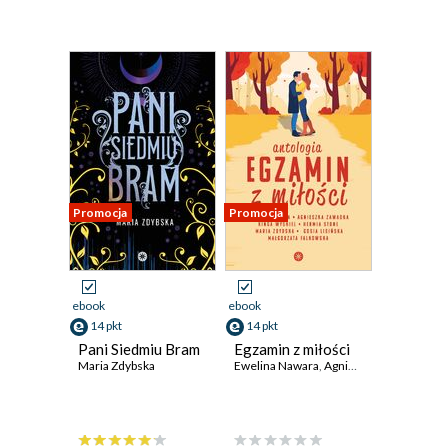
Promocja
Promocja
ebook
ebook
14 pkt
14 pkt
Pani Siedmiu Bram
Egzamin z miłości
Maria Zdybska
Ewelina Nawara
,
Agnieszka Zawadka
,
Ki