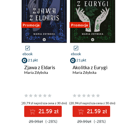
Promocja
Promocja
ebook
ebook
21 pkt
21 pkt
Zjawa z Eldaris
Akolitka z Eurygi
Maria Zdybska
Maria Zdybska
(20,79 zł najniższa cena z 30 dni)
(20,94 zł najniższa cena z 30 dni)
21.59 zł
21.59 zł
29.99zł
(-28%)
29.99zł
(-28%)