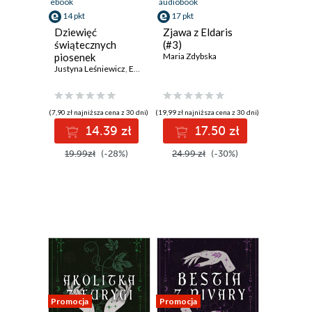
ebook
audiobook
14 pkt
17 pkt
Dziewięć
Zjawa z Eldaris
świątecznych
(#3)
piosenek
Maria Zdybska
Justyna Leśniewicz
,
Ewelina Nawara
,
Maria Zdybska
,
Daria Skiba
,
Małg
(7,90 zł najniższa cena z 30 dni)
(19,99 zł najniższa cena z 30 dni)
14.39 zł
17.50 zł
19.99zł
(-28%)
24.99 zł
(-30%)
Promocja
Promocja