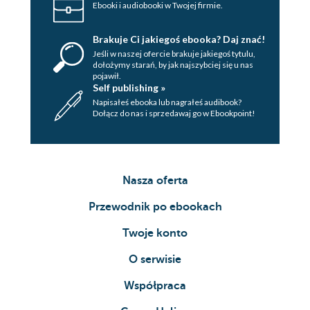
Ebooki i audiobooki w Twojej firmie.
Brakuje Ci jakiegoś ebooka? Daj znać!
Jeśli w naszej ofercie brakuje jakiegoś tytulu,
dołożymy starań, by jak najszybciej się u nas
pojawił.
Self publishing »
Napisałeś ebooka lub nagrałeś audibook?
Dołącz do nas i sprzedawaj go w Ebookpoint!
Nasza oferta
Przewodnik po ebookach
Twoje konto
O serwisie
Współpraca