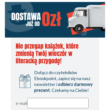
Nie przegap książek, które
zmienią Twój wieczór w
literacką przygodę!
Dołącz do czytelników
Ebookpoint, zapisz się na nasz
newsletter i
odbierz darmowy
prezent
. Czekamy na Ciebie!
e-mail