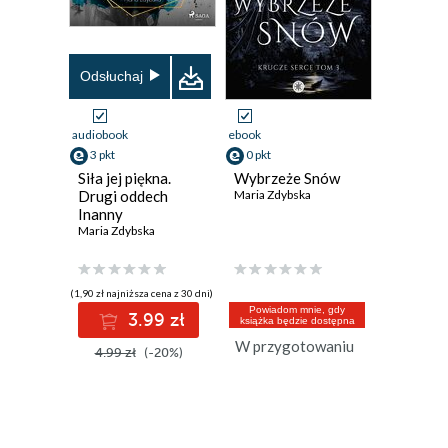
Odsłuchaj
audiobook
ebook
3 pkt
0 pkt
Siła jej piękna.
Wybrzeże Snów
Drugi oddech
Maria Zdybska
Inanny
Maria Zdybska
(1,90 zł najniższa cena z 30 dni)
Powiadom mnie, gdy
3.99 zł
książka będzie dostępna
W przygotowaniu
4.99 zł
(-20%)