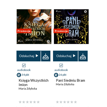
Promocja
Promocja
Odsłuchaj
Odsłuchaj
audiobook
audiobook
34 pkt
26 pkt
Księga Wszystkich
Pani Siedmiu Bram
Imion
Maria Zdybska
Maria Zdybska