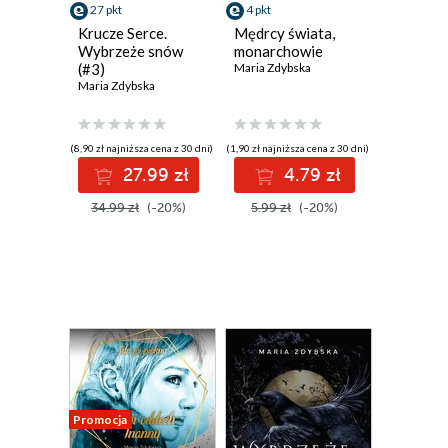
27 pkt
4 pkt
Krucze Serce.
Mędrcy świata,
Wybrzeże snów
monarchowie
(#3)
Maria Zdybska
Maria Zdybska
(8,90 zł najniższa cena z 30 dni)
(1,90 zł najniższa cena z 30 dni)
27.99 zł
4.79 zł
34.99 zł
(-20%)
5.99 zł
(-20%)
Promocja