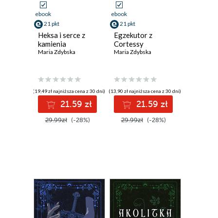
ebook
ebook
21 pkt
21 pkt
Heksa i serce z
Egzekutor z
kamienia
Cortessy
Maria Zdybska
Maria Zdybska
(19,49 zł najniższa cena z 30 dni)
(13,90 zł najniższa cena z 30 dni)
21.59 zł
21.59 zł
29.99zł
(-28%)
29.99zł
(-28%)