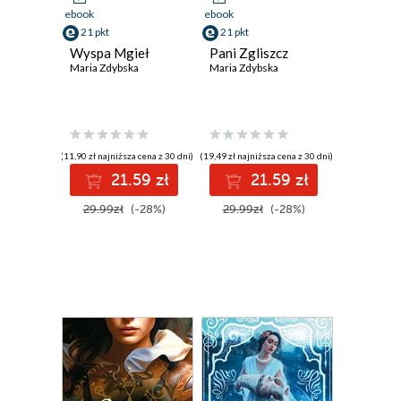
ebook
ebook
21 pkt
21 pkt
Wyspa Mgieł
Pani Zgliszcz
Maria Zdybska
Maria Zdybska
(11,90 zł najniższa cena z 30 dni)
(19,49 zł najniższa cena z 30 dni)
21.59 zł
21.59 zł
29.99zł
(-28%)
29.99zł
(-28%)