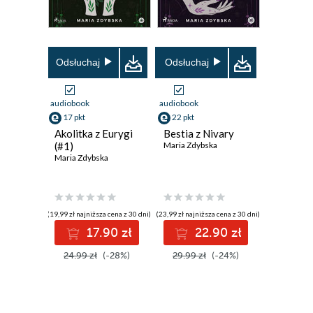
Odsłuchaj
Odsłuchaj
audiobook
audiobook
17 pkt
22 pkt
Akolitka z Eurygi
Bestia z Nivary
(#1)
Maria Zdybska
Maria Zdybska
(19,99 zł najniższa cena z 30 dni)
(23,99 zł najniższa cena z 30 dni)
17.90 zł
22.90 zł
24.99 zł
(-28%)
29.99 zł
(-24%)