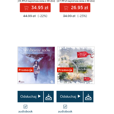
(35,99 zł najniższa cena z 30 dni)
(27,99 zł najniższa cena z 30 dni)
34.95 zł
26.95 zł
44.99 zł
(-22%)
34.99 zł
(-23%)
Promocja
Promocja
Odsłuchaj
Odsłuchaj
audiobook
audiobook