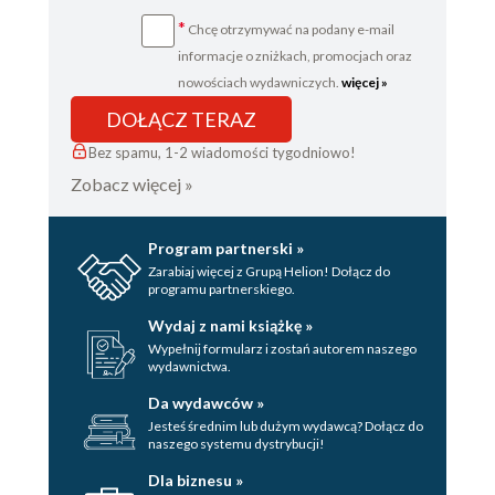
*
Chcę otrzymywać na podany e-mail
informacje o zniżkach, promocjach oraz
nowościach wydawniczych.
więcej »
DOŁĄCZ TERAZ
Bez spamu, 1-2 wiadomości tygodniowo!
Zobacz więcej »
Program partnerski »
Zarabiaj więcej z Grupą Helion! Dołącz do
programu partnerskiego.
Wydaj z nami książkę »
Wypełnij formularz i zostań autorem naszego
wydawnictwa.
Da wydawców »
Jesteś średnim lub dużym wydawcą? Dołącz do
naszego systemu dystrybucji!
Dla biznesu »