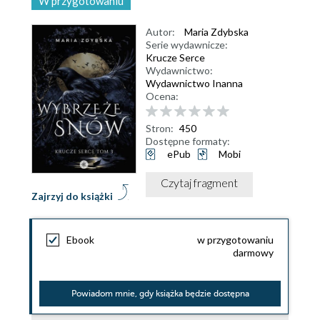
W przygotowaniu
Autor:
Maria Zdybska
Serie wydawnicze:
Krucze Serce
Wydawnictwo:
Wydawnictwo Inanna
Ocena:
Stron:
450
Dostępne formaty:
ePub
Mobi
Czytaj fragment
Zajrzyj do książki
Ebook
w przygotowaniu
darmowy
Powiadom mnie, gdy książka będzie dostępna