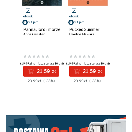
ebook
ebook
ebook
21 pkt
21 pkt
21 pkt
Panna, lord i morze
Pucked Summer
Szklany 
Anna Gersten
Ewelina Nawara
Maria Mag
(19,49 zł najniższa cena z 30 dni)
(19,49 zł najniższa cena z 30 dni)
(19,49 zł najni
21.59 zł
21.59 zł
2
29.99zł
(-28%)
29.99zł
(-28%)
29.99z