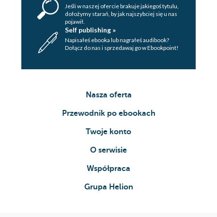
Jeśli w naszej ofercie brakuje jakiegoś tytulu,
dołożymy starań, by jak najszybciej się u nas
pojawił.
Self publishing »
Napisałeś ebooka lub nagrałeś audibook?
Dołącz do nas i sprzedawaj go w Ebookpoint!
Nasza oferta
Przewodnik po ebookach
Twoje konto
O serwisie
Współpraca
Grupa Helion