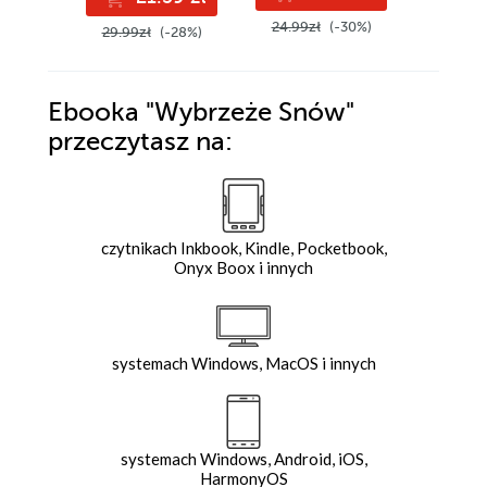
24.99zł
(-30%)
24.99z
29.99zł
(-28%)
Ebooka
"Wybrzeże Snów"
przeczytasz na:
czytnikach Inkbook, Kindle, Pocketbook,
Onyx Boox i innych
systemach Windows, MacOS i innych
systemach Windows, Android, iOS,
HarmonyOS