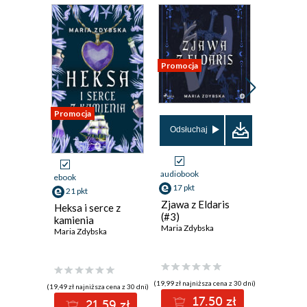
Promocja
Promocja
Promocja
Odsłuchaj
Odsłuch
audiobook
audiobook
ebook
17 pkt
17 pkt
21 pkt
Zjawa z Eldaris
Akolitka
Heksa i serce z
(#3)
(#1)
kamienia
Maria Zdybska
Maria Zdy
Maria Zdybska
(19,99 zł najniższa cena z 30 dni)
(19,99 zł najni
(19,49 zł najniższa cena z 30 dni)
17.50 zł
1
21.59 zł