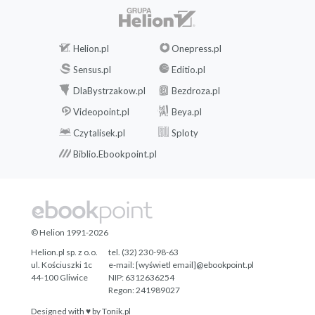
Helion.pl
Onepress.pl
Sensus.pl
Editio.pl
DlaBystrzakow.pl
Bezdroza.pl
Videopoint.pl
Beya.pl
Czytalisek.pl
Sploty
Biblio.Ebookpoint.pl
© Helion 1991-2026
Helion.pl sp. z o.o.
tel. (32) 230-98-63
ul. Kościuszki 1c
e-mail:
[wyświetl email]@ebookpoint.pl
44-100 Gliwice
NIP: 6312636254
Regon: 241989027
Designed with ♥ by
Tonik.pl