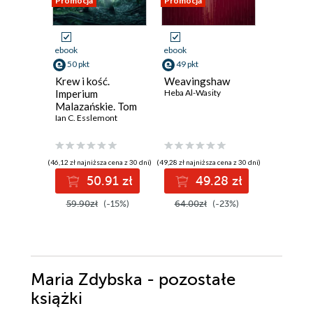
Promocja
Promocja
Promocja
ebook
ebook
ebook
50 pkt
49 pkt
35 pkt
Krew i kość.
Weavingshaw
Złoto i 
Imperium
Heba Al-Wasity
Lyssa Mia 
Malazańskie. Tom
5
Ian C. Esslemont
(46,12 zł najniższa cena z 30 dni)
(49,28 zł najniższa cena z 30 dni)
(43,90 zł najni
50.91 zł
49.28 zł
3
59.90zł
(-15%)
64.00zł
(-23%)
43.90z
Maria Zdybska - pozostałe
książki