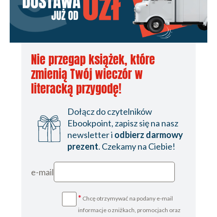
Nie przegap książek, które
zmienią Twój wieczór w
literacką przygodę!
Dołącz do czytelników
Ebookpoint, zapisz się na nasz
newsletter i
odbierz darmowy
prezent
. Czekamy na Ciebie!
e-mail
*
Chcę otrzymywać na podany e-mail
informacje o zniżkach, promocjach oraz