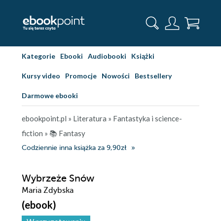
Kategorie
Ebooki
Audiobooki
Książki
Kursy video
Promocje
Nowości
Bestsellery
Darmowe ebooki
ebookpoint.pl
»
Literatura
»
Fantastyka i science-
fiction
»
📚 Fantasy
Codziennie inna książka za 9,90zł
Wybrzeże Snów
Maria Zdybska
(ebook)