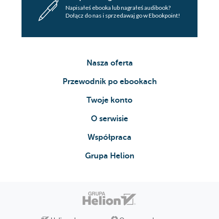
Napisałeś ebooka lub nagrałeś audibook?
Dołącz do nas i sprzedawaj go w Ebookpoint!
Nasza oferta
Przewodnik po ebookach
Twoje konto
O serwisie
Współpraca
Grupa Helion