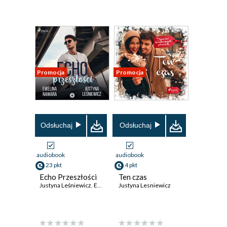
Promocja
Promocja
Odsłuchaj
Odsłuchaj
audiobook
audiobook
23 pkt
4 pkt
Echo Przeszłości
Ten czas
Justyna Leśniewicz
,
Ewelina Nawara
Justyna Lesniewicz