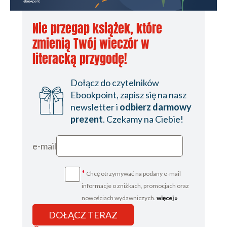
Nie przegap książek, które
zmienią Twój wieczór w
literacką przygodę!
Dołącz do czytelników
Ebookpoint, zapisz się na nasz
newsletter i
odbierz darmowy
prezent
. Czekamy na Ciebie!
e-mail
*
Chcę otrzymywać na podany e-mail
informacje o zniżkach, promocjach oraz
nowościach wydawniczych.
więcej »
DOŁĄCZ TERAZ