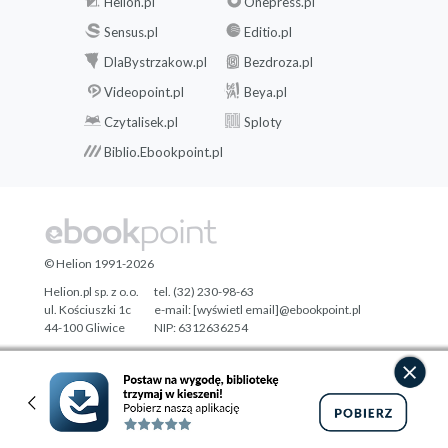
Helion.pl
Onepress.pl
Sensus.pl
Editio.pl
DlaBystrzakow.pl
Bezdroza.pl
Videopoint.pl
Beya.pl
Czytalisek.pl
Sploty
Biblio.Ebookpoint.pl
© Helion 1991-2026
Helion.pl sp. z o.o.
tel. (32) 230-98-63
ul. Kościuszki 1c
e-mail:
[wyświetl email]@ebookpoint.pl
44-100 Gliwice
NIP: 6312636254
Regon: 241989027
Designed with ♥ by
Tonik.pl
Pełna wersja strony »