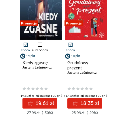
Promocja
Promocja
ebook
audiobook
ebook
19 pkt
18 pkt
Kiedy zgasnę
Grudniowy
Justyna Leśniewicz
prezent
Justyna Leśniewicz
(19,31 zł najniższa cena z 30 dni)
(17,90 zł najniższa cena z 30 dni)
19.61 zł
18.35 zł
27.99zł
(-30%)
25.99zł
(-29%)