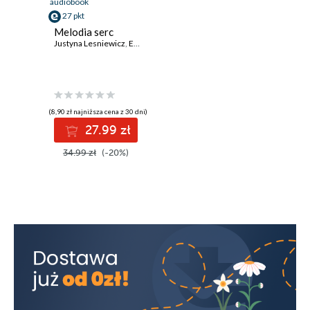
audiobook
27 pkt
Melodia serc
Justyna Lesniewicz
,
Ewelina Nawara
(8,90 zł najniższa cena z 30 dni)
27.99 zł
34.99 zł
(-20%)