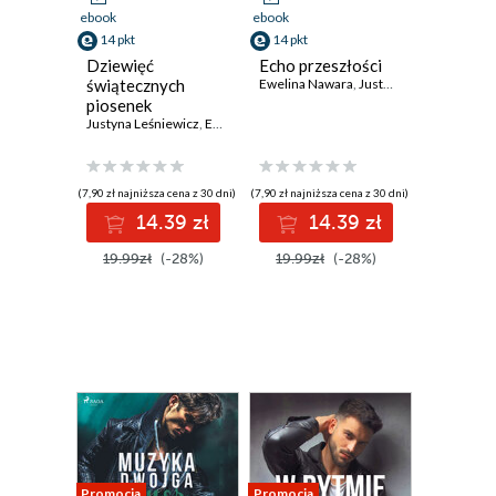
ebook
ebook
14 pkt
14 pkt
Dziewięć
Echo przeszłości
świątecznych
Ewelina Nawara
,
Justyna Leśniewicz
piosenek
Justyna Leśniewicz
,
Ewelina Nawara
,
Maria Zdybska
,
Daria Skiba
,
Małg
(7,90 zł najniższa cena z 30 dni)
(7,90 zł najniższa cena z 30 dni)
14.39 zł
14.39 zł
19.99zł
(-28%)
19.99zł
(-28%)
Promocja
Promocja