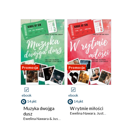
Promocja
Promocja
ebook
ebook
14 pkt
14 pkt
Muzyka dwojga
W rytmie miłości
dusz
Ewelina Nawara
,
Justyna Leśniewicz
Ewelina Nawara & Justyna Leśniewicz