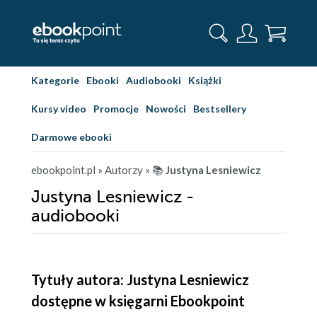
Kategorie
Ebooki
Audiobooki
Książki
Kursy video
Promocje
Nowości
Bestsellery
Darmowe ebooki
ebookpoint.pl
» Autorzy
» 📚
Justyna Lesniewicz
Justyna Lesniewicz -
audiobooki
Tytuły autora: Justyna Lesniewicz
dostępne w księgarni Ebookpoint