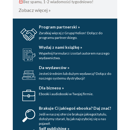
Bez spamu, 1-2 wiadomości tygodniowo!
Zobacz więcej »
Program partnerski »
Zarabiaj więcej z Grupą Helion! Dołącz do
programu partnerskiego.
Wydaj z nami książkę »
Wypełnij formularz i zostań autorem naszego
wydawnictwa.
Da wydawców »
Jesteś średnim lub dużym wydawcą? Dołącz do
naszego systemu dystrybucji!
Dla biznesu »
Ebooki i audiobooki w Twojej firmie.
Brakuje Ci jakiegoś ebooka? Daj znać!
Jeśli w naszej ofercie brakuje jakiegoś tytulu,
dołożymy starań, by jak najszybciej się u nas
pojawił.
Self publishing »