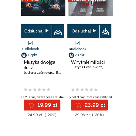
Odsłuchaj
Odsłuchaj
audiobook
audiobook
19 pkt
23 pkt
Muzyka dwojga
W rytmie miłości
dusz
Justyna Leśniewicz
,
Ewelina Nawara
Justyna Leśniewicz
,
Ewelina Nawara
(5,90 zł najniższa cena z 30 dni)
(7,90 zł najniższa cena z 30 dni)
19.99 zł
23.99 zł
24.99 zł
(-20%)
29.99 zł
(-20%)