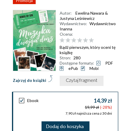
Promocja
Autor:
Ewelina Nawara &
Justyna Leśniewicz
Wydawnictwo:
Wydawnictwo
Inanna
Ocena:
Bądź pierwszym, który oceni tę
książkę
Stron:
280
Dostępne formaty:
PDF
ePub
Mobi
Czytaj fragment
Zajrzyj do książki
14,39 zł
Ebook
19,99 zł
(-28%)
7,90 zł najniższa cena z 30 dni
Dodaj do koszyka