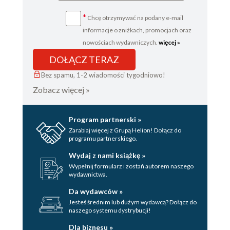
Ellie
*
Chcę otrzymywać na podany e-mail
Ian
informacje o zniżkach, promocjach oraz
Ellie
nowościach wydawniczych.
więcej »
DOŁĄCZ TERAZ
Ian
Bez spamu, 1-2 wiadomości tygodniowo!
Ellie
Zobacz więcej »
Ian
Ellie
Program partnerski »
Zarabiaj więcej z Grupą Helion! Dołącz do
Ian
programu partnerskiego.
Ellie
Wydaj z nami książkę »
Wypełnij formularz i zostań autorem naszego
Ian
wydawnictwa.
Ellie
Da wydawców »
Jesteś średnim lub dużym wydawcą? Dołącz do
Ian
naszego systemu dystrybucji!
Ellie
Dla biznesu »