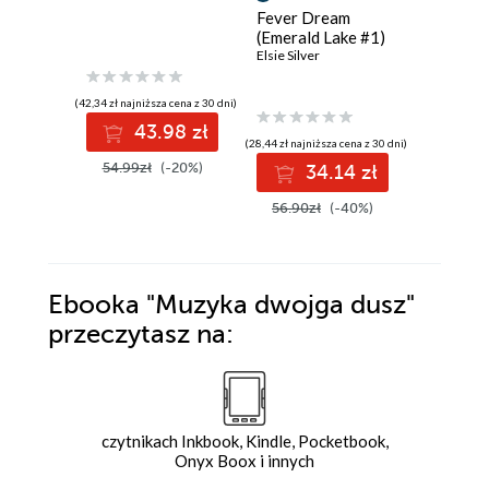
Fever Dream
(Emerald Lake #1)
Elsie Silver
(42,34 zł najniższa cena z 30 dni)
(19,49 zł najni
43.98 zł
2
(28,44 zł najniższa cena z 30 dni)
54.99zł
(-20%)
29.99z
34.14 zł
56.90zł
(-40%)
Ebooka
"Muzyka dwojga dusz"
przeczytasz na:
czytnikach Inkbook, Kindle, Pocketbook,
Onyx Boox i innych