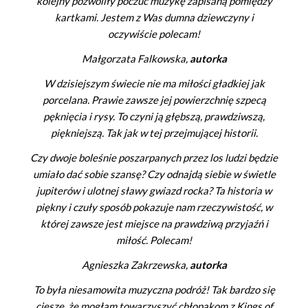
kolejny pozwoliły poczuć muzykę zapisaną pomiędzy
kartkami. Jestem z Was dumna dziewczyny i
oczywiście polecam!
Małgorzata Falkowska,
autorka
W dzisiejszym świecie nie ma miłości gładkiej jak
porcelana. Prawie zawsze jej powierzchnię szpecą
pęknięcia i rysy. To czyni ją głębszą, prawdziwszą,
piękniejszą. Tak jak w tej przejmującej historii.
Czy dwoje boleśnie poszarpanych przez los ludzi będzie
umiało dać sobie szansę? Czy odnajdą siebie w świetle
jupiterów i ulotnej sławy gwiazd rocka? Ta historia w
piękny i czuły sposób pokazuje nam rzeczywistość, w
której zawsze jest miejsce na prawdziwą przyjaźń i
miłość. Polecam!
Agnieszka Zakrzewska,
autorka
To była niesamowita muzyczna podróż! Tak bardzo się
cieszę, że mogłam towarzyszyć chłopakom z Kings of