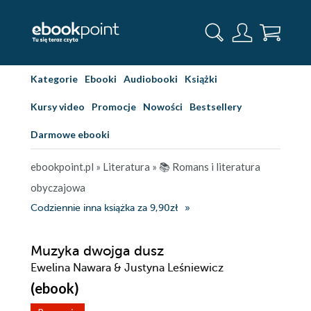
Kategorie
Ebooki
Audiobooki
Książki
Kursy video
Promocje
Nowości
Bestsellery
Darmowe ebooki
ebookpoint.pl
»
Literatura
»
📚 Romans i literatura
obyczajowa
Codziennie inna książka za 9,90zł
Muzyka dwojga dusz
Ewelina Nawara & Justyna Leśniewicz
(ebook)