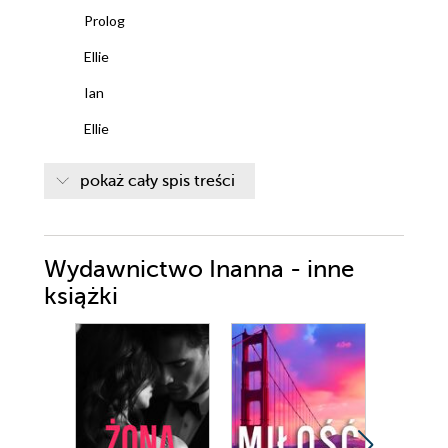
Prolog
Ellie
Ian
Ellie
Ian
pokaż cały spis treści
Ellie
Ian
Wydawnictwo Inanna - inne
Ellie
książki
Ian
Ellie
Ian
Ellie