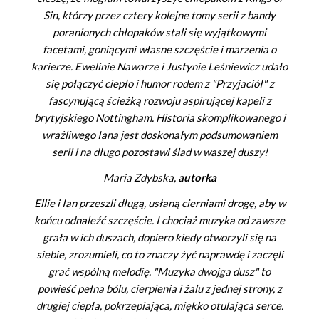
Sin, którzy przez cztery kolejne tomy serii z bandy
poranionych chłopaków stali się wyjątkowymi
facetami, goniącymi własne szczęście i marzenia o
karierze. Ewelinie Nawarze i Justynie Leśniewicz udało
się połączyć ciepło i humor rodem z "Przyjaciół" z
fascynującą ścieżką rozwoju aspirującej kapeli z
brytyjskiego Nottingham. Historia skomplikowanego i
wrażliwego Iana jest doskonałym podsumowaniem
serii i na długo pozostawi ślad w waszej duszy!
Maria Zdybska,
autorka
Ellie i Ian przeszli długą, usłaną cierniami drogę, aby w
końcu odnaleźć szczęście. I chociaż muzyka od zawsze
grała w ich duszach, dopiero kiedy otworzyli się na
siebie, zrozumieli, co to znaczy żyć naprawdę i zaczęli
grać wspólną melodię. "Muzyka dwojga dusz" to
powieść pełna bólu, cierpienia i żalu z jednej strony, z
drugiej ciepła, pokrzepiająca, miękko otulająca serce.