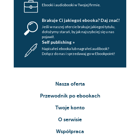
Ebooki i audiobooki w Twojej firmie.
Ian
Brakuje Ci jakiegoś ebooka? Daj znać!
Ellie
Jeśli w naszej ofercie brakuje jakiegoś tytulu,
Ian
dołożymy starań, by jak najszybciej się u nas
pojawił.
Self publishing »
Ellie
Napisałeś ebooka lub nagrałeś audibook?
Dołącz do nas i sprzedawaj go w Ebookpoint!
Ian
Ellie
Ian
Nasza oferta
Ellie
Przewodnik po ebookach
Ian
Twoje konto
Ellie
O serwisie
Ian
Współpraca
Ellie