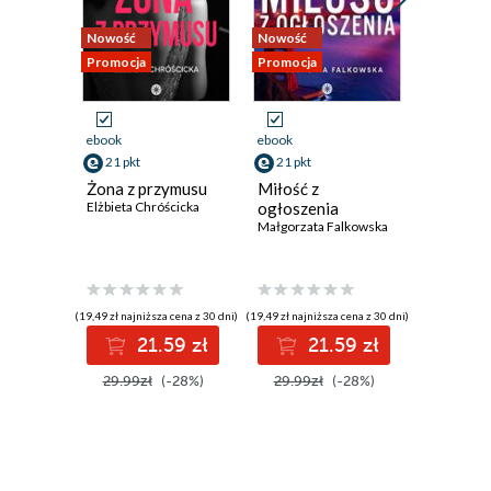
Ian
Nowość
Nowość
Promocja
Ellie
Promocja
Promocja
Ian
Ellie
ebook
ebook
ebook
Ian
21 pkt
21 pkt
21 pkt
Żona z przymusu
Miłość z
Between
Ellie
Elżbieta Chróścicka
ogłoszenia
Silence
Małgorzata Falkowska
Pamela Ni
Ian
Ellie
(19,49 zł najniższa cena z 30 dni)
(19,49 zł najniższa cena z 30 dni)
(19,49 zł najni
Ian
21.59 zł
21.59 zł
2
Ellie
29.99zł
(-28%)
29.99zł
(-28%)
29.99z
Ian
Ellie
Ian