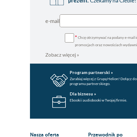
prezent
. Czekamy na Ciebie!
e-mail
*
Chcę otrzymywać na podany e-mail i
promocjach oraz nowościach wydawn
Zobacz więcej »
Program partnerski »
Zarabiaj więcej z Grupą Helion! Dołącz do
programu partnerskiego.
Dla biznesu »
Ebooki i audiobooki w Twojej firmie.
Nasza oferta
Przewodnik po