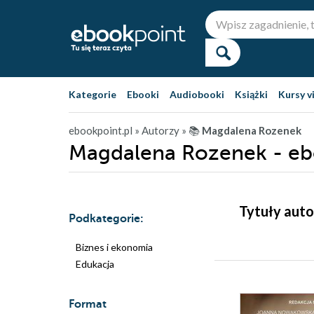
Kategorie
Ebooki
Audiobooki
Książki
Kursy v
ebookpoint.pl
» Autorzy
» 📚
Magdalena Rozenek
Magdalena Rozenek - eb
Tytuły aut
Podkategorie:
Biznes i ekonomia
Edukacja
Format