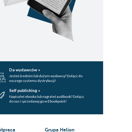
Da wydawców »
Jesteś średnim lub dużym wydawcą? Dołącz do
naszego systemu dystrybucji!
Self publishing »
Napisałeś ebooka lub nagrałeś audibook? Dołącz
do nas i sprzedawaj go w Ebookpoint!
łpraca
Grupa Helion