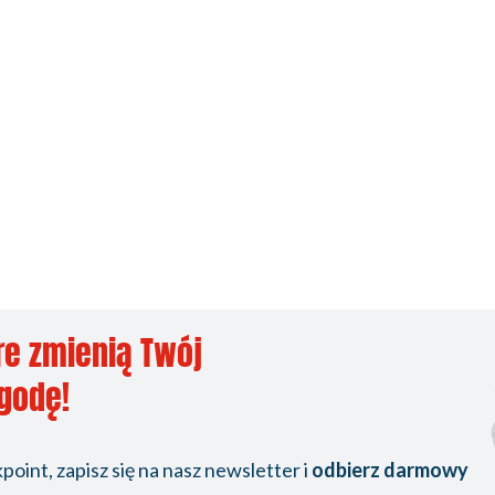
re zmienią Twój
ygodę!
oint, zapisz się na nasz newsletter i
odbierz darmowy