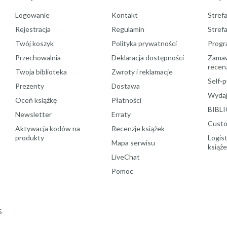
Logowanie
Kontakt
Strefa
Rejestracja
Regulamin
Stref
Twój koszyk
Polityka prywatności
Progr
Przechowalnia
Deklaracja dostępności
Zamawi
recenz
Twoja biblioteka
Zwroty i reklamacje
Self-p
Prezenty
Dostawa
Wydaj
Oceń książkę
Płatności
BIBLI
Newsletter
Erraty
Custo
Aktywacja kodów na
Recenzje książek
produkty
Logist
Mapa serwisu
książ
LiveChat
Pomoc
S