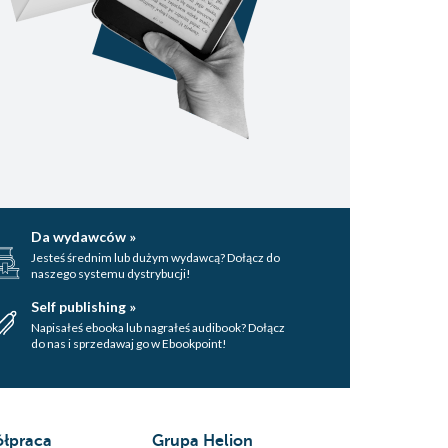
Da wydawców »
Jesteś średnim lub dużym wydawcą? Dołącz do
naszego systemu dystrybucji!
Self publishing »
Napisałeś ebooka lub nagrałeś audibook? Dołącz
do nas i sprzedawaj go w Ebookpoint!
łpraca
Grupa Helion