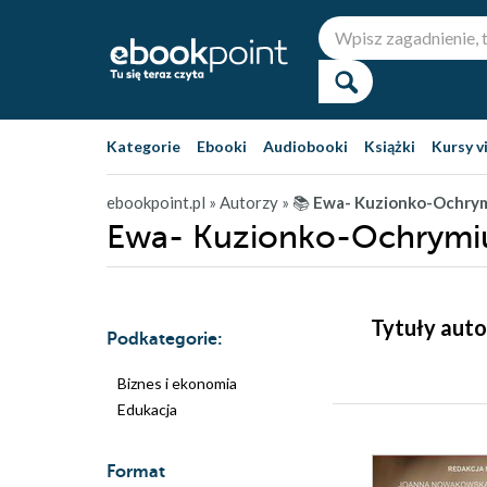
Kategorie
Ebooki
Audiobooki
Książki
Kursy v
ebookpoint.pl
» Autorzy
» 📚
Ewa- Kuzionko-Ochry
Ewa- Kuzionko-Ochrymiu
Tytuły aut
Podkategorie:
Biznes i ekonomia
Edukacja
Format