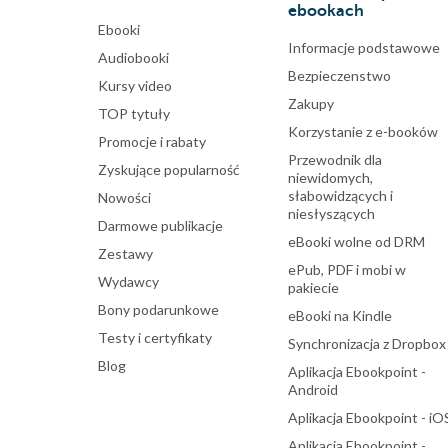
ebookach
Ebooki
Informacje podstawowe
Audiobooki
Bezpieczenstwo
Kursy video
Zakupy
TOP tytuły
Korzystanie z e-booków
Promocje i rabaty
Przewodnik dla
Zyskujące popularność
niewidomych,
słabowidzących i
Nowości
niesłyszących
Darmowe publikacje
eBooki wolne od DRM
Zestawy
ePub, PDF i mobi w
Wydawcy
pakiecie
Bony podarunkowe
eBooki na Kindle
Testy i certyfikaty
Synchronizacja z Dropbox
Blog
Aplikacja Ebookpoint -
Android
Aplikacja Ebookpoint - iO
Aplikacja Ebookpoint -