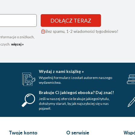
DOŁĄCZ TERAZ
Bez spamu, 1-2 wiadomości tygodniowo!
nformacje o zniżkach,
iczych.
więcej »
Wydaj z nami książkę »
Wypełnij formularz i zostań autorem naszego
wydawnictwa.
Brakuje Ci jakiegoś ebooka? Daj znać!
Jeśli w naszej ofercie brakuje jakiegoś tytulu,
dołożymy starań, by jak najszybciej się u nas
pojawił.
Twoje konto
O serwisie
Wspó