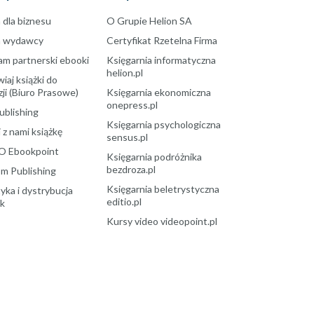
 dla biznesu
O Grupie Helion SA
a wydawcy
Certyfikat Rzetelna Firma
am partnerski ebooki
Księgarnia informatyczna
helion.pl
aj książki do
ji (Biuro Prasowe)
Księgarnia ekonomiczna
onepress.pl
ublishing
Księgarnia psychologiczna
 z nami książkę
sensus.pl
O Ebookpoint
Księgarnia podróżnika
bezdroza.pl
m Publishing
Księgarnia beletrystyczna
yka i dystrybucja
editio.pl
ek
Kursy video videopoint.pl