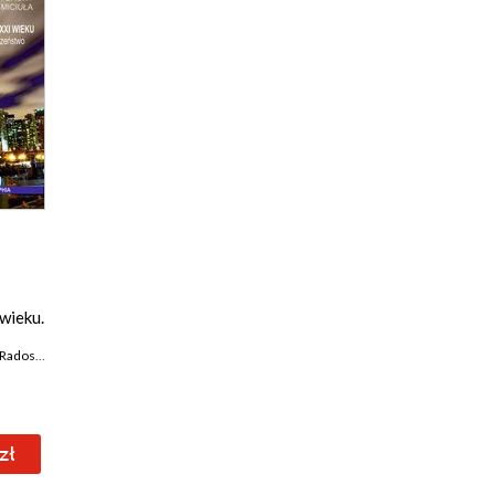
wieku.
Radosław Czahajda
,
Monika Kosacka
,
Karolina Werner-Lewandowska
,
Katarzyna Rag
red.)
wska-
zł