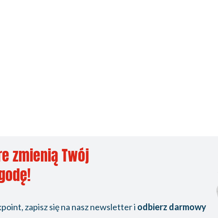
re zmienią Twój
ygodę!
oint, zapisz się na nasz newsletter i
odbierz darmowy