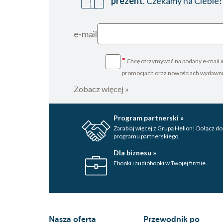
prezent
. Czekamy na Ciebie!
e-mail
*
Chcę otrzymywać na podany e-mail i
promocjach oraz nowościach wydawn
Zobacz więcej »
Program partnerski »
Zarabiaj więcej z Grupą Helion! Dołącz do
programu partnerskiego.
Dla biznesu »
Ebooki i audiobooki w Twojej firmie.
Nasza oferta
Przewodnik po