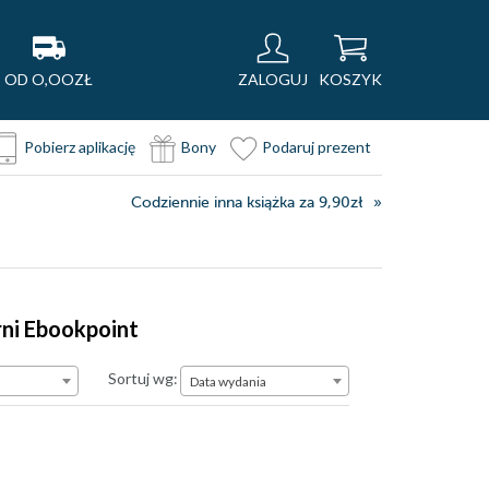
OD O,OOZŁ
ZALOGUJ
KOSZYK
Pobierz aplikację
Bony
Podaruj prezent
Codziennie inna książka za 9,90zł
rni Ebookpoint
Data wydania
Sortuj wg:
Data wydania