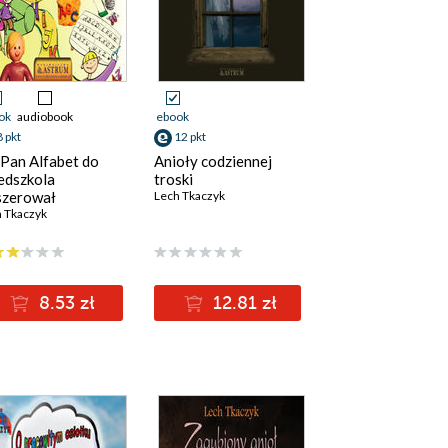
ok
audiobook
ebook
8 pkt
12 pkt
 Pan Alfabet do
Anioły codziennej
edszkola
troski
zerował
Lech Tkaczyk
 Tkaczyk
8.53 zł
12.81 zł