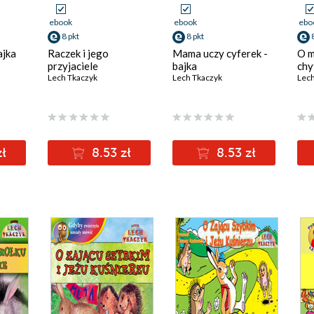
ebook
ebook
ebo
8 pkt
8 pkt
ajka
Raczek i jego
Mama uczy cyferek -
O m
przyjaciele
bajka
chy
Lech Tkaczyk
Lech Tkaczyk
Lech
zł
8.53 zł
8.53 zł