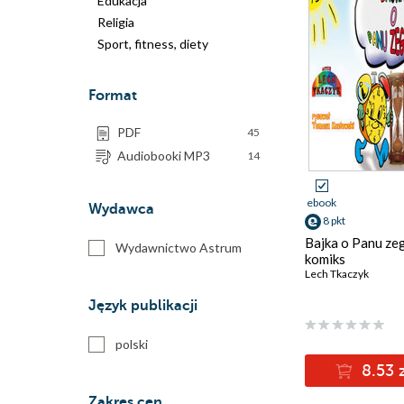
Edukacja
Religia
Sport, fitness, diety
Format
PDF
45
Audiobooki MP3
14
ebook
Wydawca
8 pkt
Bajka o Panu zeg
Wydawnictwo Astrum
komiks
Lech Tkaczyk
Język publikacji
polski
8.53 
Zakres cen