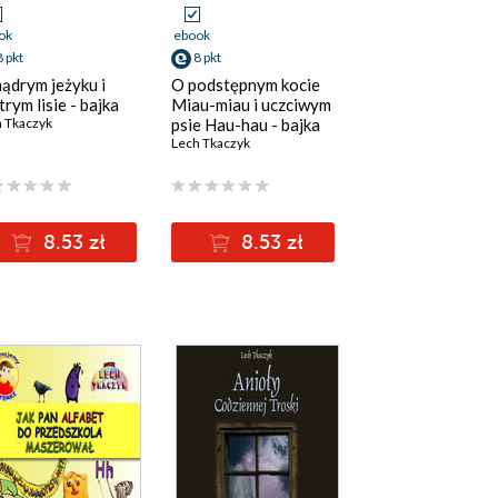
ok
ebook
8 pkt
8 pkt
ądrym jeżyku i
O podstępnym kocie
trym lisie - bajka
Miau-miau i uczciwym
 Tkaczyk
psie Hau-hau - bajka
Lech Tkaczyk
8.53 zł
8.53 zł