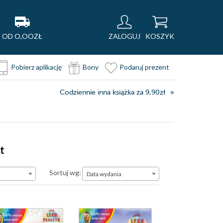
OD O,OOZŁ
ZALOGUJ
KOSZYK
Pobierz aplikację
Bony
Podaruj prezent
Codziennie inna książka za 9,90zł
t
Data wydania
Sortuj wg:
Data wydania