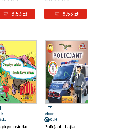
8.53 zł
8.53 zł
ok
ebook
8 pkt
8 pkt
ądrym osiołku i
Policjant - bajka