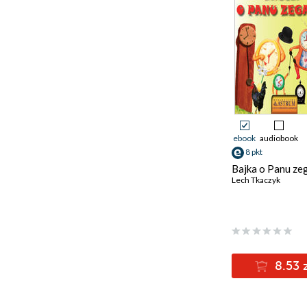
ebook
audiobook
8 pkt
Bajka o Panu ze
Lech Tkaczyk
8.53 