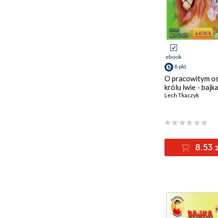
ebook
8 pkt
O pracowitym os
królu lwie - bajk
Lech Tkaczyk
8.53 