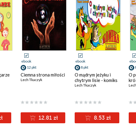
ebook
ebook
ebo
12 pkt
8 pkt
garze
Ciemna strona miłości
O mądrym jeżyku i
O p
Lech Tkaczyk
chytrym lisie - komiks
kró
Lech Tkaczyk
Lech
zł
12.81 zł
8.53 zł