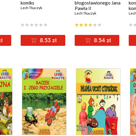
komiks
błogosławionego Jana
kon
Lech Tkaczyk
Pawła II
kom
Lech Tkaczyk
Lech
zł
8.53 zł
8.54 zł