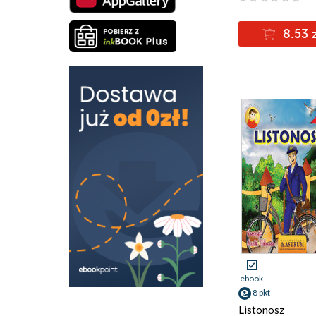
8.53 
ebook
8 pkt
Listonosz