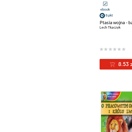
ebook
8 pkt
Ptasia wojna - b
Lech Tkaczyk
8.53 