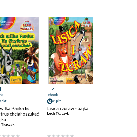
ok
ebook
8 pkt
8 pkt
 wilka Panka lis
Lisica i żuraw - bajka
trus chciał oszukać
Lech Tkaczyk
ajka
 Tkaczyk