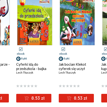
ebook
ebook
ebo
8 pkt
8 pkt
arze -
Cyferki idą do
Jak bocian Klekot
Jak
przedszkola - bajka
cyferek się uczył
kąp
Lech Tkaczyk
Lech Tkaczyk
Lech
zł
8.53 zł
8.53 zł