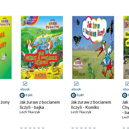
ebook
ebook
ebo
8 pkt
8 pkt
 żony
Jak żuraw z bocianem
Jak żuraw z bocianem
Jak
liczyli - bajka
liczyli - Komiks
Chy
Lech Tkaczyk
Lech Tkaczyk
- b
Lech