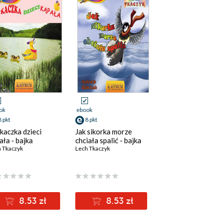
ok
ebook
8 pkt
8 pkt
 kaczka dzieci
Jak sikorka morze
ała - bajka
chciała spalić - bajka
 Tkaczyk
Lech Tkaczyk
8.53 zł
8.53 zł