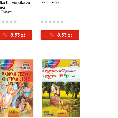
iku Karym siłaczu -
Lech Tkaczyk
iks
 Tkaczyk
8.53 zł
8.53 zł