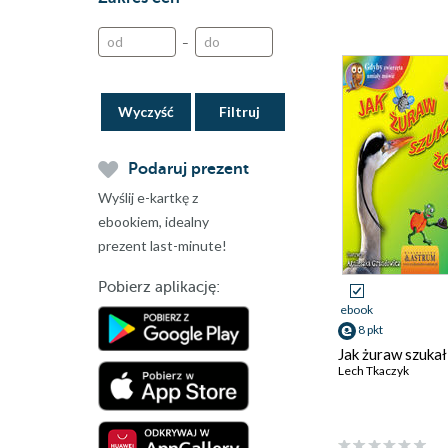
–
Wyczyść
Podaruj prezent
Wyślij e-kartkę z
ebookiem, idealny
prezent last-minute!
Pobierz aplikację:
ebook
8 pkt
Jak żuraw szukał
Lech Tkaczyk