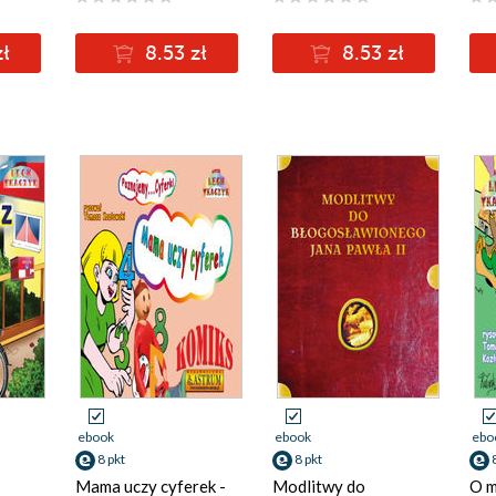
zł
8.53 zł
8.53 zł
ebook
ebook
ebo
8 pkt
8 pkt
Mama uczy cyferek -
Modlitwy do
O m