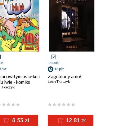
ok
ebook
8 pkt
12 pkt
racowitym osiołku i
Zagubiony anioł
lu lwie - komiks
Lech Tkaczyk
 Tkaczyk
8.53 zł
12.81 zł