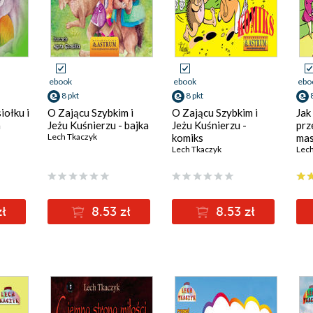
ebook
ebook
ebo
8 pkt
8 pkt
iołku i
O Zającu Szybkim i
O Zającu Szybkim i
Jak
a
Jeżu Kuśnierzu - bajka
Jeżu Kuśnierzu -
prz
Lech Tkaczyk
komiks
mas
Lech Tkaczyk
Lech
zł
8.53 zł
8.53 zł