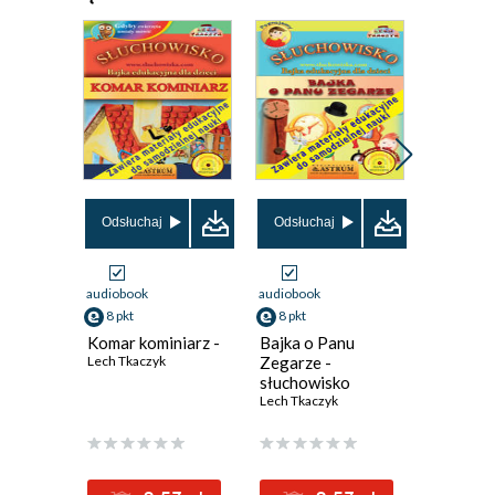
Odsłuchaj
Odsłuchaj
Odsłuch
audiobook
audiobook
audiobook
8 pkt
8 pkt
9 pkt
Komar kominiarz -
Bajka o Panu
Bajkowe
Lech Tkaczyk
Zegarze -
Lech Tkac
słuchowisko
edukacyjne dla
Lech Tkaczyk
dzieci