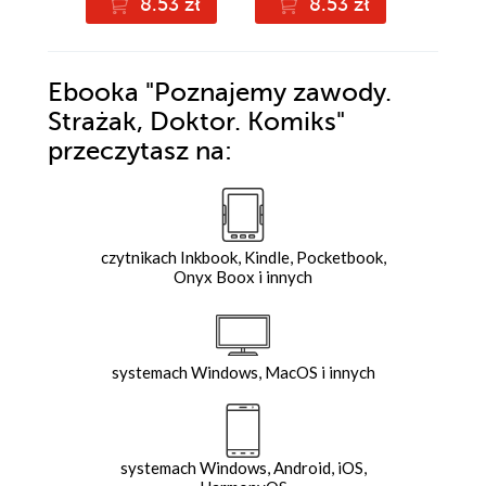
8.53 zł
8.53 zł
9
Ebooka
"Poznajemy zawody.
Strażak, Doktor. Komiks"
przeczytasz na:
czytnikach Inkbook, Kindle, Pocketbook,
Onyx Boox i innych
systemach Windows, MacOS i innych
systemach Windows, Android, iOS,