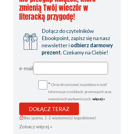
zmienią Twój wieczór w
literacką przygodę!
Dołącz do czytelników
Ebookpoint, zapisz się na nasz
newsletter i
odbierz darmowy
prezent
. Czekamy na Ciebie!
e-mail
*
Chcę otrzymywać na podany e-mail
informacje o zniżkach, promocjach oraz
nowościach wydawniczych.
więcej »
DOŁĄCZ TERAZ
Bez spamu, 1-2 wiadomości tygodniowo!
Zobacz więcej »