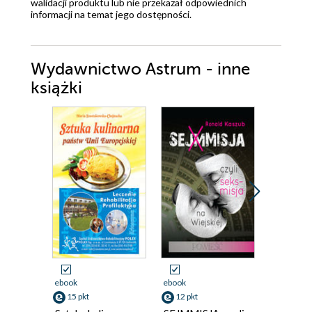
walidacji produktu lub nie przekazał odpowiednich
informacji na temat jego dostępności.
Wydawnictwo Astrum - inne
książki
Odsłuch
audiobook
ebook
ebook
8 pkt
15 pkt
12 pkt
Mama u