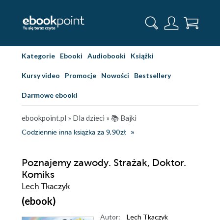
Kategorie
Ebooki
Audiobooki
Książki
Kursy video
Promocje
Nowości
Bestsellery
Darmowe ebooki
ebookpoint.pl
»
Dla dzieci
»
📚 Bajki
Codziennie inna książka za 9,90zł
Poznajemy zawody. Strażak, Doktor.
Komiks
Lech Tkaczyk
(ebook)
Autor:
Lech Tkaczyk