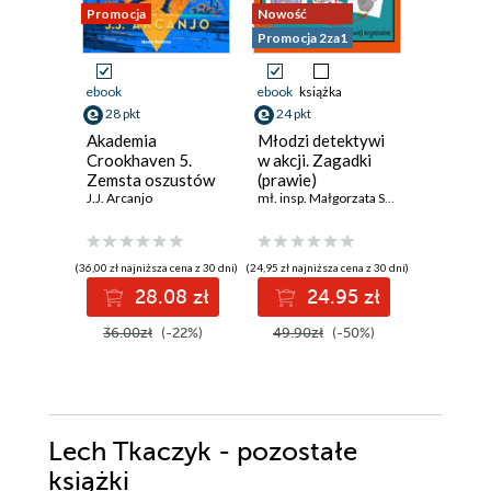
Promocja
Nowość
Promocja 2za1
ebook
ebook
książka
ebook
28 pkt
24 pkt
35 pkt
Akademia
Młodzi detektywi
Wojowni
Crookhaven 5.
w akcji. Zagadki
burzy
Zemsta oszustów
(prawie)
Erin Hunt
J.J. Arcanjo
kryminalne
mł. insp. Małgorzata Sokołowska
(36,00 zł najniższa cena z 30 dni)
(24,95 zł najniższa cena z 30 dni)
(44,90 zł najni
28.08 zł
24.95 zł
3
36.00zł
(-22%)
49.90zł
(-50%)
44.90z
Lech Tkaczyk - pozostałe
książki