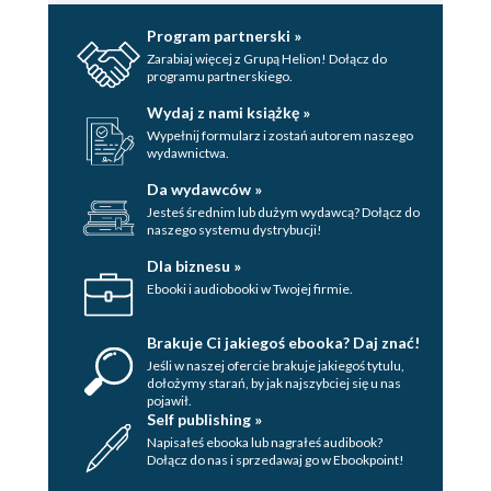
Program partnerski »
Zarabiaj więcej z Grupą Helion! Dołącz do
programu partnerskiego.
Wydaj z nami książkę »
Wypełnij formularz i zostań autorem naszego
wydawnictwa.
Da wydawców »
Jesteś średnim lub dużym wydawcą? Dołącz do
naszego systemu dystrybucji!
Dla biznesu »
Ebooki i audiobooki w Twojej firmie.
Brakuje Ci jakiegoś ebooka? Daj znać!
Jeśli w naszej ofercie brakuje jakiegoś tytulu,
dołożymy starań, by jak najszybciej się u nas
pojawił.
Self publishing »
Napisałeś ebooka lub nagrałeś audibook?
Dołącz do nas i sprzedawaj go w Ebookpoint!