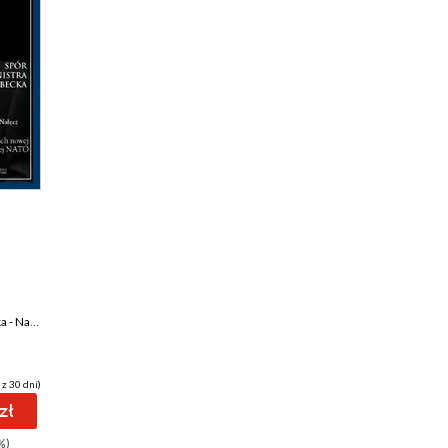
Katarzyna Pełczyńska - Nałęcz
,
Adam Daniel Rotfeld
,
Robert Kupiecki
,
Marek Menkiszak
,
Beata Górka-Wi
 z 30 dni)
zł
%)