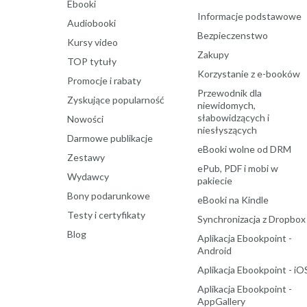
Ebooki
Informacje podstawowe
Audiobooki
Bezpieczenstwo
Kursy video
Zakupy
TOP tytuły
Korzystanie z e-booków
Promocje i rabaty
Przewodnik dla
Zyskujące popularność
niewidomych,
słabowidzących i
Nowości
niesłyszących
Darmowe publikacje
eBooki wolne od DRM
Zestawy
ePub, PDF i mobi w
Wydawcy
pakiecie
Bony podarunkowe
eBooki na Kindle
Testy i certyfikaty
Synchronizacja z Dropbox
Blog
Aplikacja Ebookpoint -
Android
Aplikacja Ebookpoint - iO
Aplikacja Ebookpoint -
AppGallery