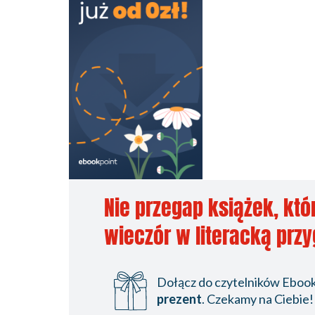
Nie przegap książek, któ
wieczór w literacką prz
Dołącz do czytelników Ebookp
prezent
. Czekamy na Ciebie!