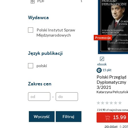
PDF
1
Wydawca
Polski Instytut Spraw
Międzynarodowych
Promocja
Język publikacji
ebook
polski
15 pkt
Polski Przegląd
Dyplomatyczny
Zakres cen
3/2021
–
(14,90 zł najniższa cena
Wyczyść
15.99 
20.00zł
(-20