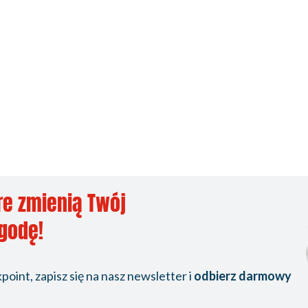
re zmienią Twój
ygodę!
oint, zapisz się na nasz newsletter i
odbierz darmowy