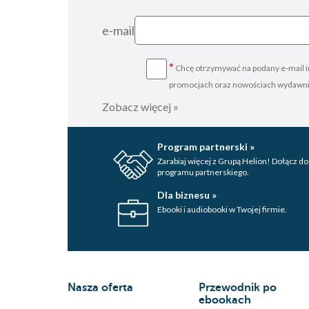
e-mail
*
Chcę otrzymywać na podany e-mail i
promocjach oraz nowościach wydawn
Zobacz więcej »
Program partnerski »
Zarabiaj więcej z Grupą Helion! Dołącz do
programu partnerskiego.
Dla biznesu »
Ebooki i audiobooki w Twojej firmie.
Nasza oferta
Przewodnik po
ebookach