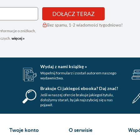
DOŁĄCZ TERAZ
Bez spamu, 1-2 wiadomości tygodniowo!
nformacje o zniżkach,
iczych.
więcej »
Wydaj z nami książkę »
Wypełnij formularz i zostań autorem naszego
wydawnictwa.
Brakuje Ci jakiegoś ebooka? Daj znać!
Jeśli w naszej ofercie brakuje jakiegoś tytulu,
dołożymy starań, by jak najszybciej się u nas
pojawił.
Twoje konto
O serwisie
Wspó