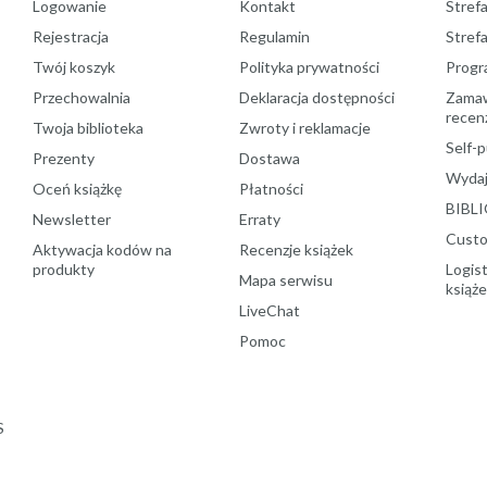
Logowanie
Kontakt
Strefa
Rejestracja
Regulamin
Stref
Twój koszyk
Polityka prywatności
Progr
Przechowalnia
Deklaracja dostępności
Zamawi
recenz
Twoja biblioteka
Zwroty i reklamacje
Self-p
Prezenty
Dostawa
Wydaj
Oceń książkę
Płatności
BIBLI
Newsletter
Erraty
Custo
Aktywacja kodów na
Recenzje książek
produkty
Logist
Mapa serwisu
książ
LiveChat
Pomoc
S