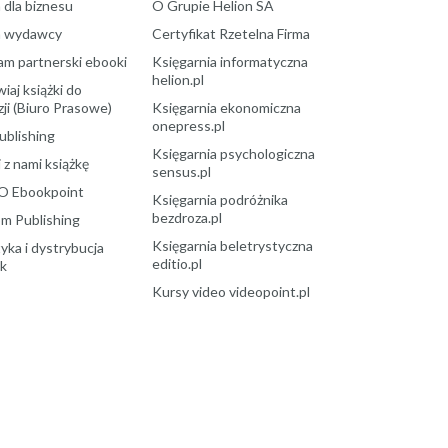
 dla biznesu
O Grupie Helion SA
a wydawcy
Certyfikat Rzetelna Firma
am partnerski ebooki
Księgarnia informatyczna
helion.pl
aj książki do
ji (Biuro Prasowe)
Księgarnia ekonomiczna
onepress.pl
ublishing
Księgarnia psychologiczna
 z nami książkę
sensus.pl
O Ebookpoint
Księgarnia podróżnika
bezdroza.pl
m Publishing
Księgarnia beletrystyczna
yka i dystrybucja
editio.pl
ek
Kursy video videopoint.pl