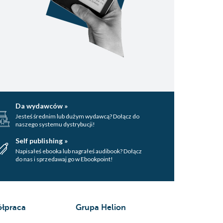
Da wydawców »
Jesteś średnim lub dużym wydawcą? Dołącz do
naszego systemu dystrybucji!
Self publishing »
Napisałeś ebooka lub nagrałeś audibook? Dołącz
do nas i sprzedawaj go w Ebookpoint!
łpraca
Grupa Helion