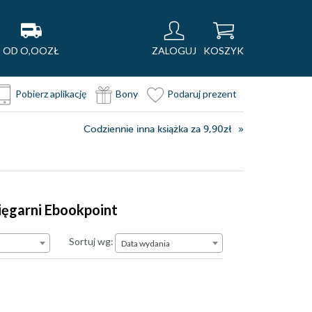
OD O,OOZŁ
ZALOGUJ
KOSZYK
Pobierz aplikację
Bony
Podaruj prezent
Codziennie inna książka za 9,90zł
ięgarni Ebookpoint
Data wydania
Sortuj wg:
Data wydania