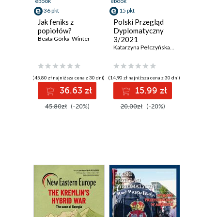
ebook
ebook
36 pkt
15 pkt
Jak feniks z
Polski Przegląd
popiołów?
Dyplomatyczny
Beata Górka-Winter
3/2021
Katarzyna Pełczyńska - Nałęcz
,
Adam Dan
(45,80 zł najniższa cena z 30 dni)
(14,90 zł najniższa cena z 30 dni)
36.63 zł
15.99 zł
45.80zł
(-20%)
20.00zł
(-20%)