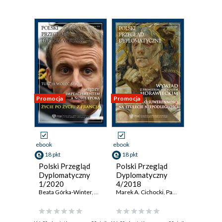
Promocja
Promocja
ebook
ebook
18 pkt
18 pkt
Polski Przegląd
Polski Przegląd
Dyplomatyczny
Dyplomatyczny
1/2020
4/2018
Beata Górka-Winter
,
Przemysław Żurawski vel Grajewski
Marek A. Cichocki
,
Paweł Kowal
,
Adam Trac
,
Roman 