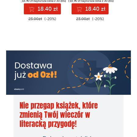
(16,90 zł najniższa cena z 30 dni)
(16,90 zł najniższa cena z 30 dni)
18.40 zł
18.40 zł
23.00zł
(-20%)
23.00zł
(-20%)
Nie przegap książek, które
zmienią Twój wieczór w
literacką przygodę!