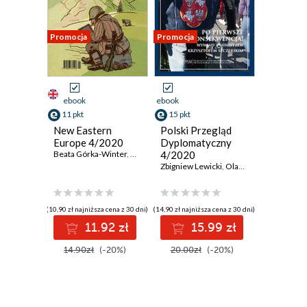
Promocja
Promocja
ebook
ebook
11 pkt
15 pkt
New Eastern
Polski Przegląd
Europe 4/2020
Dyplomatyczny
Beata Górka-Winter
,
Karina Shyrokykh
4/2020
,
Anna Korbut
,
Lasha Pataraia
Zbigniew Lewicki
,
Olaf Osica
,
Beata Gór
(10,90 zł najniższa cena z 30 dni)
(14,90 zł najniższa cena z 30 dni)
11.92 zł
15.99 zł
14.90zł
(-20%)
20.00zł
(-20%)