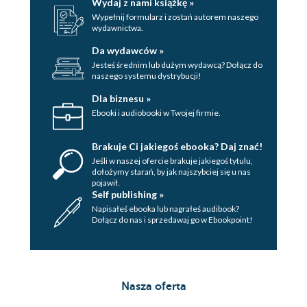
Wydaj z nami książkę »
Wypełnij formularz i zostań autorem naszego
wydawnictwa.
Da wydawców »
Jesteś średnim lub dużym wydawcą? Dołącz do
naszego systemu dystrybucji!
Dla biznesu »
Ebooki i audiobooki w Twojej firmie.
Brakuje Ci jakiegoś ebooka? Daj znać!
Jeśli w naszej ofercie brakuje jakiegoś tytulu,
dołożymy starań, by jak najszybciej się u nas
pojawił.
Self publishing »
Napisałeś ebooka lub nagrałeś audibook?
Dołącz do nas i sprzedawaj go w Ebookpoint!
Nasza oferta