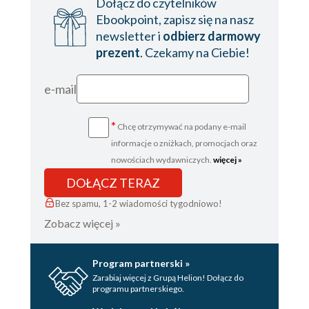
Dołącz do czytelników
Ebookpoint, zapisz się na nasz
newsletter i
odbierz darmowy
prezent
. Czekamy na Ciebie!
e-mail
*
Chcę otrzymywać na podany e-mail
informacje o zniżkach, promocjach oraz
nowościach wydawniczych.
więcej »
DOŁĄCZ TERAZ
Bez spamu, 1-2 wiadomości tygodniowo!
Zobacz więcej »
Program partnerski »
Zarabiaj więcej z Grupą Helion! Dołącz do
programu partnerskiego.