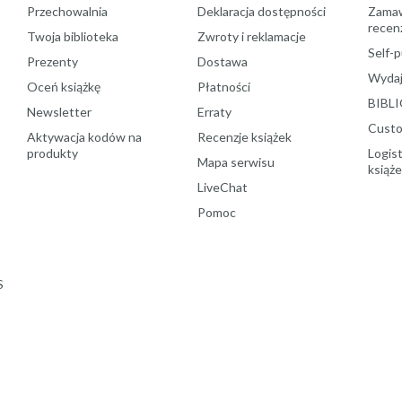
Przechowalnia
Deklaracja dostępności
Zamawi
recenz
Twoja biblioteka
Zwroty i reklamacje
Self-p
Prezenty
Dostawa
Wydaj
Oceń książkę
Płatności
BIBLI
Newsletter
Erraty
Custo
Aktywacja kodów na
Recenzje książek
produkty
Logist
Mapa serwisu
książ
LiveChat
Pomoc
S