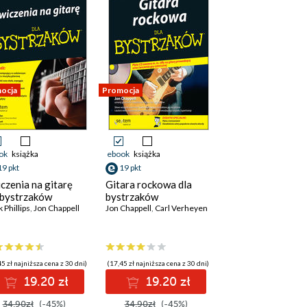
ocja
Promocja
ok
książka
ebook
książka
19 pkt
19 pkt
czenia na gitarę
Gitara rockowa dla
 bystrzaków
bystrzaków
 Phillips
,
Jon Chappell
Jon Chappell
,
Carl Verheyen
5 zł najniższa cena z 30 dni)
(17,45 zł najniższa cena z 30 dni)
19.20 zł
19.20 zł
34.90zł
(-45%)
34.90zł
(-45%)