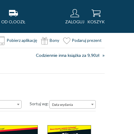
OD O,OOZŁ
ZALOGUJ
KOSZYK
Pobierz aplikację
Bony
Podaruj prezent
Codziennie inna książka za 9,90zł
Data wydania
Sortuj wg:
Data wydania