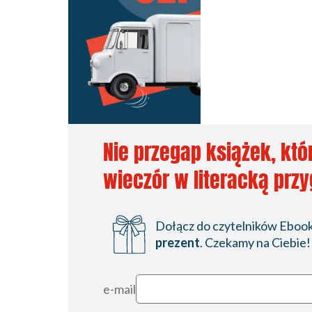
Nie przegap książek, któ
wieczór w literacką prz
Dołącz do czytelników Ebookp
prezent
. Czekamy na Ciebie!
e-mail