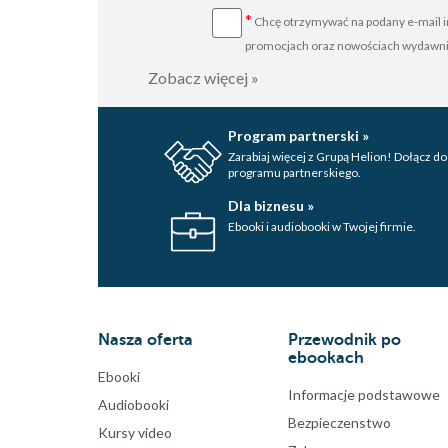
*
Chcę otrzymywać na podany e-mail i
promocjach oraz nowościach wydawn
Zobacz więcej »
Program partnerski »
Zarabiaj więcej z Grupą Helion! Dołącz do
programu partnerskiego.
Dla biznesu »
Ebooki i audiobooki w Twojej firmie.
Nasza oferta
Przewodnik po
ebookach
Ebooki
Informacje podstawowe
Audiobooki
Bezpieczenstwo
Kursy video