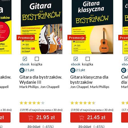
Promocja
Promocja
Prom
ebook
książka
ebook
książka
ebo
21 pkt
21 pkt
zaków.
Gitara dla bystrzaków.
Gitara klasyczna dla
Ćwi
Wydanie III
bystrzaków
dla
appell
Mark Phillips
,
Jon Chappell
Jon Chappel
,
Mark Phillips
Mark
 z 30 dni)
(19,95 zł najniższa cena z 30 dni)
(19,50 zł najniższa cena z 30 dni)
(17,4
zł
21.95 zł
21.45 zł
%)
39.90zł
(-45%)
39.00zł
(-45%)