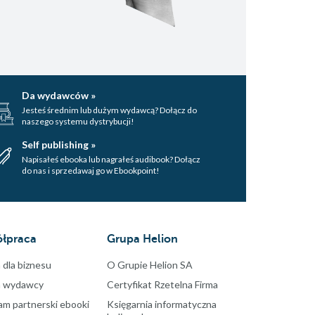
Da wydawców »
Jesteś średnim lub dużym wydawcą? Dołącz do
naszego systemu dystrybucji!
Self publishing »
Napisałeś ebooka lub nagrałeś audibook? Dołącz
do nas i sprzedawaj go w Ebookpoint!
łpraca
Grupa Helion
 dla biznesu
O Grupie Helion SA
a wydawcy
Certyfikat Rzetelna Firma
am partnerski ebooki
Księgarnia informatyczna