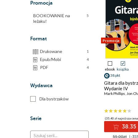
Promocja
BOOKOWANIE na
5
leżaku!
Format
Promocja
Drukowane
1
Epub/Mobi
4
PDF
4
ebook
książka
38 pkt
Gitara dla bystr
Wydawca
Wydanie IV
Mark Phillips
,
Jon Ch
Dla bystrzaków
Serie
(35,40 zł najniższa cena
38.35 
59.00zł
(-35