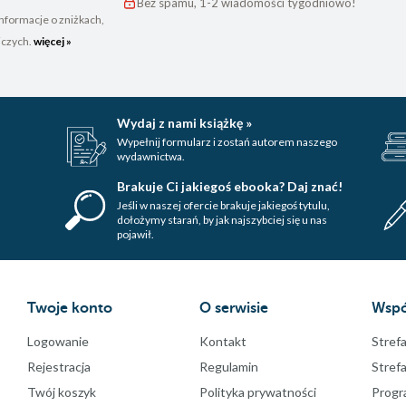
Bez spamu, 1-2 wiadomości tygodniowo!
nformacje o zniżkach,
iczych.
więcej »
Wydaj z nami książkę »
Wypełnij formularz i zostań autorem naszego
wydawnictwa.
Brakuje Ci jakiegoś ebooka? Daj znać!
Jeśli w naszej ofercie brakuje jakiegoś tytulu,
dołożymy starań, by jak najszybciej się u nas
pojawił.
Twoje konto
O serwisie
Wspó
Logowanie
Kontakt
Strefa
Rejestracja
Regulamin
Stref
Twój koszyk
Polityka prywatności
Progr