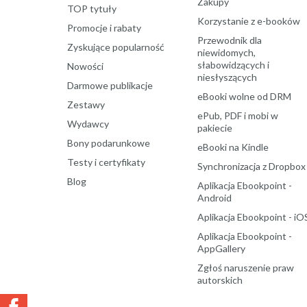
Zakupy
TOP tytuły
Korzystanie z e-booków
Promocje i rabaty
Przewodnik dla
Zyskujące popularność
niewidomych,
słabowidzących i
Nowości
niesłyszących
Darmowe publikacje
eBooki wolne od DRM
Zestawy
ePub, PDF i mobi w
Wydawcy
pakiecie
Bony podarunkowe
eBooki na Kindle
Testy i certyfikaty
Synchronizacja z Dropbox
Blog
Aplikacja Ebookpoint -
Android
Aplikacja Ebookpoint - iO
Aplikacja Ebookpoint -
AppGallery
Zgłoś naruszenie praw
autorskich