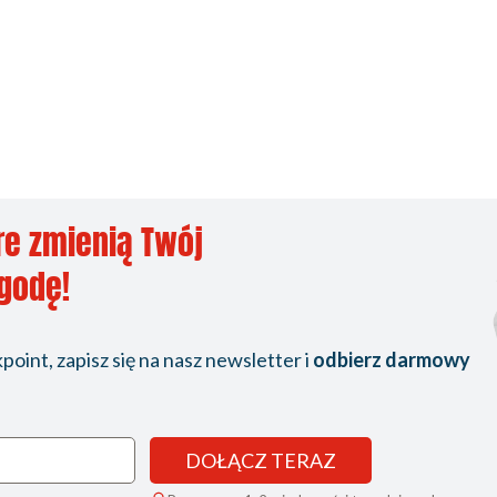
re zmienią Twój
ygodę!
oint, zapisz się na nasz newsletter i
odbierz darmowy
DOŁĄCZ TERAZ