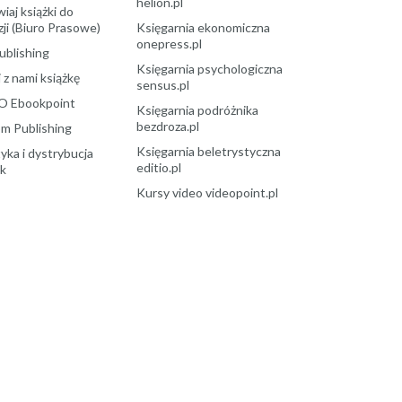
helion.pl
aj książki do
ji (Biuro Prasowe)
Księgarnia ekonomiczna
onepress.pl
ublishing
Księgarnia psychologiczna
 z nami książkę
sensus.pl
O Ebookpoint
Księgarnia podróżnika
bezdroza.pl
m Publishing
Księgarnia beletrystyczna
yka i dystrybucja
editio.pl
ek
Kursy video videopoint.pl