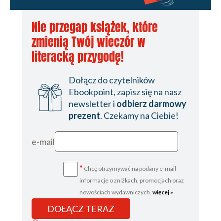
Nie przegap książek, które
zmienią Twój wieczór w
literacką przygodę!
Dołącz do czytelników
Ebookpoint, zapisz się na nasz
newsletter i
odbierz darmowy
prezent
. Czekamy na Ciebie!
e-mail
*
Chcę otrzymywać na podany e-mail
informacje o zniżkach, promocjach oraz
nowościach wydawniczych.
więcej »
DOŁĄCZ TERAZ