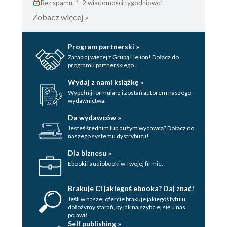
Bez spamu, 1-2 wiadomości tygodniowo!
Zobacz więcej »
Program partnerski »
Zarabiaj więcej z Grupą Helion! Dołącz do
programu partnerskiego.
Wydaj z nami książkę »
Wypełnij formularz i zostań autorem naszego
wydawnictwa.
Da wydawców »
Jesteś średnim lub dużym wydawcą? Dołącz do
naszego systemu dystrybucji!
Dla biznesu »
Ebooki i audiobooki w Twojej firmie.
Brakuje Ci jakiegoś ebooka? Daj znać!
Jeśli w naszej ofercie brakuje jakiegoś tytulu,
dołożymy starań, by jak najszybciej się u nas
pojawił.
Self publishing »