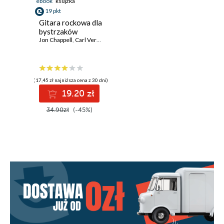
ebook
książka
19 pkt
Gitara rockowa dla
bystrzaków
Jon Chappell
,
Carl Verheyen
(17,45 zł najniższa cena z 30 dni)
19.20 zł
34.90zł
(-45%)