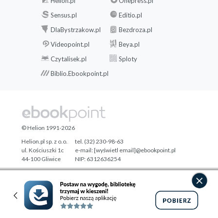
Helion.pl
Onepress.pl
Sensus.pl
Editio.pl
DlaBystrzakow.pl
Bezdroza.pl
Videopoint.pl
Beya.pl
Czytalisek.pl
Sploty
Biblio.Ebookpoint.pl
© Helion 1991-2026
Helion.pl sp. z o.o.
tel. (32) 230-98-63
ul. Kościuszki 1c
e-mail:
[wyświetl email]@ebookpoint.pl
44-100 Gliwice
NIP: 6312636254
Regon: 241989027
Designed with ♥ by
Tonik.pl
Pełna wersja strony »