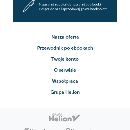
Napisałeś ebooka lub nagrałeś audibook?
Dołącz do nas i sprzedawaj go w Ebookpoint!
Nasza oferta
Przewodnik po ebookach
Twoje konto
O serwisie
Współpraca
Grupa Helion