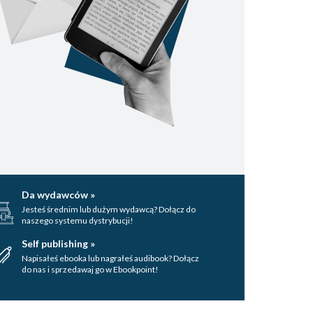
Da wydawców »
Jesteś średnim lub dużym wydawcą? Dołącz do
naszego systemu dystrybucji!
Self publishing »
Napisałeś ebooka lub nagrałeś audibook? Dołącz
do nas i sprzedawaj go w Ebookpoint!