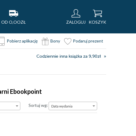
OD O,OOZŁ
ZALOGUJ
KOSZYK
Pobierz aplikację
Bony
Podaruj prezent
Codziennie inna książka za 9,90zł
arni Ebookpoint
Data wydania
Sortuj wg:
Data wydania