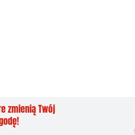
re zmienią Twój
ygodę!