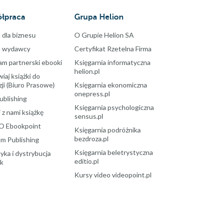
łpraca
Grupa Helion
 dla biznesu
O Grupie Helion SA
a wydawcy
Certyfikat Rzetelna Firma
am partnerski ebooki
Księgarnia informatyczna
helion.pl
aj książki do
ji (Biuro Prasowe)
Księgarnia ekonomiczna
onepress.pl
ublishing
Księgarnia psychologiczna
 z nami książkę
sensus.pl
O Ebookpoint
Księgarnia podróżnika
bezdroza.pl
m Publishing
Księgarnia beletrystyczna
yka i dystrybucja
editio.pl
ek
Kursy video videopoint.pl