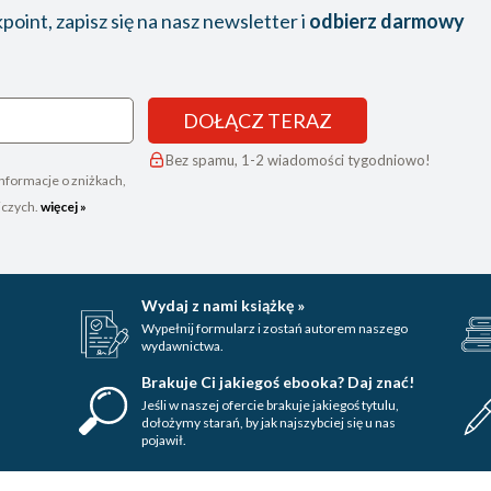
oint, zapisz się na nasz newsletter i
odbierz darmowy
DOŁĄCZ TERAZ
Bez spamu, 1-2 wiadomości tygodniowo!
nformacje o zniżkach,
iczych.
więcej »
Wydaj z nami książkę »
Wypełnij formularz i zostań autorem naszego
wydawnictwa.
Brakuje Ci jakiegoś ebooka? Daj znać!
Jeśli w naszej ofercie brakuje jakiegoś tytulu,
dołożymy starań, by jak najszybciej się u nas
pojawił.