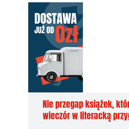
Nie przegap książek, któ
wieczór w literacką prz