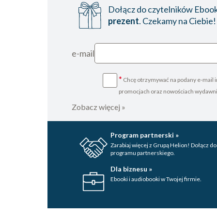
Dołącz do czytelników Ebookp
prezent
. Czekamy na Ciebie!
e-mail
*
Chcę otrzymywać na podany e-mail i
promocjach oraz nowościach wydawn
Zobacz więcej »
Program partnerski »
Zarabiaj więcej z Grupą Helion! Dołącz do
programu partnerskiego.
Dla biznesu »
Ebooki i audiobooki w Twojej firmie.