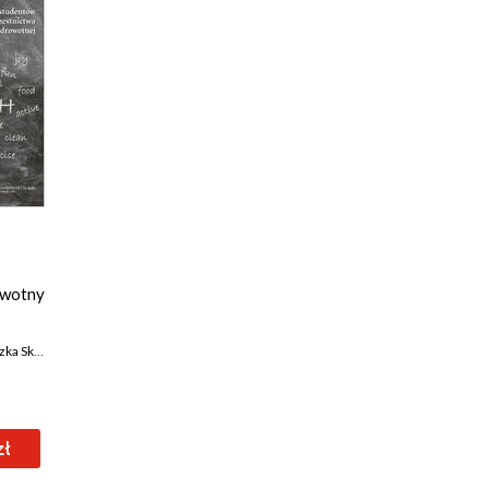
owotny
rońska-Pućka
,
Joanna Nawój-Połoczańska
i
zł