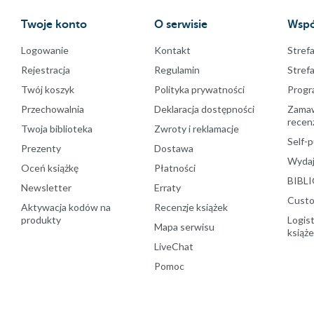
Twoje konto
O serwisie
Wspó
Logowanie
Kontakt
Strefa
Rejestracja
Regulamin
Stref
Twój koszyk
Polityka prywatności
Progr
Przechowalnia
Deklaracja dostępności
Zamawi
recenz
Twoja biblioteka
Zwroty i reklamacje
Self-p
Prezenty
Dostawa
Wydaj
Oceń książkę
Płatności
BIBLI
Newsletter
Erraty
Custo
Aktywacja kodów na
Recenzje książek
produkty
Logist
Mapa serwisu
książ
LiveChat
Pomoc