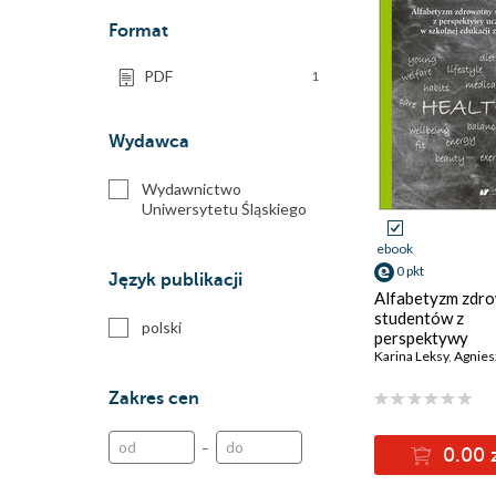
Format
PDF
1
Wydawca
Wydawnictwo
Uniwersytetu Śląskiego
ebook
0 pkt
Język publikacji
Alfabetyzm zdr
studentów z
polski
perspektywy
uczestnictwa w
Karina Leksy
,
Agnieszka Skow
szkolnej edukacj
zdrowotnej
Zakres cen
–
0.00 