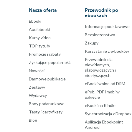
Nasza oferta
Przewodnik po
ebookach
Ebooki
Informacje podstawowe
Audiobooki
Bezpieczenstwo
Kursy video
Zakupy
TOP tytuły
Korzystanie z e-booków
Promocje i rabaty
Przewodnik dla
Zyskujące popularność
niewidomych,
słabowidzących i
Nowości
niesłyszących
Darmowe publikacje
eBooki wolne od DRM
Zestawy
ePub, PDF i mobi w
Wydawcy
pakiecie
Bony podarunkowe
eBooki na Kindle
Testy i certyfikaty
Synchronizacja z Dropbox
Blog
Aplikacja Ebookpoint -
Android