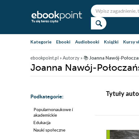
Kategorie
Ebooki
Audiobooki
Książki
Kursy v
ebookpoint.pl
» Autorzy
» 📚
Joanna Nawój-Połocza
Joanna Nawój-Połoczańs
Tytuły aut
Podkategorie:
Popularnonaukowe i
akademickie
Edukacja
Nauki społeczne