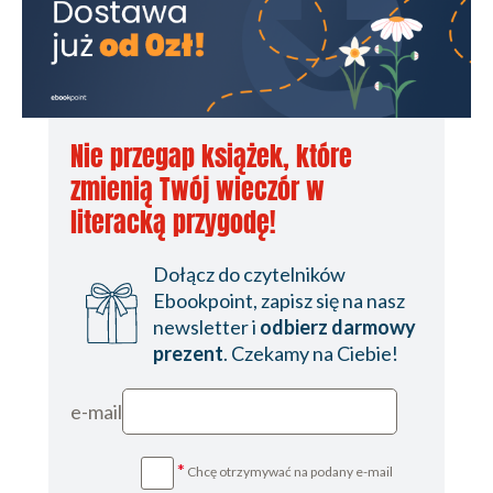
Nie przegap książek, które
zmienią Twój wieczór w
literacką przygodę!
Dołącz do czytelników
Ebookpoint, zapisz się na nasz
newsletter i
odbierz darmowy
prezent
. Czekamy na Ciebie!
e-mail
*
Chcę otrzymywać na podany e-mail