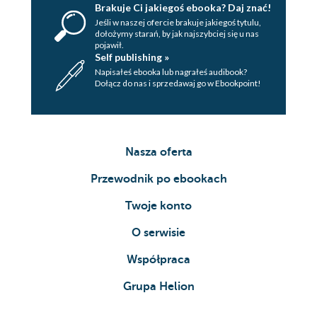
Brakuje Ci jakiegoś ebooka? Daj znać!
Jeśli w naszej ofercie brakuje jakiegoś tytulu,
dołożymy starań, by jak najszybciej się u nas
pojawił.
Self publishing »
Napisałeś ebooka lub nagrałeś audibook?
Dołącz do nas i sprzedawaj go w Ebookpoint!
Nasza oferta
Przewodnik po ebookach
Twoje konto
O serwisie
Współpraca
Grupa Helion