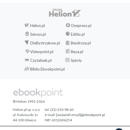
Helion.pl
Onepress.pl
Sensus.pl
Editio.pl
DlaBystrzakow.pl
Bezdroza.pl
Videopoint.pl
Beya.pl
Czytalisek.pl
Sploty
Biblio.Ebookpoint.pl
© Helion 1991-2026
Helion.pl sp. z o.o.
tel. (32) 230-98-63
ul. Kościuszki 1c
e-mail:
[wyświetl email]@ebookpoint.pl
44-100 Gliwice
NIP: 6312636254
Regon: 241989027