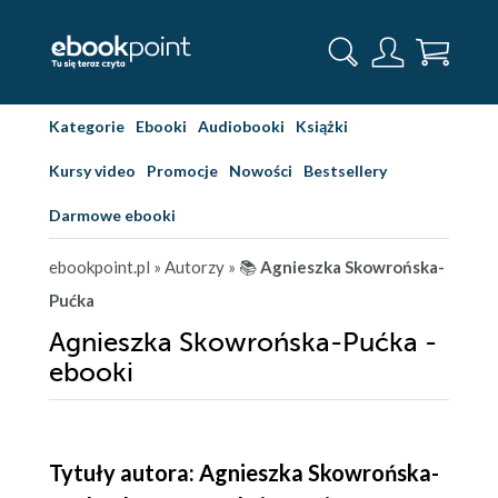
Kategorie
Ebooki
Audiobooki
Książki
Kursy video
Promocje
Nowości
Bestsellery
Darmowe ebooki
ebookpoint.pl
» Autorzy
» 📚
Agnieszka Skowrońska-
Pućka
Agnieszka Skowrońska-Pućka -
ebooki
Tytuły autora: Agnieszka Skowrońska-