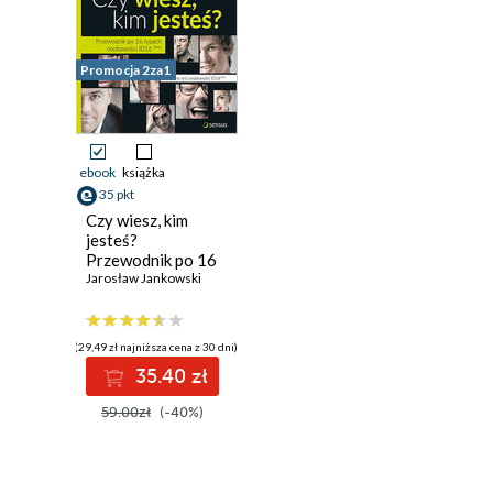
Promocja 2za1
ebook
książka
35 pkt
Czy wiesz, kim
jesteś?
Przewodnik po 16
typach
Jarosław Jankowski
osobowości ID16
(29,49 zł najniższa cena z 30 dni)
35.40 zł
59.00zł
(-40%)