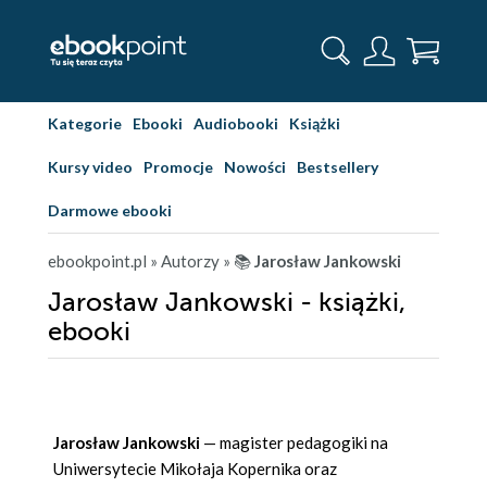
Kategorie
Ebooki
Audiobooki
Książki
Kursy video
Promocje
Nowości
Bestsellery
Darmowe ebooki
ebookpoint.pl
» Autorzy
» 📚
Jarosław Jankowski
Jarosław Jankowski - książki,
ebooki
Jarosław Jankowski
— magister pedagogiki na
Uniwersytecie Mikołaja Kopernika oraz