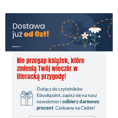
Nie przegap książek, które
zmienią Twój wieczór w
literacką przygodę!
Dołącz do czytelników
Ebookpoint, zapisz się na nasz
newsletter i
odbierz darmowy
prezent
. Czekamy na Ciebie!