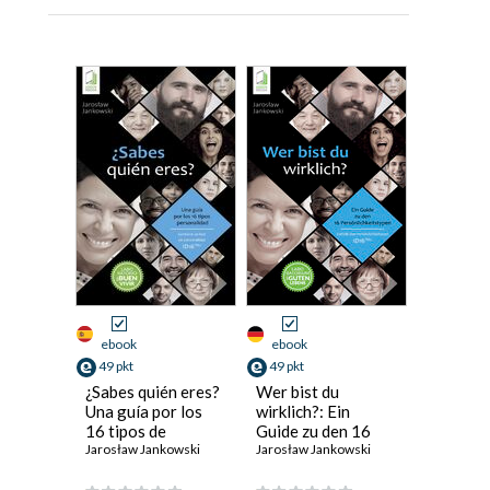
ebook
ebook
49 pkt
49 pkt
¿Sabes quién eres?
Wer bist du
Una guía por los
wirklich?: Ein
16 tipos de
Guide zu den 16
personalidad ID16
Jarosław Jankowski
Persönlichkeitstypen
Jarosław Jankowski
ID16