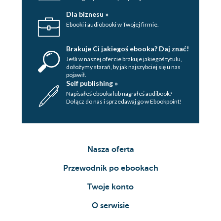
Dla biznesu »
Ebooki i audiobooki w Twojej firmie.
Brakuje Ci jakiegoś ebooka? Daj znać!
Jeśli w naszej ofercie brakuje jakiegoś tytulu,
dołożymy starań, by jak najszybciej się u nas
pojawił.
Self publishing »
Napisałeś ebooka lub nagrałeś audibook?
Dołącz do nas i sprzedawaj go w Ebookpoint!
Nasza oferta
Przewodnik po ebookach
Twoje konto
O serwisie