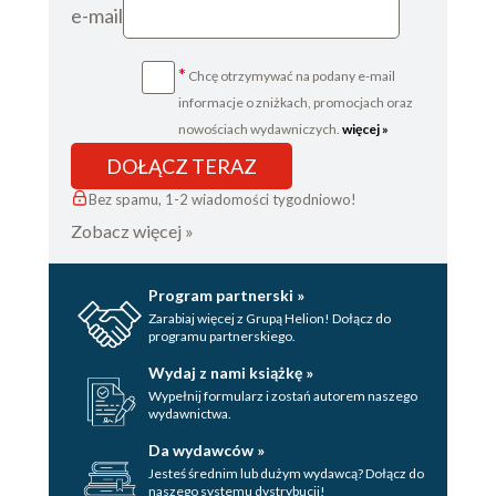
e-mail
*
Chcę otrzymywać na podany e-mail
informacje o zniżkach, promocjach oraz
nowościach wydawniczych.
więcej »
DOŁĄCZ TERAZ
Bez spamu, 1-2 wiadomości tygodniowo!
Zobacz więcej »
Program partnerski »
Zarabiaj więcej z Grupą Helion! Dołącz do
programu partnerskiego.
Wydaj z nami książkę »
Wypełnij formularz i zostań autorem naszego
wydawnictwa.
Da wydawców »
Jesteś średnim lub dużym wydawcą? Dołącz do
naszego systemu dystrybucji!