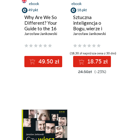
ebook
ebook
49 pkt
18 pkt
Why Are We So
Sztuczna
Different? Your
inteligencja o
Guide to the 16
Bogu, wierze i
Personality Types
Jarosław Jankowski
Biblii. Rozmowy z
Jarosław Jankowski
chatbotem
(18,30 zł najniższa cena z 30 dni)
49.50 zł
18.75 zł
24.50zł
(-23%)