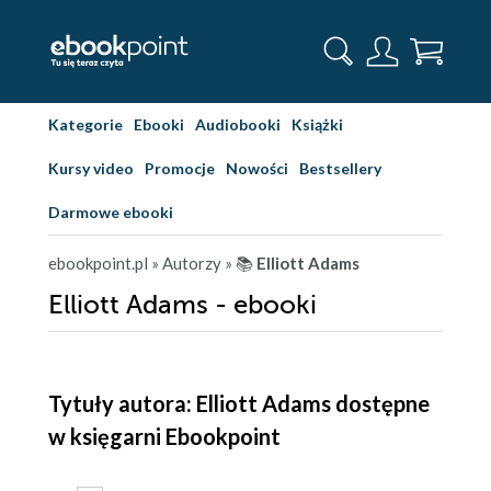
Kategorie
Ebooki
Audiobooki
Książki
Kursy video
Promocje
Nowości
Bestsellery
Darmowe ebooki
ebookpoint.pl
» Autorzy
» 📚
Elliott Adams
Elliott Adams - ebooki
Tytuły autora: Elliott Adams dostępne
w księgarni Ebookpoint