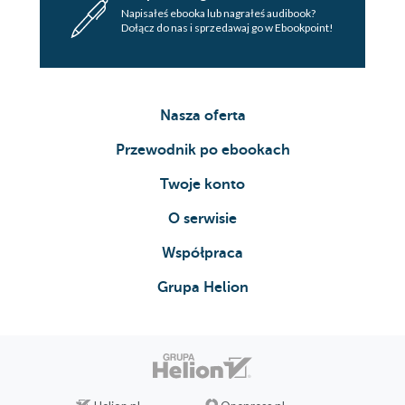
Napisałeś ebooka lub nagrałeś audibook?
Dołącz do nas i sprzedawaj go w Ebookpoint!
Nasza oferta
Przewodnik po ebookach
Twoje konto
O serwisie
Współpraca
Grupa Helion