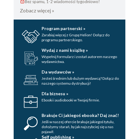
Bez spamu, 1-2 wiadomości tygodniowo!
Zobacz więcej »
Program partnerski »
Zarabiaj więcej z Grupą Helion! Dołącz do
programu partnerskiego.
Wydaj z nami książkę »
Wypełnij formularz i zostań autorem naszego
wydawnictwa.
Da wydawców »
Jesteś średnim lub dużym wydawcą? Dołącz do
naszego systemu dystrybucji!
Dla biznesu »
Ebooki i audiobooki w Twojej firmie.
Brakuje Ci jakiegoś ebooka? Daj znać!
Jeśli w naszej ofercie brakuje jakiegoś tytulu,
dołożymy starań, by jak najszybciej się u nas
pojawił.
Self publishing »