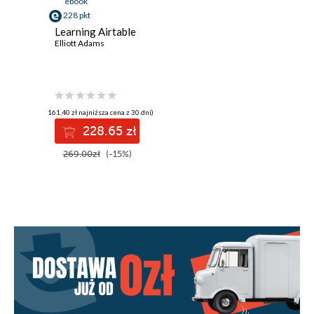
ebook
228 pkt
Learning Airtable
Elliott Adams
(161,40 zł najniższa cena z 30 dni)
228.65 zł
269.00zł
(-15%)