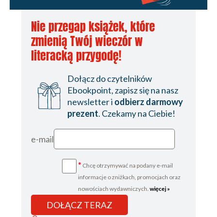
Nie przegap książek, które
zmienią Twój wieczór w
literacką przygodę!
Dołącz do czytelników
Ebookpoint, zapisz się na nasz
newsletter i
odbierz darmowy
prezent
. Czekamy na Ciebie!
e-mail
*
Chcę otrzymywać na podany e-mail
informacje o zniżkach, promocjach oraz
nowościach wydawniczych.
więcej »
DOŁĄCZ TERAZ