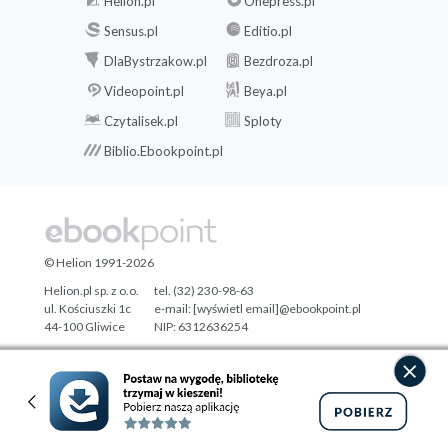
Helion.pl
Onepress.pl
Sensus.pl
Editio.pl
DlaBystrzakow.pl
Bezdroza.pl
Videopoint.pl
Beya.pl
Czytalisek.pl
Sploty
Biblio.Ebookpoint.pl
© Helion 1991-2026
Helion.pl sp. z o.o.
tel. (32) 230-98-63
ul. Kościuszki 1c
e-mail:
[wyświetl email]@ebookpoint.pl
44-100 Gliwice
NIP: 6312636254
Regon: 241989027
Designed with ♥ by
Tonik.pl
Pełna wersja strony »