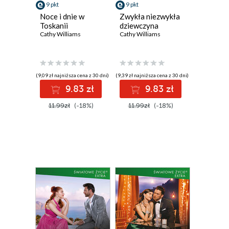
9 pkt
9 pkt
Noce i dnie w
Zwykła niezwykła
Toskanii
dziewczyna
Cathy Williams
Cathy Williams
(9,09 zł najniższa cena z 30 dni)
(9,39 zł najniższa cena z 30 dni)
9.83 zł
9.83 zł
11.99zł
(-18%)
11.99zł
(-18%)