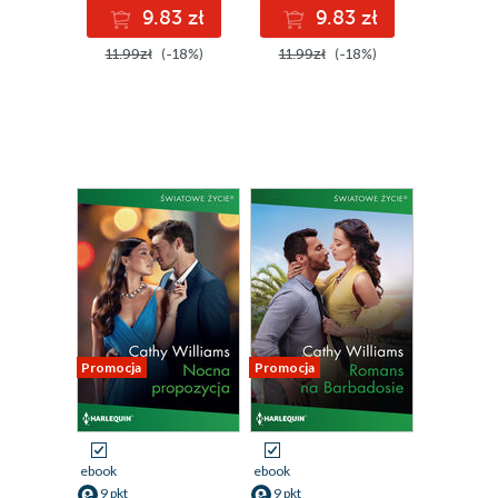
9.83 zł
9.83 zł
11.99zł
(-18%)
11.99zł
(-18%)
Promocja
Promocja
ebook
ebook
9 pkt
9 pkt