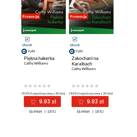
Promocja
Promocja
ebook
ebook
9 pkt
9 pkt
Piękna hakerka
Zakochani na
Cathy Williams
Karaibach
Cathy Williams
(9,39 zł najniższa cena z 30 dni)
(9,09 zł najniższa cena z 30 dni)
9.83 zł
9.83 zł
11.99zł
(-18%)
11.99zł
(-18%)