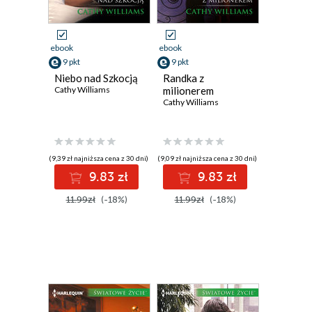
ebook
ebook
9 pkt
9 pkt
Niebo nad Szkocją
Randka z
Cathy Williams
milionerem
Cathy Williams
(9,39 zł najniższa cena z 30 dni)
(9,09 zł najniższa cena z 30 dni)
9.83 zł
9.83 zł
11.99zł
(-18%)
11.99zł
(-18%)