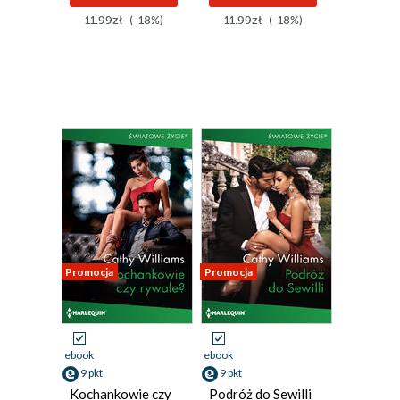
11.99zł
(-18%)
11.99zł
(-18%)
Promocja
Promocja
ebook
ebook
9 pkt
9 pkt
Kochankowie czy
Podróż do Sewilli