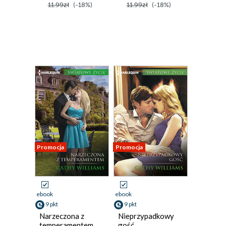
11.99zł
(-18%)
11.99zł
(-18%)
Promocja
Promocja
ebook
ebook
9 pkt
9 pkt
Narzeczona z
Nieprzypadkowy
temperamentem
gość