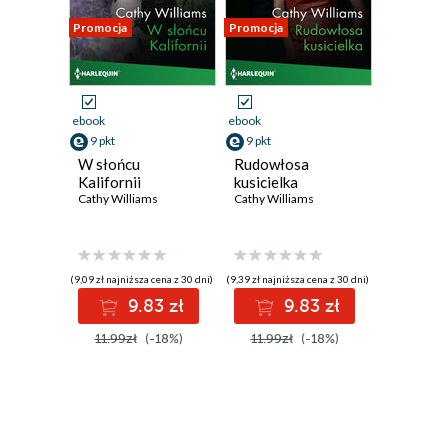
Promocja
Promocja
ebook
ebook
9 pkt
9 pkt
W słońcu
Rudowłosa
Kalifornii
kusicielka
Cathy Williams
Cathy Williams
(9,09 zł najniższa cena z 30 dni)
(9,39 zł najniższa cena z 30 dni)
9.83 zł
9.83 zł
11.99zł
(-18%)
11.99zł
(-18%)