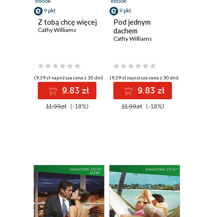
ebook
ebook
9 pkt
9 pkt
Z tobą chcę więcej
Pod jednym
Cathy Williams
dachem
Cathy Williams
(9,39 zł najniższa cena z 30 dni)
(9,39 zł najniższa cena z 30 dni)
9.83 zł
9.83 zł
11.99zł
(-18%)
11.99zł
(-18%)