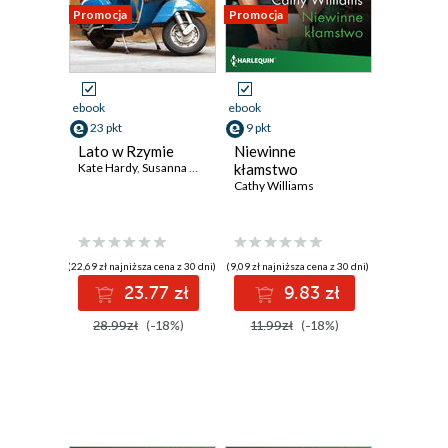
Promocja
Promocja
ebook
ebook
23 pkt
9 pkt
Lato w Rzymie
Niewinne
Kate Hardy
,
Susanna Carr
,
Cathy Williams
kłamstwo
Cathy Williams
(22,69 zł najniższa cena z 30 dni)
(9,09 zł najniższa cena z 30 dni)
23.77 zł
9.83 zł
28.99zł
(-18%)
11.99zł
(-18%)