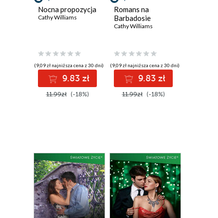
Nocna propozycja
Romans na
Cathy Williams
Barbadosie
Cathy Williams
(9,09 zł najniższa cena z 30 dni)
(9,09 zł najniższa cena z 30 dni)
9.83 zł
9.83 zł
11.99zł
(-18%)
11.99zł
(-18%)