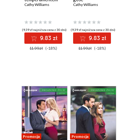
Cathy Williams
Cathy Williams
(9,39 zł najniższa cena z 30 dni)
(9,39 zł najniższa cena z 30 dni)
9.83 zł
9.83 zł
11.99zł
(-18%)
11.99zł
(-18%)
Promocja
Promocja