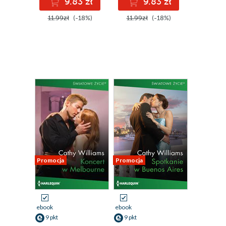
9.83 zł
9.83 zł
11.99zł
(-18%)
11.99zł
(-18%)
Promocja
Promocja
ebook
ebook
9 pkt
9 pkt