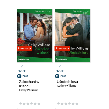
Promocja
Promocja
ebook
ebook
9 pkt
9 pkt
Zakochani w
Uśmiech losu
Irlandii
Cathy Williams
Cathy Williams