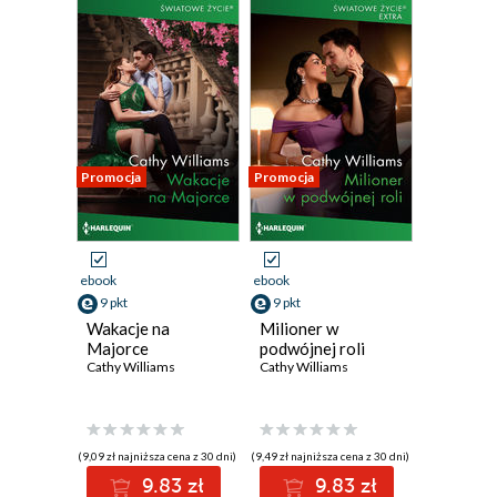
Promocja
Promocja
ebook
ebook
9 pkt
9 pkt
Wakacje na
Milioner w
Majorce
podwójnej roli
Cathy Williams
Cathy Williams
(9,09 zł najniższa cena z 30 dni)
(9,49 zł najniższa cena z 30 dni)
9.83 zł
9.83 zł