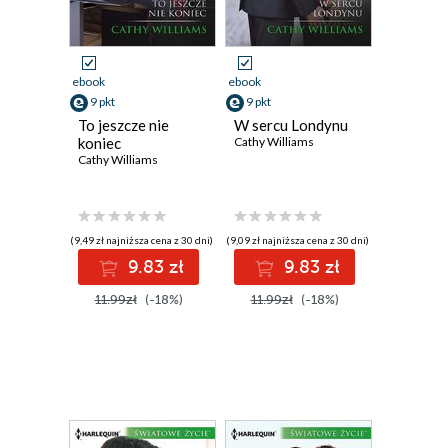
ebook
ebook
9 pkt
9 pkt
To jeszcze nie
W sercu Londynu
koniec
Cathy Williams
Cathy Williams
(9,49 zł najniższa cena z 30 dni)
(9,09 zł najniższa cena z 30 dni)
9.83 zł
9.83 zł
11.99zł
(-18%)
11.99zł
(-18%)