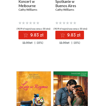
Koncert w
Spotkanie w
Melbourne
Buenos Aires
Cathy Williams
Cathy Williams
(9,09 zł najniższa cena z 30 dni)
(9,09 zł najniższa cena z 30 dni)
9.83 zł
9.83 zł
11.99zł
(-18%)
11.99zł
(-18%)