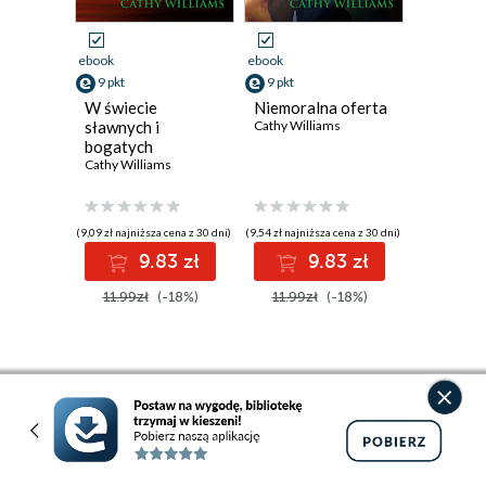
ebook
ebook
9 pkt
9 pkt
W świecie
Niemoralna oferta
sławnych i
Cathy Williams
bogatych
Cathy Williams
(9,09 zł najniższa cena z 30 dni)
(9,54 zł najniższa cena z 30 dni)
9.83 zł
9.83 zł
11.99zł
(-18%)
11.99zł
(-18%)