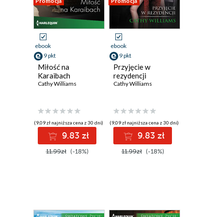
Promocja
Promocja
ebook
ebook
9 pkt
9 pkt
Miłość na
Przyjęcie w
Karaibach
rezydencji
Cathy Williams
Cathy Williams
(9,09 zł najniższa cena z 30 dni)
(9,09 zł najniższa cena z 30 dni)
9.83 zł
9.83 zł
11.99zł
(-18%)
11.99zł
(-18%)