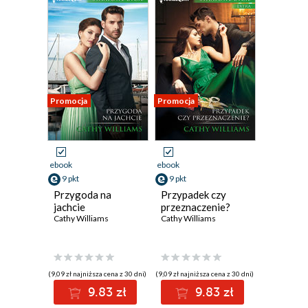
Promocja
Promocja
ebook
ebook
9 pkt
9 pkt
Przygoda na
Przypadek czy
jachcie
przeznaczenie?
Cathy Williams
Cathy Williams
(9,09 zł najniższa cena z 30 dni)
(9,09 zł najniższa cena z 30 dni)
9.83 zł
9.83 zł