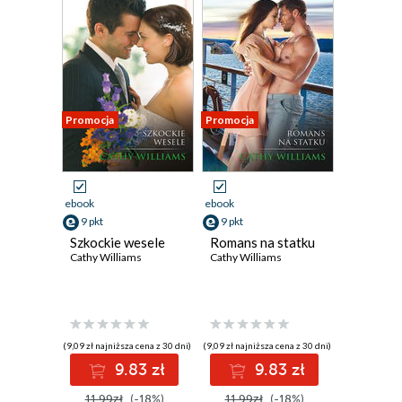
Promocja
Promocja
ebook
ebook
9 pkt
9 pkt
Szkockie wesele
Romans na statku
Cathy Williams
Cathy Williams
(9,09 zł najniższa cena z 30 dni)
(9,09 zł najniższa cena z 30 dni)
9.83 zł
9.83 zł
11.99zł
(-18%)
11.99zł
(-18%)