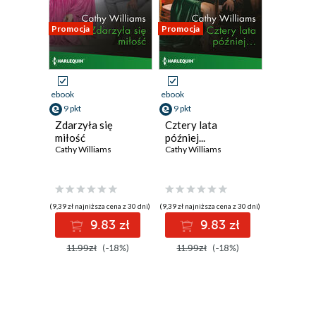
Promocja
Promocja
ebook
ebook
9 pkt
9 pkt
Zdarzyła się
Cztery lata
miłość
później...
Cathy Williams
Cathy Williams
(9,39 zł najniższa cena z 30 dni)
(9,39 zł najniższa cena z 30 dni)
9.83 zł
9.83 zł
11.99zł
(-18%)
11.99zł
(-18%)