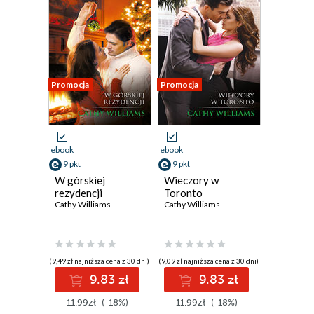
Promocja
Promocja
ebook
ebook
9 pkt
9 pkt
W górskiej
Wieczory w
rezydencji
Toronto
Cathy Williams
Cathy Williams
(9,49 zł najniższa cena z 30 dni)
(9,09 zł najniższa cena z 30 dni)
9.83 zł
9.83 zł
11.99zł
(-18%)
11.99zł
(-18%)