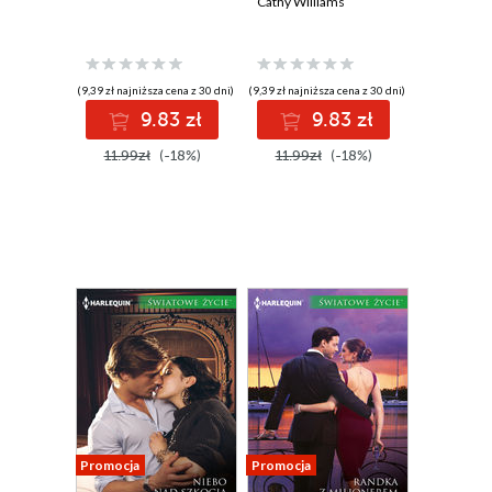
Cathy Williams
(9,39 zł najniższa cena z 30 dni)
(9,39 zł najniższa cena z 30 dni)
9.83 zł
9.83 zł
11.99zł
(-18%)
11.99zł
(-18%)
Promocja
Promocja