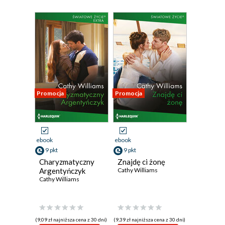
Promocja
Promocja
ebook
ebook
9 pkt
9 pkt
Charyzmatyczny
Znajdę ci żonę
Argentyńczyk
Cathy Williams
Cathy Williams
(9,09 zł najniższa cena z 30 dni)
(9,39 zł najniższa cena z 30 dni)