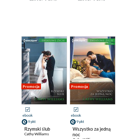
Promocja
Promocja
ebook
ebook
9 pkt
9 pkt
Rzymski ślub
Wszystko za jedną
Cathy Williams
noc