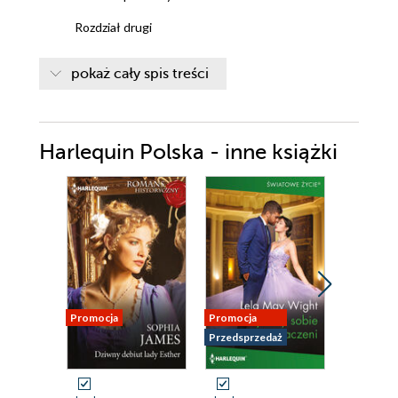
Rozdział drugi
Rozdział trzeci
pokaż cały spis treści
Rozdział czwarty
Rozdział piąty
Harlequin Polska - inne książki
Rozdział szósty
Rozdział siódmy
Rozdział ósmy
Rozdział dziewiąty
Rozdział dziesiąty
Promocja
Promocja
Nowość
Przedsprzedaż
Promocja