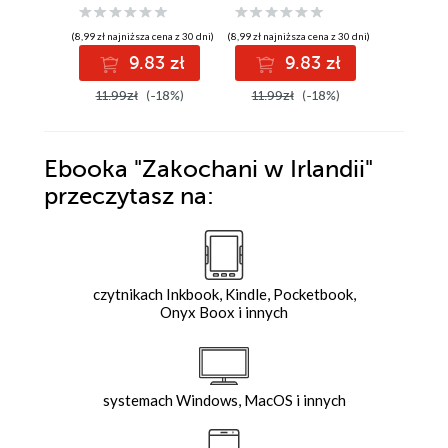
(8,99 zł najniższa cena z 30 dni)
(8,99 zł najniższa cena z 30 dni)
(8,99 zł najniż
9.83 zł
9.83 zł
9
11.99zł
(-18%)
11.99zł
(-18%)
11.99z
Ebooka
"Zakochani w Irlandii"
przeczytasz na:
czytnikach Inkbook, Kindle, Pocketbook,
Onyx Boox i innych
systemach Windows, MacOS i innych