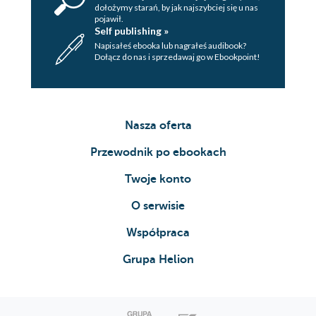
dołożymy starań, by jak najszybciej się u nas
pojawił.
Self publishing »
Napisałeś ebooka lub nagrałeś audibook?
Dołącz do nas i sprzedawaj go w Ebookpoint!
Nasza oferta
Przewodnik po ebookach
Twoje konto
O serwisie
Współpraca
Grupa Helion