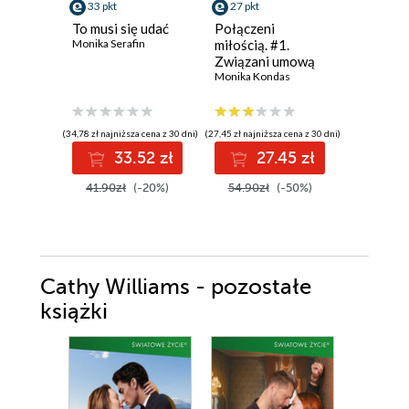
33 pkt
27 pkt
38 pkt
To musi się udać
Połączeni
Dwie ksi
Monika Serafin
miłością. #1.
jedna mi
Związani umową
Ali Brady
Monika Kondas
(34,78 zł najniższa cena z 30 dni)
(27,45 zł najniższa cena z 30 dni)
(38,49 zł najni
33.52 zł
27.45 zł
3
41.90zł
(-20%)
54.90zł
(-50%)
49.99z
Cathy Williams - pozostałe
książki