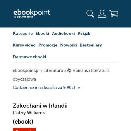
Kategorie
Ebooki
Audiobooki
Książki
Kursy video
Promocje
Nowości
Bestsellery
Darmowe ebooki
ebookpoint.pl
»
Literatura
»
📚 Romans i literatura
obyczajowa
Codziennie inna książka za 9,90zł
Zakochani w Irlandii
Cathy Williams
(ebook)