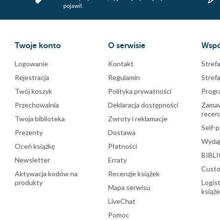
pojawił.
Twoje konto
O serwisie
Wspó
Logowanie
Kontakt
Strefa
Rejestracja
Regulamin
Stref
Twój koszyk
Polityka prywatności
Progr
Przechowalnia
Deklaracja dostępności
Zamawi
recenz
Twoja biblioteka
Zwroty i reklamacje
Self-p
Prezenty
Dostawa
Wydaj
Oceń książkę
Płatności
BIBLI
Newsletter
Erraty
Custo
Aktywacja kodów na
Recenzje książek
produkty
Logist
Mapa serwisu
książ
LiveChat
Pomoc