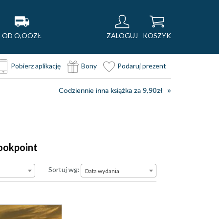
OD O,OOZŁ
ZALOGUJ
KOSZYK
Pobierz aplikację
Bony
Podaruj prezent
Codziennie inna książka za 9,90zł
bookpoint
Data wydania
Sortuj wg:
Data wydania