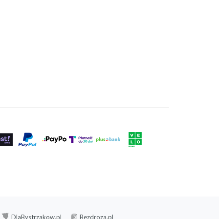
DlaBystrzakow.pl
Bezdroza.pl