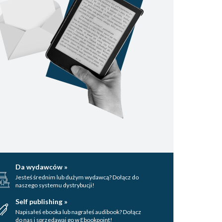
Da wydawców »
Jesteś średnim lub dużym wydawcą? Dołącz do
naszego systemu dystrybucji!
Self publishing »
Napisałeś ebooka lub nagrałeś audibook? Dołącz
do nas i sprzedawaj go w Ebookpoint!