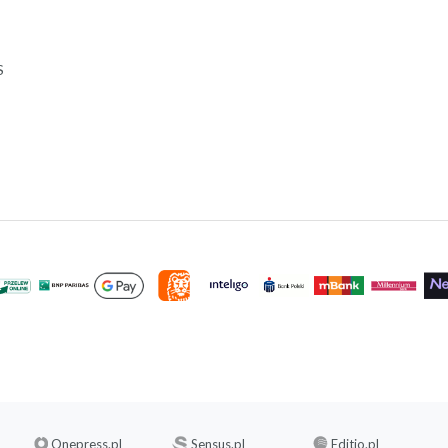
S
Onepress.pl
Sensus.pl
Editio.pl