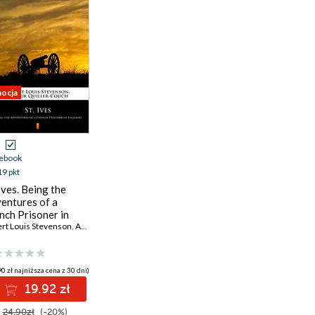
ocja
ebook
19 pkt
 Ives. Being the
entures of a
nch Prisoner in
land
rt Louis Stevenson
,
Arthur Quiller-Couch
0 zł najniższa cena z 30 dni)
19.92 zł
24.90zł
(-20%)