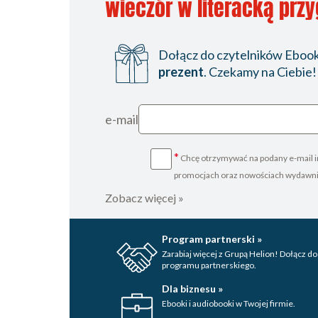
wieczór w literacką prz
Dołącz do czytelników Ebookp
prezent
. Czekamy na Ciebie!
e-mail
*
Chcę otrzymywać na podany e-mail i
promocjach oraz nowościach wydawn
Zobacz więcej »
Program partnerski »
Zarabiaj więcej z Grupą Helion! Dołącz do
programu partnerskiego.
Dla biznesu »
Ebooki i audiobooki w Twojej firmie.