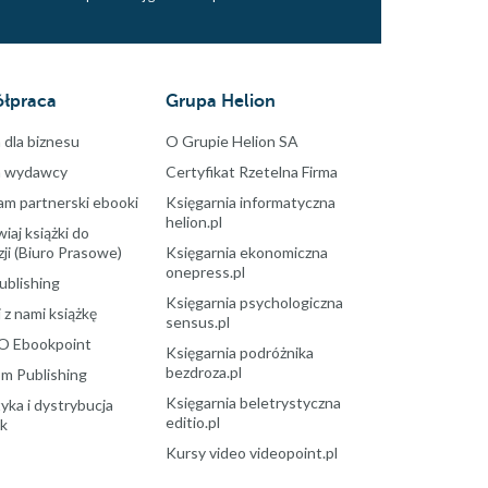
łpraca
Grupa Helion
 dla biznesu
O Grupie Helion SA
a wydawcy
Certyfikat Rzetelna Firma
am partnerski ebooki
Księgarnia informatyczna
helion.pl
aj książki do
ji (Biuro Prasowe)
Księgarnia ekonomiczna
onepress.pl
ublishing
Księgarnia psychologiczna
 z nami książkę
sensus.pl
O Ebookpoint
Księgarnia podróżnika
bezdroza.pl
m Publishing
Księgarnia beletrystyczna
yka i dystrybucja
editio.pl
ek
Kursy video videopoint.pl