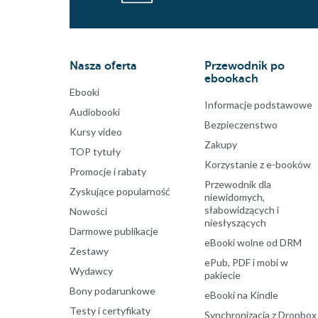
Nasza oferta
Przewodnik po
ebookach
Ebooki
Informacje podstawowe
Audiobooki
Bezpieczenstwo
Kursy video
Zakupy
TOP tytuły
Korzystanie z e-booków
Promocje i rabaty
Przewodnik dla
Zyskujące popularność
niewidomych,
słabowidzących i
Nowości
niesłyszących
Darmowe publikacje
eBooki wolne od DRM
Zestawy
ePub, PDF i mobi w
Wydawcy
pakiecie
Bony podarunkowe
eBooki na Kindle
Testy i certyfikaty
Synchronizacja z Dropbox