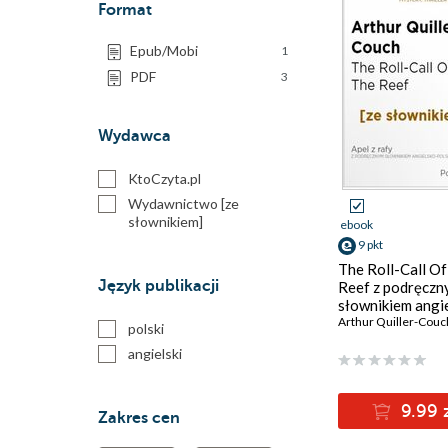
Format
Epub/Mobi
1
PDF
3
Wydawca
KtoCzyta.pl
Wydawnictwo [ze
słownikiem]
ebook
9 pkt
The Roll-Call O
Język publikacji
Reef z podręcz
słownikiem angi
polskim. Poziom
Arthur Quiller-Couc
polski
angielski
9.99 
Zakres cen