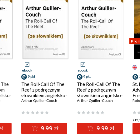
Prom
ebook
ebook
9 pkt
9 pkt
f The
The Roll-Call Of The
The Roll-Call Of The
St.
nym
Reef z podręcznym
Reef z podręcznym
Adv
elsko-
słownikiem angielsko-
słownikiem angielsko-
Fre
 B1
h
polskim. Poziom B2
Arthur Quiller-Couch
polskim. Poziom C1
Arthur Quiller-Couch
Eng
Robe
(12,9
zł
9.99 zł
9.99 zł