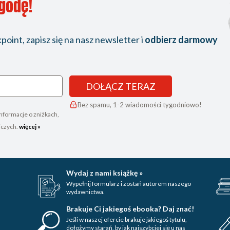
ygodę!
oint, zapisz się na nasz newsletter i
odbierz darmowy
DOŁĄCZ TERAZ
Bez spamu, 1-2 wiadomości tygodniowo!
nformacje o zniżkach,
iczych.
więcej »
Wydaj z nami książkę »
Wypełnij formularz i zostań autorem naszego
wydawnictwa.
Brakuje Ci jakiegoś ebooka? Daj znać!
Jeśli w naszej ofercie brakuje jakiegoś tytulu,
dołożymy starań, by jak najszybciej się u nas