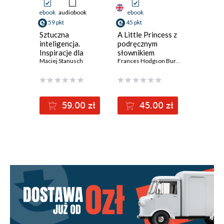
ebook
audiobook
ebook
ebook
59 pkt
45 pkt
39 pkt
Sztuczna
A Little Princess z
Peter Pa
inteligencja.
podręcznym
podręcz
Inspiracje dla
słownikiem
słownik
biznesu
Maciej Stanusch
angielsko-polskim
Frances Hodgson Burnett
angielsk
James Mat
A2
A2
59.00 zł
45.00 zł
3