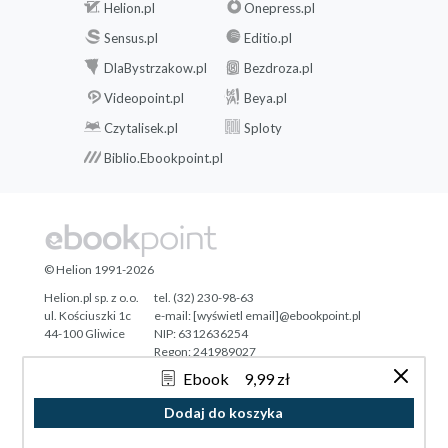
Helion.pl
Onepress.pl
Sensus.pl
Editio.pl
DlaBystrzakow.pl
Bezdroza.pl
Videopoint.pl
Beya.pl
Czytalisek.pl
Sploty
Biblio.Ebookpoint.pl
© Helion 1991-2026
Helion.pl sp. z o.o.
tel. (32) 230-98-63
ul. Kościuszki 1c
e-mail:
[wyświetl email]@ebookpoint.pl
44-100 Gliwice
NIP: 6312636254
Regon: 241989027
Ebook
9,99 zł
Designed with ♥ by
Tonik.pl
Dodaj do koszyka
Pełna wersja strony »