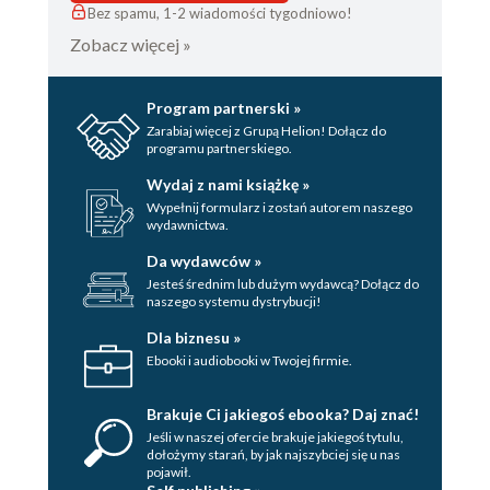
Bez spamu, 1-2 wiadomości tygodniowo!
Zobacz więcej »
Program partnerski »
Zarabiaj więcej z Grupą Helion! Dołącz do
programu partnerskiego.
Wydaj z nami książkę »
Wypełnij formularz i zostań autorem naszego
wydawnictwa.
Da wydawców »
Jesteś średnim lub dużym wydawcą? Dołącz do
naszego systemu dystrybucji!
Dla biznesu »
Ebooki i audiobooki w Twojej firmie.
Brakuje Ci jakiegoś ebooka? Daj znać!
Jeśli w naszej ofercie brakuje jakiegoś tytulu,
dołożymy starań, by jak najszybciej się u nas
pojawił.