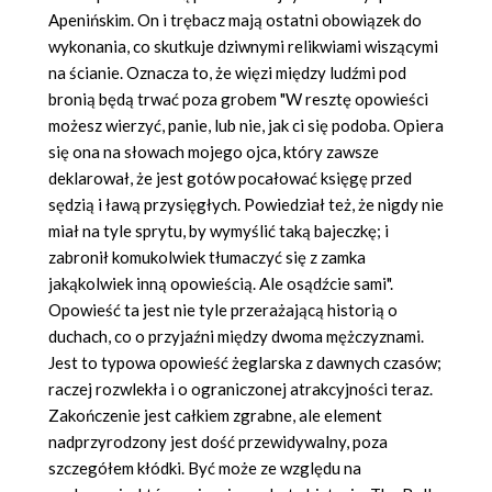
Apenińskim. On i trębacz mają ostatni obowiązek do
wykonania, co skutkuje dziwnymi relikwiami wiszącymi
na ścianie. Oznacza to, że więzi między ludźmi pod
bronią będą trwać poza grobem "W resztę opowieści
możesz wierzyć, panie, lub nie, jak ci się podoba. Opiera
się ona na słowach mojego ojca, który zawsze
deklarował, że jest gotów pocałować księgę przed
sędzią i ławą przysięgłych. Powiedział też, że nigdy nie
miał na tyle sprytu, by wymyślić taką bajeczkę; i
zabronił komukolwiek tłumaczyć się z zamka
jakąkolwiek inną opowieścią. Ale osądźcie sami".
Opowieść ta jest nie tyle przerażającą historią o
duchach, co o przyjaźni między dwoma mężczyznami.
Jest to typowa opowieść żeglarska z dawnych czasów;
raczej rozwlekła i o ograniczonej atrakcyjności teraz.
Zakończenie jest całkiem zgrabne, ale element
nadprzyrodzony jest dość przewidywalny, poza
szczegółem kłódki. Być może ze względu na