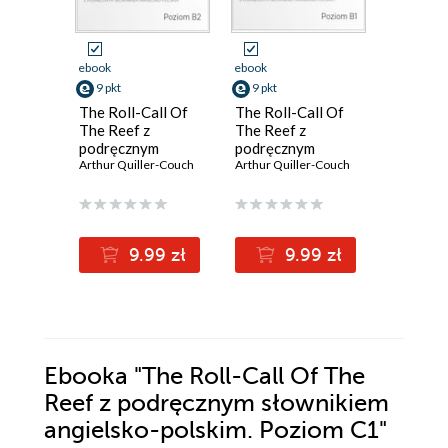
ebook
ebook
ebook
9 pkt
9 pkt
19 pkt
The Roll-Call Of
The Roll-Call Of
St. Ives.
The Reef z
The Reef z
Adventur
podręcznym
podręcznym
French P
słownikiem
Arthur Quiller-Couch
słownikiem
Arthur Quiller-Couch
England
angielsko-polskim.
angielsko-polskim.
Poziom B2
Poziom B1
(12,90 zł najni
9.99 zł
9.99 zł
1
24.90z
Ebooka
"The Roll-Call Of The
Reef z podręcznym słownikiem
angielsko-polskim. Poziom C1"