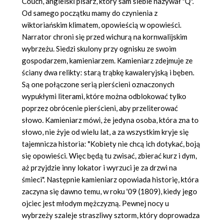
Couch, angielski pisarz, który sam siebie nazywał "Q".
Od samego początku mamy do czynienia z
wiktoriańskim klimatem, opowieścią w opowieści.
Narrator chroni się przed wichurą na kornwalijskim
wybrzeżu. Siedzi skulony przy ognisku ze swoim
gospodarzem, kamieniarzem. Kamieniarz zdejmuje ze
ściany dwa relikty: starą trąbkę kawaleryjską i bęben.
Są one połączone serią pierścieni oznaczonych
wypukłymi literami, które można odblokować tylko
poprzez obrócenie pierścieni, aby przeliterować
słowo. Kamieniarz mówi, że jedyna osoba, która zna to
słowo, nie żyje od wielu lat, a za wszystkim kryje się
tajemnicza historia: "Kobiety nie chcą ich dotykać, boją
się opowieści. Więc będą tu zwisać, zbierać kurz i dym,
aż przyjdzie inny lokator i wyrzuci je za drzwi na
śmieci". Następnie kamieniarz opowiada historię, która
zaczyna się dawno temu, w roku '09 (1809), kiedy jego
ojciec jest młodym mężczyzną. Pewnej nocy u
wybrzeży szaleje straszliwy sztorm, który doprowadza