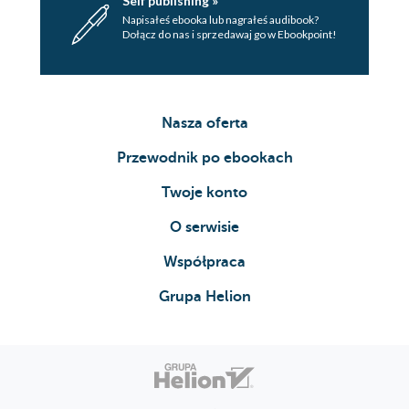
Self publishing »
Napisałeś ebooka lub nagrałeś audibook?
Dołącz do nas i sprzedawaj go w Ebookpoint!
Nasza oferta
Przewodnik po ebookach
Twoje konto
O serwisie
Współpraca
Grupa Helion