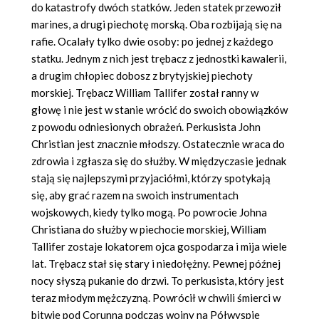
do katastrofy dwóch statków. Jeden statek przewoził
marines, a drugi piechotę morską. Oba rozbijają się na
rafie. Ocalały tylko dwie osoby: po jednej z każdego
statku. Jednym z nich jest trębacz z jednostki kawalerii,
a drugim chłopiec dobosz z brytyjskiej piechoty
morskiej. Trębacz William Tallifer został ranny w
głowę i nie jest w stanie wrócić do swoich obowiązków
z powodu odniesionych obrażeń. Perkusista John
Christian jest znacznie młodszy. Ostatecznie wraca do
zdrowia i zgłasza się do służby. W międzyczasie jednak
stają się najlepszymi przyjaciółmi, którzy spotykają
się, aby grać razem na swoich instrumentach
wojskowych, kiedy tylko mogą. Po powrocie Johna
Christiana do służby w piechocie morskiej, William
Tallifer zostaje lokatorem ojca gospodarza i mija wiele
lat. Trębacz stał się stary i niedołężny. Pewnej późnej
nocy słyszą pukanie do drzwi. To perkusista, który jest
teraz młodym mężczyzną. Powrócił w chwili śmierci w
bitwie pod Corunną podczas wojny na Półwyspie