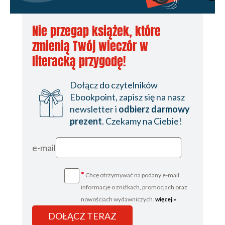
Nie przegap książek, które
zmienią Twój wieczór w
literacką przygodę!
Dołącz do czytelników
Ebookpoint, zapisz się na nasz
newsletter i
odbierz darmowy
prezent
. Czekamy na Ciebie!
e-mail
*
Chcę otrzymywać na podany e-mail
informacje o zniżkach, promocjach oraz
nowościach wydawniczych.
więcej »
DOŁĄCZ TERAZ