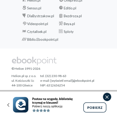
Helion.pl
Onepress.pl
Sensus.pl
Editio.pl
DlaBystrzakow.pl
Bezdroza.pl
Videopoint.pl
Beya.pl
Czytalisek.pl
Sploty
Biblio.Ebookpoint.pl
© Helion 1991-2026
Helion.pl sp. z o.o.
tel. (32) 230-98-63
ul. Kościuszki 1c
e-mail:
[wyświetl email]@ebookpoint.pl
44-100 Gliwice
NIP: 6312636254
Regon: 241989027
Designed with ♥ by
Tonik.pl
Pełna wersja strony »