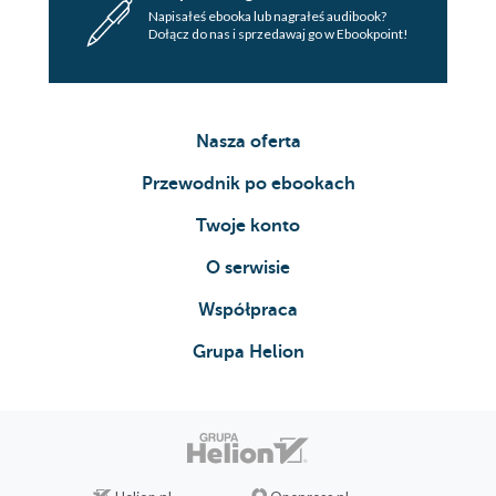
Napisałeś ebooka lub nagrałeś audibook?
Dołącz do nas i sprzedawaj go w Ebookpoint!
Nasza oferta
Przewodnik po ebookach
Twoje konto
O serwisie
Współpraca
Grupa Helion