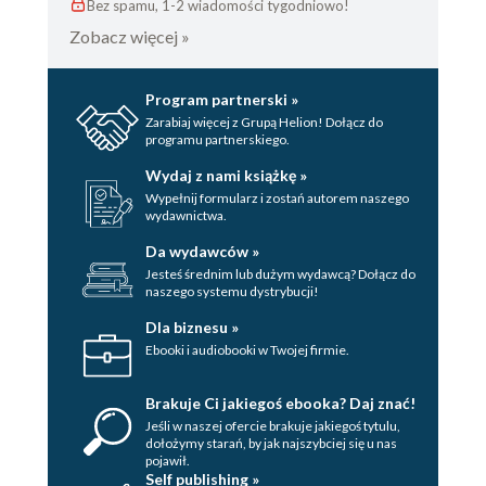
Bez spamu, 1-2 wiadomości tygodniowo!
Zobacz więcej »
Program partnerski »
Zarabiaj więcej z Grupą Helion! Dołącz do
programu partnerskiego.
Wydaj z nami książkę »
Wypełnij formularz i zostań autorem naszego
wydawnictwa.
Da wydawców »
Jesteś średnim lub dużym wydawcą? Dołącz do
naszego systemu dystrybucji!
Dla biznesu »
Ebooki i audiobooki w Twojej firmie.
Brakuje Ci jakiegoś ebooka? Daj znać!
Jeśli w naszej ofercie brakuje jakiegoś tytulu,
dołożymy starań, by jak najszybciej się u nas
pojawił.
Self publishing »