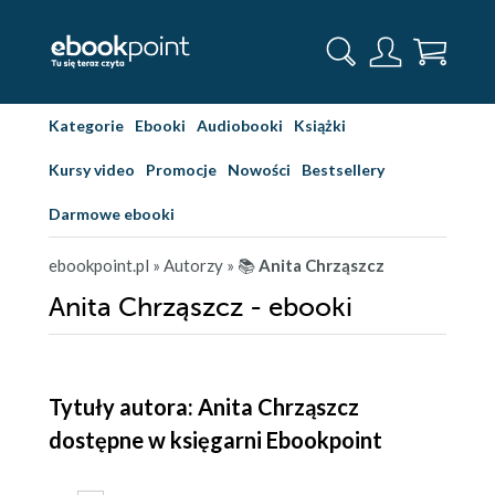
Kategorie
Ebooki
Audiobooki
Książki
Kursy video
Promocje
Nowości
Bestsellery
Darmowe ebooki
ebookpoint.pl
» Autorzy
» 📚
Anita Chrząszcz
Anita Chrząszcz - ebooki
Tytuły autora: Anita Chrząszcz
dostępne w księgarni Ebookpoint