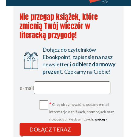
Nie przegap książek, które
zmienią Twój wieczór w
literacką przygodę!
Dołącz do czytelników
Ebookpoint, zapisz się na nasz
newsletter i
odbierz darmowy
prezent
. Czekamy na Ciebie!
e-mail
*
Chcę otrzymywać na podany e-mail
informacje o zniżkach, promocjach oraz
nowościach wydawniczych.
więcej »
DOŁĄCZ TERAZ