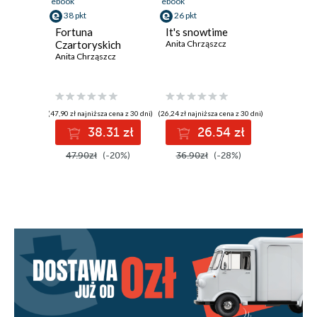
ebook
ebook
38 pkt
26 pkt
Fortuna
It's snowtime
Czartoryskich
Anita Chrząszcz
Anita Chrząszcz
(47,90 zł najniższa cena z 30 dni)
(26,24 zł najniższa cena z 30 dni)
38.31 zł
26.54 zł
47.90zł
(-20%)
36.90zł
(-28%)