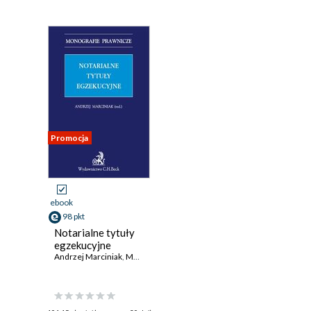
Promocja
ebook
98 pkt
Notarialne tytuły
egzekucyjne
Andrzej Marciniak
,
Mariusz Jabłoński
,
Józef Jagieła