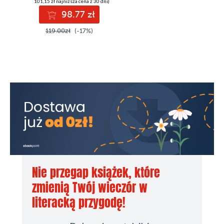
(101,15 zł najniższa cena z 30 dni)
98.77 zł
119.00zł
(-17%)
Nie przegap książek, które
zmienią Twój wieczór w
literacką przygodę!