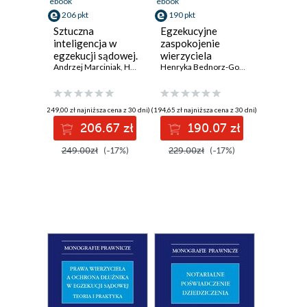
ebook
ebook
206 pkt
190 pkt
Sztuczna
Egzekucyjne
inteligencja w
zaspokojenie
egzekucji sądowej.
wierzyciela
Artificial
Andrzej Marciniak
,
Henryka Bednorz-Godyń
hipotecznego.
,
Maria Dymitruk
Henryka Bednorz-Godyń
,
Andrzej Marc
Intelligence in
Teoria i praktyka
Judicial
Enforcement
(249,00 zł najniższa cena z 30 dni)
(194,65 zł najniższa cena z 30 dni)
Proceedings
206.67 zł
190.07 zł
249.00zł
(-17%)
229.00zł
(-17%)