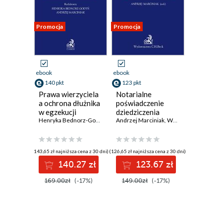
Promocja
Promocja
ebook
ebook
140 pkt
123 pkt
Prawa wierzyciela
Notarialne
a ochrona dłużnika
poświadczenie
w egzekucji
dziedziczenia
sądowej. Teoria i
Henryka Bednorz-Godyń
,
Andrzej Marciniak UŁ
Andrzej Marciniak
,
,
Witold Borysiak
Tadeusz Białek
,
Joa
praktyka
(143,65 zł najniższa cena z 30 dni)
(126,65 zł najniższa cena z 30 dni)
140.27 zł
123.67 zł
169.00zł
(-17%)
149.00zł
(-17%)