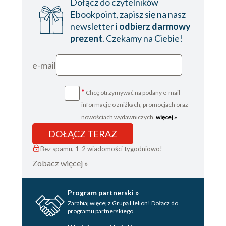
Dołącz do czytelników
Ebookpoint, zapisz się na nasz
newsletter i
odbierz darmowy
prezent
. Czekamy na Ciebie!
e-mail
*
Chcę otrzymywać na podany e-mail
informacje o zniżkach, promocjach oraz
nowościach wydawniczych.
więcej »
DOŁĄCZ TERAZ
Bez spamu, 1-2 wiadomości tygodniowo!
Zobacz więcej »
Program partnerski »
Zarabiaj więcej z Grupą Helion! Dołącz do
programu partnerskiego.