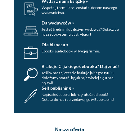
Wydaj z nami książkę »
Wypełnij formularz i zostań autorem naszego
wydawnictwa.
Da wydawców »
Jesteś średnim lub dużym wydawcą? Dołącz do
naszego systemu dystrybucji!
Dla biznesu »
Ebooki i audiobooki w Twojej firmie.
Brakuje Ci jakiegoś ebooka? Daj znać!
Jeśli w naszej ofercie brakuje jakiegoś tytulu,
dołożymy starań, by jak najszybciej się u nas
pojawił.
Self publishing »
Napisałeś ebooka lub nagrałeś audibook?
Dołącz do nas i sprzedawaj go w Ebookpoint!
Nasza oferta