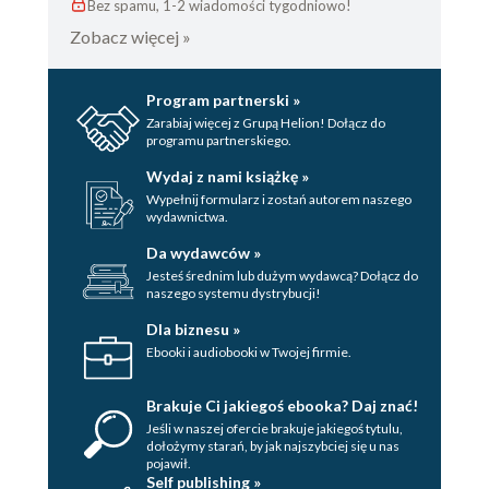
Bez spamu, 1-2 wiadomości tygodniowo!
Zobacz więcej »
Program partnerski »
Zarabiaj więcej z Grupą Helion! Dołącz do
programu partnerskiego.
Wydaj z nami książkę »
Wypełnij formularz i zostań autorem naszego
wydawnictwa.
Da wydawców »
Jesteś średnim lub dużym wydawcą? Dołącz do
naszego systemu dystrybucji!
Dla biznesu »
Ebooki i audiobooki w Twojej firmie.
Brakuje Ci jakiegoś ebooka? Daj znać!
Jeśli w naszej ofercie brakuje jakiegoś tytulu,
dołożymy starań, by jak najszybciej się u nas
pojawił.
Self publishing »