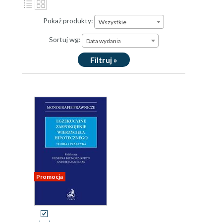
Pokaż produkty:
Wszystkie
Sortuj wg:
Data wydania
Filtruj »
Promocja