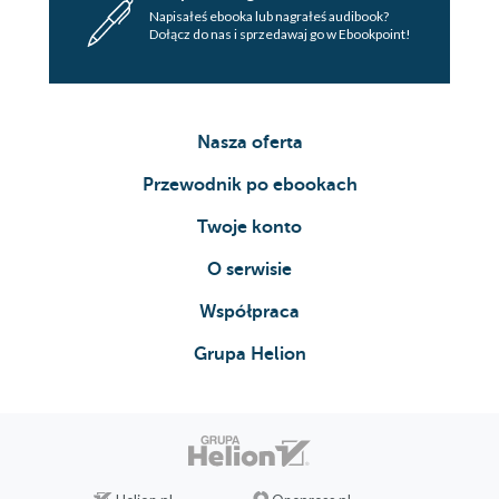
Napisałeś ebooka lub nagrałeś audibook?
Dołącz do nas i sprzedawaj go w Ebookpoint!
Nasza oferta
Przewodnik po ebookach
Twoje konto
O serwisie
Współpraca
Grupa Helion