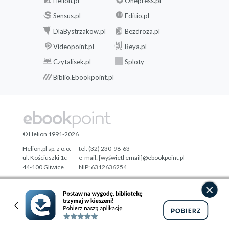
Helion.pl
Onepress.pl
Sensus.pl
Editio.pl
DlaBystrzakow.pl
Bezdroza.pl
Videopoint.pl
Beya.pl
Czytalisek.pl
Sploty
Biblio.Ebookpoint.pl
© Helion 1991-2026
Helion.pl sp. z o.o.
tel. (32) 230-98-63
ul. Kościuszki 1c
e-mail:
[wyświetl email]@ebookpoint.pl
44-100 Gliwice
NIP: 6312636254
Regon: 241989027
Designed with ♥ by
Tonik.pl
Pełna wersja strony »