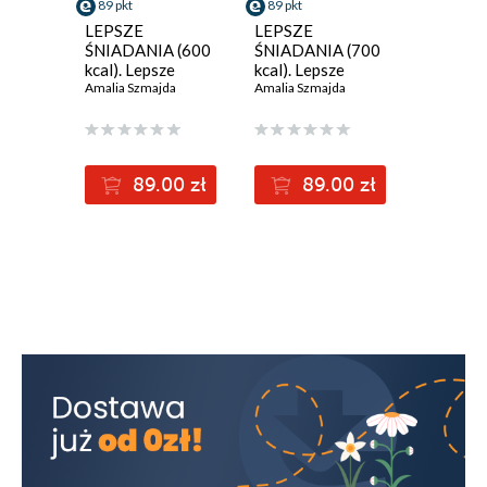
89 pkt
89 pkt
LEPSZE
LEPSZE
ŚNIADANIA (600
ŚNIADANIA (700
kcal). Lepsze
kcal). Lepsze
Śniadania. 40
Amalia Szmajda
Śniadania. 40
Amalia Szmajda
przepisów na 600
przepisów na 700
kcal
kcal
89.00 zł
89.00 zł