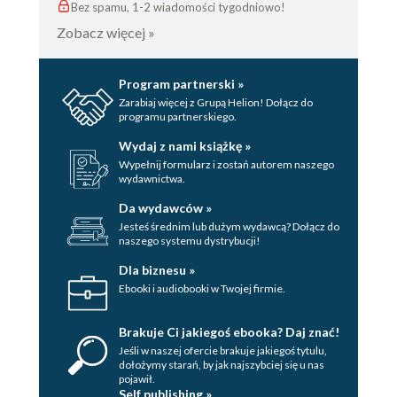
Bez spamu, 1-2 wiadomości tygodniowo!
Zobacz więcej »
Program partnerski »
Zarabiaj więcej z Grupą Helion! Dołącz do
programu partnerskiego.
Wydaj z nami książkę »
Wypełnij formularz i zostań autorem naszego
wydawnictwa.
Da wydawców »
Jesteś średnim lub dużym wydawcą? Dołącz do
naszego systemu dystrybucji!
Dla biznesu »
Ebooki i audiobooki w Twojej firmie.
Brakuje Ci jakiegoś ebooka? Daj znać!
Jeśli w naszej ofercie brakuje jakiegoś tytulu,
dołożymy starań, by jak najszybciej się u nas
pojawił.
Self publishing »