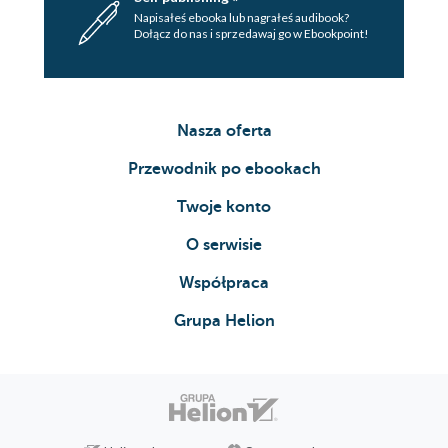
Napisałeś ebooka lub nagrałeś audibook?
Dołącz do nas i sprzedawaj go w Ebookpoint!
Nasza oferta
Przewodnik po ebookach
Twoje konto
O serwisie
Współpraca
Grupa Helion