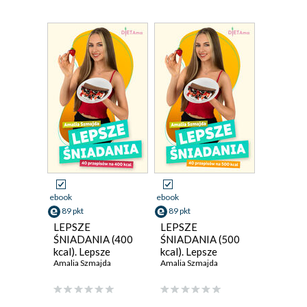
ebook
ebook
89 pkt
89 pkt
LEPSZE
LEPSZE
ŚNIADANIA (400
ŚNIADANIA (500
kcal). Lepsze
kcal). Lepsze
Śniadania. 40
Amalia Szmajda
Śniadania. 40
Amalia Szmajda
przepisów na 400
przepisów na 500
kcal
kcal