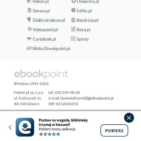
Helion.pl
Onepress.pl
Sensus.pl
Editio.pl
DlaBystrzakow.pl
Bezdroza.pl
Videopoint.pl
Beya.pl
Czytalisek.pl
Sploty
Biblio.Ebookpoint.pl
© Helion 1991-2026
Helion.pl sp. z o.o.
tel. (32) 230-98-63
ul. Kościuszki 1c
e-mail:
[wyświetl email]@ebookpoint.pl
44-100 Gliwice
NIP: 6312636254
Regon: 241989027
Designed with ♥ by
Tonik.pl
Pełna wersja strony »