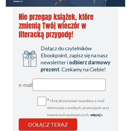
Nie przegap książek, które
zmienią Twój wieczór w
literacką przygodę!
Dołącz do czytelników
Ebookpoint, zapisz się na nasz
newsletter i
odbierz darmowy
prezent
. Czekamy na Ciebie!
e-mail
*
Chcę otrzymywać na podany e-mail
informacje o zniżkach, promocjach oraz
nowościach wydawniczych.
więcej »
DOŁĄCZ TERAZ