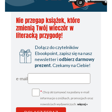
Nie przegap książek, które
zmienią Twój wieczór w
literacką przygodę!
Dołącz do czytelników
Ebookpoint, zapisz się na nasz
newsletter i
odbierz darmowy
prezent
. Czekamy na Ciebie!
e-mail
*
Chcę otrzymywać na podany e-mail
informacje o zniżkach, promocjach oraz
nowościach wydawniczych.
więcej »