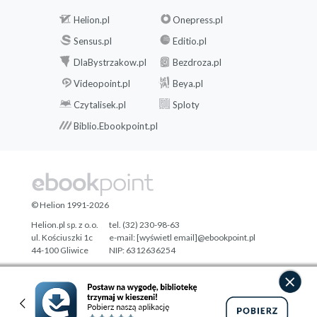
Helion.pl
Onepress.pl
Sensus.pl
Editio.pl
DlaBystrzakow.pl
Bezdroza.pl
Videopoint.pl
Beya.pl
Czytalisek.pl
Sploty
Biblio.Ebookpoint.pl
© Helion 1991-2026
Helion.pl sp. z o.o.
tel. (32) 230-98-63
ul. Kościuszki 1c
e-mail:
[wyświetl email]@ebookpoint.pl
44-100 Gliwice
NIP: 6312636254
Regon: 241989027
Designed with ♥ by
Tonik.pl