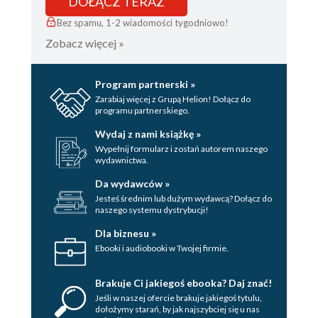
DOŁĄCZ TERAZ
Bez spamu, 1-2 wiadomości tygodniowo!
Zobacz więcej »
Program partnerski »
Zarabiaj więcej z Grupą Helion! Dołącz do
programu partnerskiego.
Wydaj z nami książkę »
Wypełnij formularz i zostań autorem naszego
wydawnictwa.
Da wydawców »
Jesteś średnim lub dużym wydawcą? Dołącz do
naszego systemu dystrybucji!
Dla biznesu »
Ebooki i audiobooki w Twojej firmie.
Brakuje Ci jakiegoś ebooka? Daj znać!
Jeśli w naszej ofercie brakuje jakiegoś tytulu,
dołożymy starań, by jak najszybciej się u nas