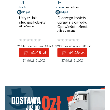
ebook
ebook
audiobook
31 pkt
34 pkt
Usłysz. Jak
Dlaczego kobiety
słuchają kobiety
uprawiają ogrody.
Alice Vincent
Opowieści o ziemi,
siostrzeństwie i
Alice Vincent
kobiecej sile
(26,94 zł najniższa cena z 30 dni)
(29,25 zł najniższa cena z 30 dni)
31.49 zł
34.19 zł
34.99zł
(-10%)
37.99zł
(-10%)