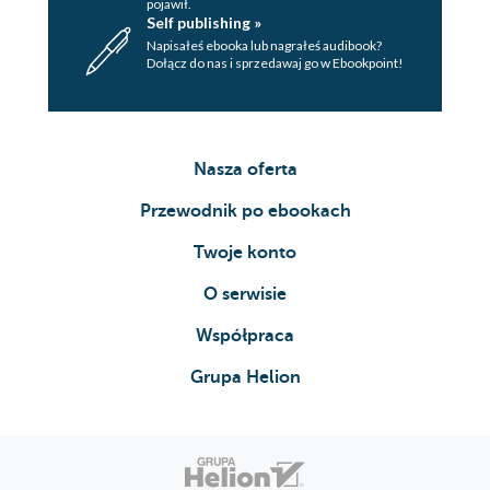
pojawił.
Self publishing »
Napisałeś ebooka lub nagrałeś audibook?
Dołącz do nas i sprzedawaj go w Ebookpoint!
Nasza oferta
Przewodnik po ebookach
Twoje konto
O serwisie
Współpraca
Grupa Helion