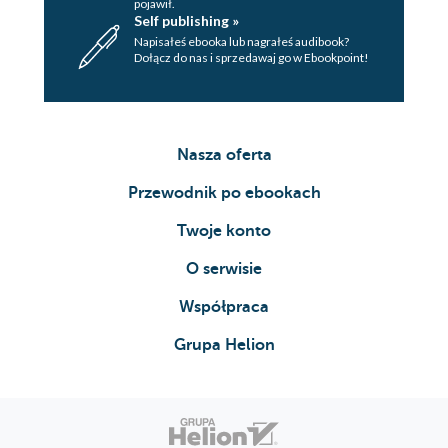
pojawił.
Self publishing »
Napisałeś ebooka lub nagrałeś audibook?
Dołącz do nas i sprzedawaj go w Ebookpoint!
Nasza oferta
Przewodnik po ebookach
Twoje konto
O serwisie
Współpraca
Grupa Helion