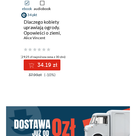
ebook
audiobook
34 pkt
Dlaczego kobiety
uprawiają ogrody.
Opowieści o ziemi,
siostrzeństwie i
Alice Vincent
kobiecej sile
(29,25 zł najniższa cena z 30 dni)
34.19 zł
37.99zł
(-10%)