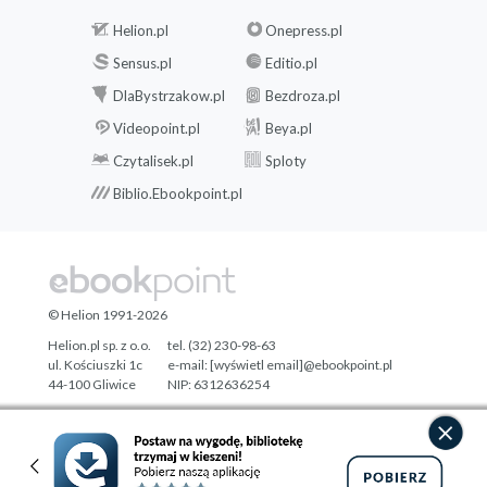
Helion.pl
Onepress.pl
Sensus.pl
Editio.pl
DlaBystrzakow.pl
Bezdroza.pl
Videopoint.pl
Beya.pl
Czytalisek.pl
Sploty
Biblio.Ebookpoint.pl
© Helion 1991-2026
Helion.pl sp. z o.o.
tel. (32) 230-98-63
ul. Kościuszki 1c
e-mail:
[wyświetl email]@ebookpoint.pl
44-100 Gliwice
NIP: 6312636254
Regon: 241989027
Designed with ♥ by
Tonik.pl