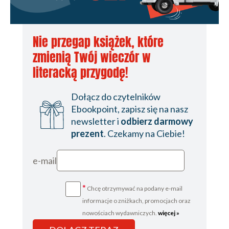
Nie przegap książek, które
zmienią Twój wieczór w
literacką przygodę!
Dołącz do czytelników
Ebookpoint, zapisz się na nasz
newsletter i
odbierz darmowy
prezent
. Czekamy na Ciebie!
e-mail
*
Chcę otrzymywać na podany e-mail
informacje o zniżkach, promocjach oraz
nowościach wydawniczych.
więcej »