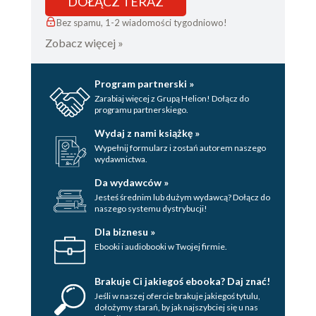
DOŁĄCZ TERAZ
Bez spamu, 1-2 wiadomości tygodniowo!
Zobacz więcej »
Program partnerski »
Zarabiaj więcej z Grupą Helion! Dołącz do
programu partnerskiego.
Wydaj z nami książkę »
Wypełnij formularz i zostań autorem naszego
wydawnictwa.
Da wydawców »
Jesteś średnim lub dużym wydawcą? Dołącz do
naszego systemu dystrybucji!
Dla biznesu »
Ebooki i audiobooki w Twojej firmie.
Brakuje Ci jakiegoś ebooka? Daj znać!
Jeśli w naszej ofercie brakuje jakiegoś tytulu,
dołożymy starań, by jak najszybciej się u nas