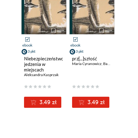
ebook
ebook
3 pkt
3 pkt
Niebezpieczeństwo
prz[...]szłość
jedzenia w
Maria Cyranowicz
,
Bartosz Dłubała
,
Ale
miejscach
publicznych i
Aleksandra Kasprzak
prywatnych
3.49 zł
3.49 zł