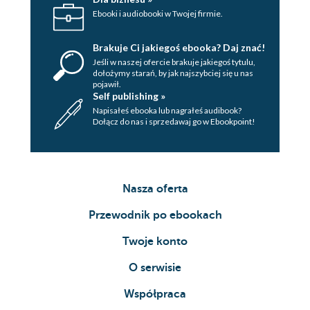
Ebooki i audiobooki w Twojej firmie.
Brakuje Ci jakiegoś ebooka? Daj znać!
Jeśli w naszej ofercie brakuje jakiegoś tytulu,
dołożymy starań, by jak najszybciej się u nas
pojawił.
Self publishing »
Napisałeś ebooka lub nagrałeś audibook?
Dołącz do nas i sprzedawaj go w Ebookpoint!
Nasza oferta
Przewodnik po ebookach
Twoje konto
O serwisie
Współpraca