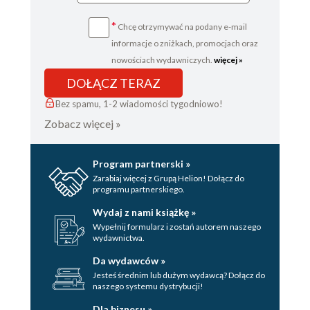
*
Chcę otrzymywać na podany e-mail
informacje o zniżkach, promocjach oraz
nowościach wydawniczych.
więcej »
DOŁĄCZ TERAZ
Bez spamu, 1-2 wiadomości tygodniowo!
Zobacz więcej »
Program partnerski »
Zarabiaj więcej z Grupą Helion! Dołącz do
programu partnerskiego.
Wydaj z nami książkę »
Wypełnij formularz i zostań autorem naszego
wydawnictwa.
Da wydawców »
Jesteś średnim lub dużym wydawcą? Dołącz do
naszego systemu dystrybucji!
Dla biznesu »