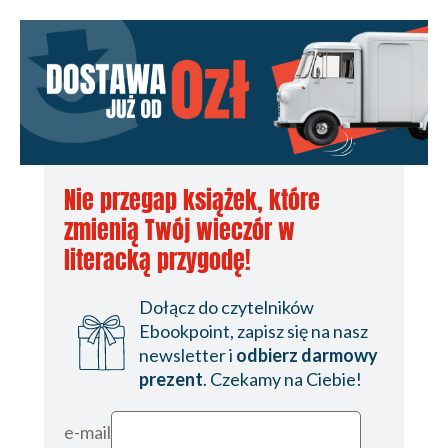
Nie przegap książek, które
zmienią Twój wieczór w
literacką przygodę!
Dołącz do czytelników
Ebookpoint, zapisz się na nasz
newsletter i
odbierz darmowy
prezent
. Czekamy na Ciebie!
e-mail