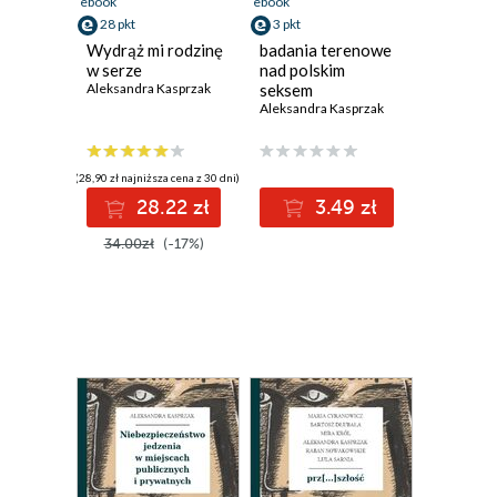
ebook
ebook
28 pkt
3 pkt
Wydrąż mi rodzinę
badania terenowe
w serze
nad polskim
Aleksandra Kasprzak
seksem
Aleksandra Kasprzak
(28,90 zł najniższa cena z 30 dni)
28.22 zł
3.49 zł
34.00zł
(-17%)