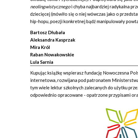
neolingwistycznego
i chyba najbardziej radykalna pr
dziecięcej (mówiło się o niej wówczas jako o przedsta
hip-hopu, poezji konkretnej bądź manipulowały powt
Bartosz Dłubała
Aleksandra Kasprzak
Mira Król
Raban Nowakowskie
Lula Sarnia
Kupując książkę wspierasz fundację Nowoczesna Polsk
internetowa, rozwijana pod patronatem Ministerstwa 
tym wiele lektur szkolnych zalecanych do użytku prze
odpowiednio opracowane - opatrzone przypisami or