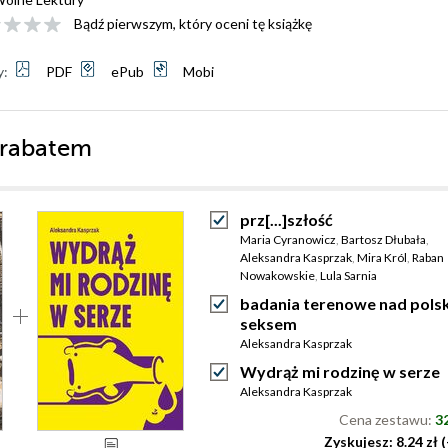
Bądź pierwszym, który oceni tę książkę
y:
PDF
ePub
Mobi
 rabatem
prz[...]szłość
Maria Cyranowicz
,
Bartosz Dłubała
,
Aleksandra Kasprzak
,
Mira Król
,
Raban
Nowakowskie
,
Lula Sarnia
badania terenowe nad pols
seksem
Aleksandra Kasprzak
Wydrąż mi rodzinę w serze
Aleksandra Kasprzak
Cena zestawu:
32
Zyskujesz: 8.24 zł 