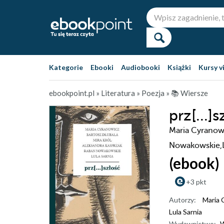
Kategorie
Ebooki
Audiobooki
Książki
Kursy v
ebookpoint.pl
»
Literatura
»
Poezja
»
📚 Wiersze
prz[...]
Maria Cyranowi
Nowakowskie,L
(ebook)
+3 pkt
Autorzy:
Maria 
Lula Sarnia
Wydawnictwo:
W