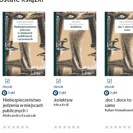
ebook
ebook
ebook
3 pkt
3 pkt
3 pkt
Niebezpieczeństwo
.kolektyw
.doc i .docx to
jedzenia w miejscach
Mira Król
samo
publicznych i
Raban Nowakows
prywatnych
Aleksandra Kasprzak