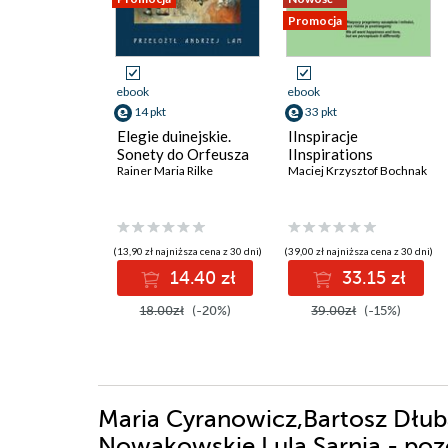
Promocja
ebook
ebook
14 pkt
33 pkt
Elegie duinejskie.
IInspiracje
Sonety do Orfeusza
IInspirations
Rainer Maria Rilke
Maciej Krzysztof Bochnak
(13,90 zł najniższa cena z 30 dni)
(39,00 zł najniższa cena z 30 dni)
14.40 zł
33.15 zł
18.00zł
(-20%)
39.00zł
(-15%)
Maria Cyranowicz,Bartosz Dłub
Nowakowskie,Lula Sarnia - pozo