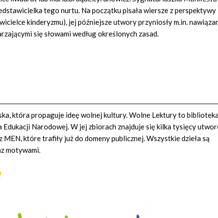
zedstawicielka tego nurtu. Na początku pisała wiersze z perspektywy
wicielce kinderyzmu), jej późniejsze utwory przyniosły m.in. nawiąza
arzającymi się słowami według określonych zasad.
a, która propaguje ideę wolnej kultury. Wolne Lektury to bibliotek
Edukacji Narodowej. W jej zbiorach znajduje się kilka tysięcy utwo
z MEN, które trafiły już do domeny publicznej. Wszystkie dzieła są
az motywami.