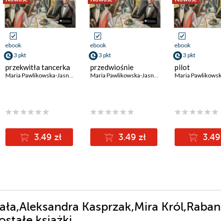
ebook
ebook
ebook
3 pkt
3 pkt
3 pkt
przekwitła tancerka
przedwiośnie
pilot
Maria Pawlikowska-Jasnorzewska
Maria Pawlikowska-Jasnorzewska
3.49 zł
3.49 zł
3.49
ała,Aleksandra Kasprzak,Mira Król,Raban
stałe książki