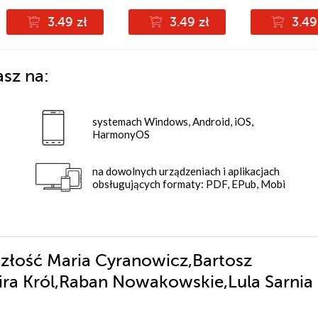
3.49 zł
3.49 zł
3.49
asz na:
systemach Windows, Android, iOS,
HarmonyOS
na dowolnych urządzeniach i aplikacjach
obsługujących formaty: PDF, EPub, Mobi
.]szłość Maria Cyranowicz,Bartosz
ira Król,Raban Nowakowskie,Lula Sarnia