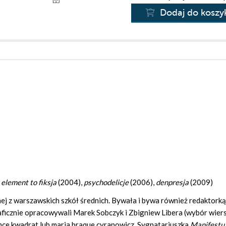
Dodaj do koszy
 element to fiksja
(2004),
psychodelicje
(2006),
denpresja
(2009)
dnej z warszawskich szkół średnich. Bywała i bywa również redaktorką
graficznie opracowywali Marek Sobczyk i Zbigniew Libera (wybór wier
emce kwadrat lub maria.braque.cyranowicz. Sygnatariuszka
Manifestu