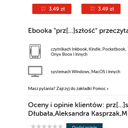
3.49 zł
3.49 zł
Ebooka
"prz[...]szłość"
przeczyt
czytnikach Inkbook, Kindle, Pocketbook,
Onyx Boox i innych
systemach Windows, MacOS i innych
Masz pytania? Zajrzyj do zakładki
Pomoc
»
Oceny i opinie klientów: prz[..
Dłubała,Aleksandra Kasprzak,M
Dodaj opinię