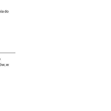
nia do
a
rów, w