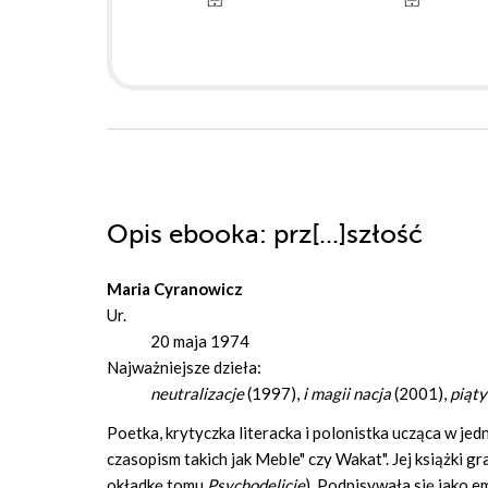
Opis
ebooka
: prz[...]szłość
Maria Cyranowicz
Ur.
20 maja 1974
Najważniejsze dzieła:
neutralizacje
(1997),
i magii nacja
(2001),
piąty
Poetka, krytyczka literacka i polonistka ucząca w je
czasopism takich jak Meble" czy Wakat". Jej książki 
okładkę tomu
Psychodelicje
). Podpisywała się jako 