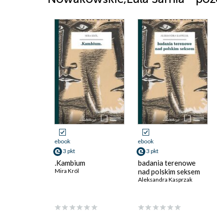
ebook
ebook
3 pkt
3 pkt
.Kambium
badania terenowe
Mira Król
nad polskim seksem
Aleksandra Kasprzak