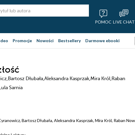
POMOC
LIVE CHAT
ideo
Promocje
Nowości
Bestsellery
Darmowe ebooki
szłość
cz,Bartosz Dłubała,Aleksandra Kasprzak,Mira Król,Raban
ula Sarnia
Cyranowicz
,
Bartosz Dłubała
,
Aleksandra Kasprzak
,
Mira Król
,
Raban Now
olne Lektury