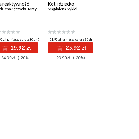
a reaktywność
Kot i dziecko
Magdalena Łęczycka-Mrzygłód
,
Natalia Kubiak
Magdalena Nykiel
0 zł najniższa cena z 30 dni)
(21,90 zł najniższa cena z 30 dni)
19.92 zł
23.92 zł
24.90zł
(-20%)
29.90zł
(-20%)