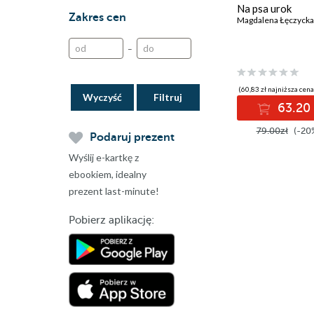
Na psa urok
Zakres cen
–
(60,83 zł najniższa cena
Wyczyść
63.20 
79.00zł
(-20
Podaruj prezent
Wyślij e-kartkę z
ebookiem, idealny
prezent last-minute!
Pobierz aplikację: