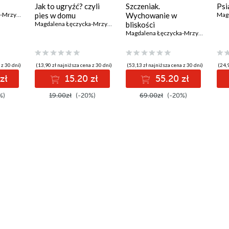
Jak to ugryźć? czyli
Szczeniak.
Psi
Magdalena Łęczycka-Mrzygłód
pies w domu
Wychowanie w
Magdalena Łęczycka-Mrzygłód
bliskości
Magdalena Łęczycka-Mrzygłód
 z 30 dni)
(13,90 zł najniższa cena z 30 dni)
(53,13 zł najniższa cena z 30 dni)
(24,9
zł
15.20 zł
55.20 zł
%)
19.00zł
(-20%)
69.00zł
(-20%)