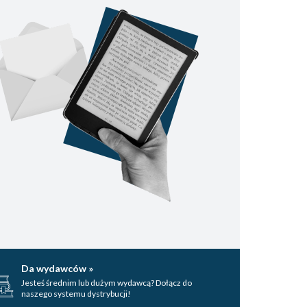
Da wydawców »
Jesteś średnim lub dużym wydawcą? Dołącz do
naszego systemu dystrybucji!