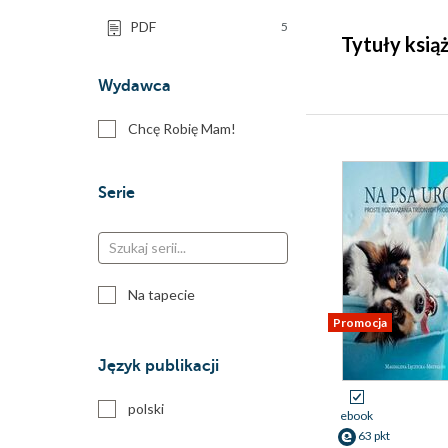
PDF
5
Tytuły ksi
Wydawca
Chcę Robię Mam!
Serie
Na tapecie
Promocja
Język publikacji
polski
ebook
63 pkt