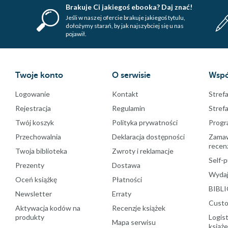
Brakuje Ci jakiegoś ebooka? Daj znać!
Jeśli w naszej ofercie brakuje jakiegoś tytulu,
dołożymy starań, by jak najszybciej się u nas
pojawił.
Twoje konto
O serwisie
Wspó
Logowanie
Kontakt
Strefa
Rejestracja
Regulamin
Stref
Twój koszyk
Polityka prywatności
Progr
Przechowalnia
Deklaracja dostępności
Zamawi
recenz
Twoja biblioteka
Zwroty i reklamacje
Self-p
Prezenty
Dostawa
Wydaj
Oceń książkę
Płatności
BIBLI
Newsletter
Erraty
Custo
Aktywacja kodów na
Recenzje książek
produkty
Logist
Mapa serwisu
książ