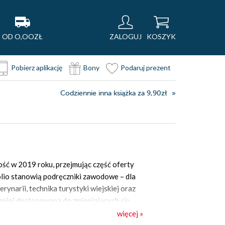
OD O,OOZŁ
ZALOGUJ
KOSZYK
Pobierz aplikację
Bony
Podaruj prezent
Codziennie inna książka za 9,90zł
ść w 2019 roku, przejmując część oferty
olio stanowią podręczniki zawodowe – dla
erynarii, technika turystyki wiejskiej oraz
lepiej dostosowana do zmieniających się
iczej są poradniki z różnych dziedzin życia
więcej »