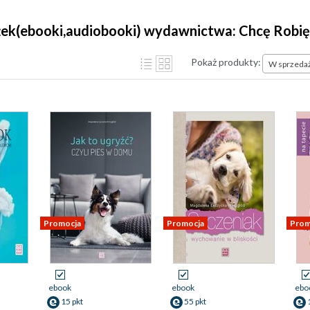
ążek(ebooki,audiobooki) wydawnictwa: Chcę Robi
Pokaż produkty:
W sprzeda
Promocja
Promocja
Prom
ebook
ebook
ebo
15 pkt
55 pkt