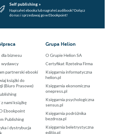
Self publishing »
Napisałeś ebooka lub nagrałeś audibook? Dołącz
do nas i sprzedawaj go w Ebookpoint!
łpraca
Grupa Helion
 dla biznesu
O Grupie Helion SA
a wydawcy
Certyfikat Rzetelna Firma
am partnerski ebooki
Księgarnia informatyczna
helion.pl
aj książki do
ji (Biuro Prasowe)
Księgarnia ekonomiczna
onepress.pl
ublishing
Księgarnia psychologiczna
 z nami książkę
sensus.pl
O Ebookpoint
Księgarnia podróżnika
bezdroza.pl
m Publishing
Księgarnia beletrystyczna
yka i dystrybucja
editio.pl
ek