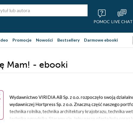
POMOC
LIVE CHAT
ideo
Promocje
Nowości
Bestsellery
Darmowe ebooki
ę Mam! - ebooki
Wydawnictwo VIRIDIA AB Sp. z o.o. rozpoczęło swoją działalno
wydawniczej Hortpress Sp. z o.o. Znaczną część naszego portf
technika rolnika, technika architektury krajobrazu, technika wet
technika ogrodnika. Staramy się, żeby nasza oferta była coraz 
potrzeb szkolnictwa. Drugim filarem naszej działalności wydawn
wydawane pod marką „Chcę Robię Mam!”.