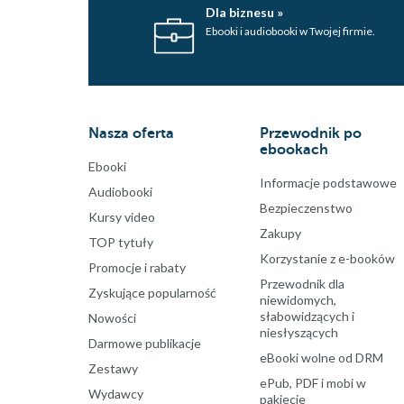
Dla biznesu »
Ebooki i audiobooki w Twojej firmie.
Nasza oferta
Przewodnik po
ebookach
Ebooki
Informacje podstawowe
Audiobooki
Bezpieczenstwo
Kursy video
Zakupy
TOP tytuły
Korzystanie z e-booków
Promocje i rabaty
Przewodnik dla
Zyskujące popularność
niewidomych,
słabowidzących i
Nowości
niesłyszących
Darmowe publikacje
eBooki wolne od DRM
Zestawy
ePub, PDF i mobi w
Wydawcy
pakiecie