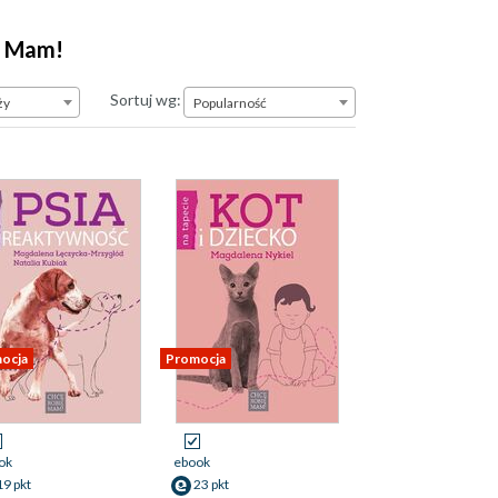
ę Mam!
Popularność
Sortuj wg:
ży
Popularność
ocja
Promocja
ok
ebook
19 pkt
23 pkt