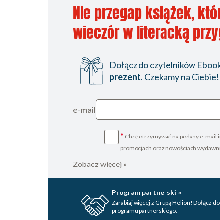
Nie przegap książek, któ
wieczór w literacką prz
Dołącz do czytelników Ebookp
prezent
. Czekamy na Ciebie!
e-mail
*
Chcę otrzymywać na podany e-mail i
promocjach oraz nowościach wydawn
Zobacz więcej »
Program partnerski »
Zarabiaj więcej z Grupą Helion! Dołącz do
programu partnerskiego.