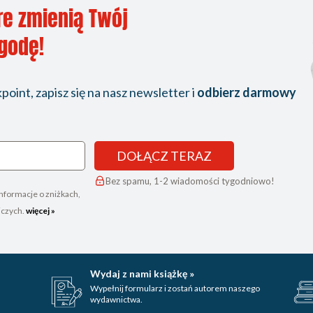
re zmienią Twój
ygodę!
oint, zapisz się na nasz newsletter i
odbierz darmowy
DOŁĄCZ TERAZ
Bez spamu, 1-2 wiadomości tygodniowo!
nformacje o zniżkach,
iczych.
więcej »
Wydaj z nami książkę »
Wypełnij formularz i zostań autorem naszego
wydawnictwa.