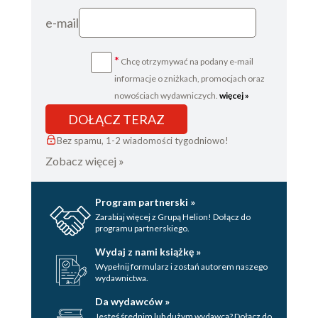
e-mail
*
Chcę otrzymywać na podany e-mail
informacje o zniżkach, promocjach oraz
nowościach wydawniczych.
więcej »
DOŁĄCZ TERAZ
Bez spamu, 1-2 wiadomości tygodniowo!
Zobacz więcej »
Program partnerski »
Zarabiaj więcej z Grupą Helion! Dołącz do
programu partnerskiego.
Wydaj z nami książkę »
Wypełnij formularz i zostań autorem naszego
wydawnictwa.
Da wydawców »
Jesteś średnim lub dużym wydawcą? Dołącz do