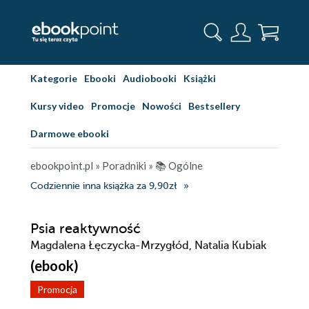
Kategorie
Ebooki
Audiobooki
Książki
Kursy video
Promocje
Nowości
Bestsellery
Darmowe ebooki
ebookpoint.pl
»
Poradniki
»
📚 Ogólne
Codziennie inna książka za 9,90zł
Psia reaktywność
Magdalena Łęczycka-Mrzygłód, Natalia Kubiak
(ebook)
Promocja