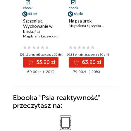
ebook
ebook
ebook
55 pkt
63 pkt
15 pkt
Szczeniak.
Na psa urok
Jak to u
Wychowanie w
Magdalena Łęczycka-Mrzygłód
czyli pi
bliskości
Magdalena Łęczycka-Mrzygłód
(53,13 zł najniższa cena z 30 dni)
(60,83 zł najniższa cena z 30 dni)
(13,90 zł najni
55.20 zł
63.20 zł
1
69.00zł
(-20%)
79.00zł
(-20%)
18.99z
Ebooka
"Psia reaktywność"
przeczytasz na: