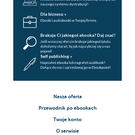
naszego systemu dystrybucji!
Dla biznesu »
Ebooki i audiobooki w Twojej firmie.
Brakuje Ci jakiegoś ebooka? Daj znać!
Jeśli w naszej ofercie brakuje jakiegoś tytulu,
dołożymy starań, by jak najszybciej się u nas
pojawił.
Self publishing »
Napisałeś ebooka lub nagrałeś audibook?
Dołącz do nas i sprzedawaj go w Ebookpoint!
Nasza oferta
Przewodnik po ebookach
Twoje konto
O serwisie