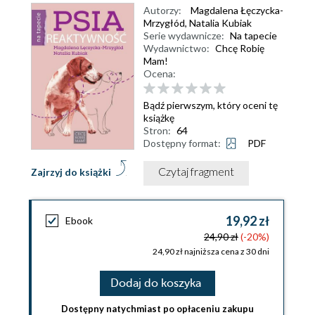
Autorzy:
Magdalena Łęczycka-
Mrzygłód
,
Natalia Kubiak
Serie wydawnicze:
Na tapecie
Wydawnictwo:
Chcę Robię
Mam!
Ocena:
Bądź pierwszym, który oceni tę
książkę
Stron:
64
Dostępny format:
PDF
Czytaj fragment
Zajrzyj do książki
19,92 zł
Ebook
24,90 zł
(-20%)
24,90 zł najniższa cena z 30 dni
Dodaj do koszyka
Dostępny natychmiast po opłaceniu zakupu