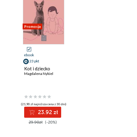
Promocja
ebook
23 pkt
Kot i dziecko
Magdalena Nykiel
(21,90 zł najniższa cena z 30 dni)
23.92 zł
29.90zł
(-20%)