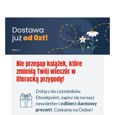
Nie przegap książek, które
zmienią Twój wieczór w
literacką przygodę!
Dołącz do czytelników
Ebookpoint, zapisz się na nasz
newsletter i
odbierz darmowy
prezent
. Czekamy na Ciebie!